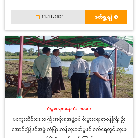
11-11-2021
ဖတ်ရှု့ရန်
စီးပွားရေးရာဝန်ကြီး
|
စလင်း
မကွေးတိုင်းဒေသကြီးအစိုးရအဖွဲ့ဝင် စီးပွားရေးရာဝန်ကြီး ဦး
အောင်ချိန်နှင့်အဖွဲ့ ကံပြားကန်တူးဖော်မှုနှင့် စက်ရေတွင်းတူးဖ