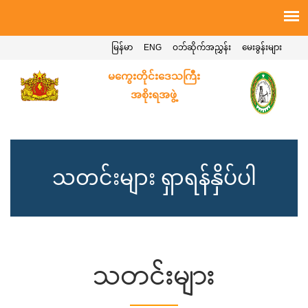
မြန်မာ
ENG
ဝဘ်ဆိုက်အညွှန်း
မေးခွန်းများ
မကွေးတိုင်းဒေသကြီး
အစိုးရအဖွဲ့
သတင်းများ ရှာရန်နှိပ်ပါ
သတင်းများ