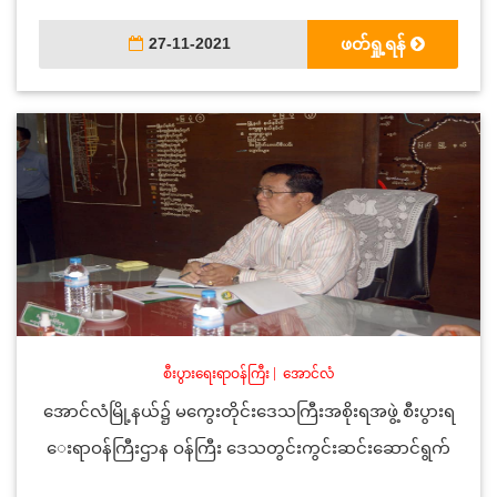
27-11-2021
ဖတ်ရှု့ရန်
စီးပွားရေးရာဝန်ကြီး
|
အောင်လံ
အောင်လံမြို့နယ်၌ မကွေးတိုင်းဒေသကြီးအစိုးရအဖွဲ့ စီးပွားရ
ေးရာဝန်ကြီးဌာန ဝန်ကြီး ဒေသတွင်းကွင်းဆင်းဆောင်ရွက်