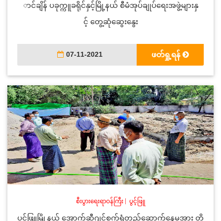
ာင်ချိန် ပခုက္ကူခရိုင်နှင့်မြို့နယ် စီမံအုပ်ချုပ်ရေးအဖွဲ့များနှ
င့် တွေ့ဆုံဆွေးနွေး
07-11-2021
ဖတ်ရှု့ရန်
စီးပွားရေးရာဝန်ကြီး
|
ပွင့်ဖြူ
ပွင့်ဖြူမြို့နယ် အောက်ဆီဂျင်စက်ရုံတည်ဆောက်နေမှုအား တို