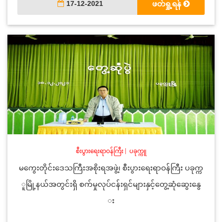
17-12-2021
ဖတ်ရှု့ရန်
စီးပွားရေးရာဝန်ကြီး
|
ပခုက္ကူ
မကွေးတိုင်းဒေသကြီးအစိုးရအဖွဲ့၊ စီးပွားရေးရာဝန်ကြီး ပခုက္က
ူမြို့နယ်အတွင်းရှိ စက်မှုလုပ်ငန်းရှင်များနှင့်တွေ့ဆုံဆွေးနွေ
း