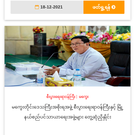
18-12-2021
ဖတ်ရှု့ရန်
စီးပွားရေးရာဝန်ကြီး
|
မကွေး
မကွေးတိုင်းဒေသကြီးအစိုးရအဖွဲ့ စီးပွားရေးရာဝန်ကြီးနှင့် မြို့
နယ်စည်ပင်သာယာရေးအဖွဲ့များ တွေ့ဆုံညှိနှိုင်း