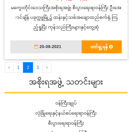
မကွေးတိုင်းဒေသကြီးအစိုးရအဖွဲ့၊ စီးပွားရေးရာဝန်ကြီး ဦးအေ
ာင်ချိန် ပခုက္ကူမြို့၌ ထန်းနှင့်သစ်အချောထည်စက်ရုံ ကြ
ည့်ရှုပြီး ကုန်သည်ကြီးများနှင့်တွေ့ဆုံ
20-08-2021
ဖတ်ရှု့ရန်
‹
1
2
3
›
အစိုးရအဖွဲ့ သတင်းများ
ဝန်ကြီးချုပ်
လုံခြုံရေးနှင့်နယ်စပ်ရေးရာဝန်ကြီး
စီးပွားရေးရာဝန်ကြီး