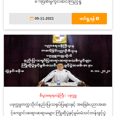
ော်ပြီးစီးမှုကွင်းဆင်းကြည့်ရှု
09-11-2021
ဖတ်ရှု့ရန်
စီးပွားရေးရာဝန်ကြီး
|
ပခုက္ကူ
ပခုက္ကူတက္ကသိုလ်နည်းပြ၊သရုပ်ပြများနှင့် အခြေခံပညာအဆ
င့်ကျောင်းဆရာ၊ဆရာမများ ကြိုဆိုပွဲနှင့်မွမ်းမံသင်တန်းဖွင့်ပွဲ