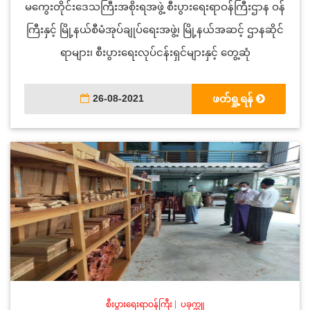
မကွေးတိုင်းဒေသကြီးအစိုးရအဖွဲ့ စီးပွားရေးရာဝန်ကြီးဌာန ဝန်
ကြီးနှင့် မြို့နယ်စီမံအုပ်ချုပ်ရေးအဖွဲ့၊ မြို့နယ်အဆင့် ဌာနဆိုင်
ရာများ၊ စီးပွားရေးလုပ်ငန်းရှင်များနှင့် တွေ့ဆုံ
26-08-2021
ဖတ်ရှု့ရန်
စီးပွားရေးရာဝန်ကြီး
|
ပခုက္ကူ