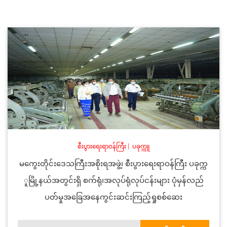
စီးပွားရေးရာဝန်ကြီး
|
ပခုက္ကူ
မကွေးတိုင်းဒေသကြီးအစိုးရအဖွဲ့၊ စီးပွားရေးရာဝန်ကြီး ပခုက္က
ူမြို့နယ်အတွင်းရှိ စက်ရုံ၊အလုပ်ရုံလုပ်ငန်းများ ပုံမှန်လည်
ပတ်မှုအခြေအနေကွင်းဆင်းကြည့်ရှုစစ်ဆေး