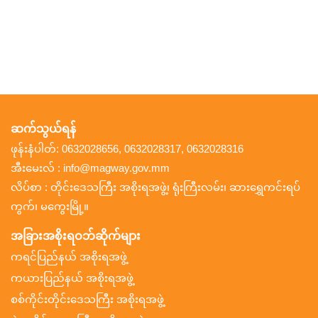
ဆက်သွယ်ရန်
ဖုန်းနံပါတ်: 0632028656, 0632028317, 0632028316
အီးမေးလ် : info@magway.gov.mm
လိပ်စာ : တိုင်းဒေသကြီး အစိုးရအဖွဲ့၊ ရုံးကြီးလမ်း၊ ဆားရွှေကင်းရပ်
ကွက်၊ မကွေးမြို့။
အခြားအစိုးရဝဘ်ဆိုက်များ
ကရင်ပြည်နယ် အစိုးရအဖွဲ့
ကယားပြည်နယ် အစိုးရအဖွဲ့
စစ်ကိုင်းတိုင်းဒေသကြီး အစိုးရအဖွဲ့