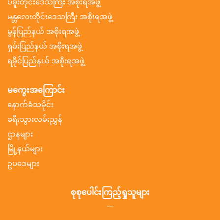
ပဲခူးတိုင်းဒေသကြီး အစိုးရအဖွဲ့
မန္တလေးတိုင်းဒေသကြီး အစိုးရအဖွဲ့
မွန်ပြည်နယ် အစိုးရအဖွဲ့
ရှမ်းပြည်နယ် အစိုးရအဖွဲ့
ရခိုင်ပြည်နယ် အစိုးရအဖွဲ့
မကွေးအကြောင်း
နောက်ခံသမိုင်း
ခရီးသွားလမ်းညွှန်
ဌာနများ
မြို့နယ်များ
ဥပဒေများ
စုစုပေါင်းကြည့်ရှုသူများ
...