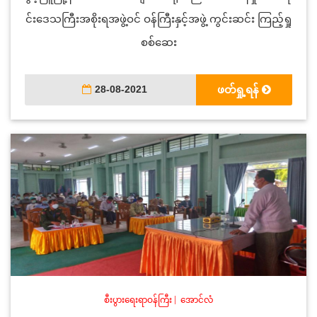
င်းဒေသကြီးအစိုးရအဖွဲ့ဝင် ဝန်ကြီးနှင့်အဖွဲ့ ကွင်းဆင်း ကြည့်ရှု
စစ်ဆေး
28-08-2021
ဖတ်ရှု့ရန်
စီးပွားရေးရာဝန်ကြီး
|
အောင်လံ