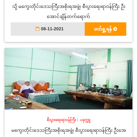
သို့ မကွေးတိုင်းဒေသကြီးအစိုးရအဖွဲ့၊ စီးပွားရေးရာဝန်ကြီး ဦး
အောင်ချိန်တက်‌ရောက်
08-11-2021
ဖတ်ရှု့ရန်
စီးပွားရေးရာဝန်ကြီး
|
ပခုက္ကူ
မကွေးတိုင်းဒေသကြီးအစိုးရအဖွဲ့၊ စီးပွားရေးရာဝန်ကြီး ဦးအေ