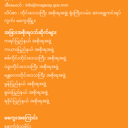
အီးမေးလ် : info@magway.gov.mm
လိပ်စာ : တိုင်းဒေသကြီး အစိုးရအဖွဲ့၊ ရုံးကြီးလမ်း၊ ဆားရွှေကင်းရပ်
ကွက်၊ မကွေးမြို့။
အခြားအစိုးရဝဘ်ဆိုက်များ
ကရင်ပြည်နယ် အစိုးရအဖွဲ့
ကယားပြည်နယ် အစိုးရအဖွဲ့
စစ်ကိုင်းတိုင်းဒေသကြီး အစိုးရအဖွဲ့
ပဲခူးတိုင်းဒေသကြီး အစိုးရအဖွဲ့
မန္တလေးတိုင်းဒေသကြီး အစိုးရအဖွဲ့
မွန်ပြည်နယ် အစိုးရအဖွဲ့
ရှမ်းပြည်နယ် အစိုးရအဖွဲ့
ရခိုင်ပြည်နယ် အစိုးရအဖွဲ့
မကွေးအကြောင်း
နောက်ခံသမိုင်း