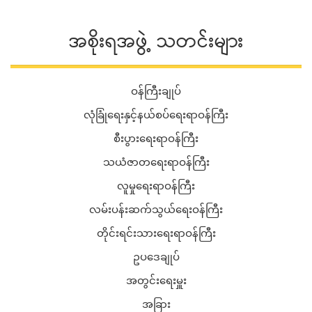
အစိုးရအဖွဲ့ သတင်းများ
ဝန်ကြီးချုပ်
လုံခြုံရေးနှင့်နယ်စပ်ရေးရာဝန်ကြီး
စီးပွားရေးရာဝန်ကြီး
သယံဇာတရေးရာဝန်ကြီး
လူမှုရေးရာဝန်ကြီး
လမ်းပန်းဆက်သွယ်ရေးဝန်ကြီး
တိုင်းရင်းသားရေးရာဝန်ကြီး
ဥပဒေချုပ်
အတွင်းရေးမှူး
အခြား