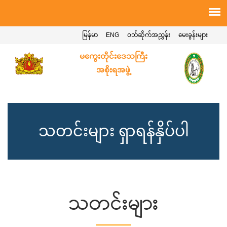
မြန်မာ
ENG
ဝဘ်ဆိုက်အညွှန်း
မေးခွန်းများ
မကွေးတိုင်းဒေသကြီး
အစိုးရအဖွဲ့
သတင်းများ ရှာရန်နှိပ်ပါ
သတင်းများ