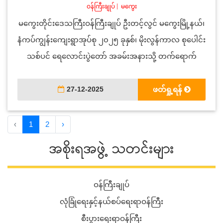
ဝန်ကြီးချုပ်
|
မကွေး
မကွေးတိုင်းဒေသကြီးဝန်ကြီးချုပ် ဦးတင့်လွင် မကွေးမြို့နယ်၊
နံကပ်ကျွန်းကျေးရွာအုပ်စု ၂၀၂၅ ခုနှစ်၊ မိုးလွန်ကာလ စုပေါင်း
သစ်ပင် ရေလောင်းပွဲတော် အခမ်းအနားသို့ တက်ရောက်
27-12-2025
ဖတ်ရှု့ရန်
‹
1
2
›
အစိုးရအဖွဲ့ သတင်းများ
ဝန်ကြီးချုပ်
လုံခြုံရေးနှင့်နယ်စပ်ရေးရာဝန်ကြီး
စီးပွားရေးရာဝန်ကြီး