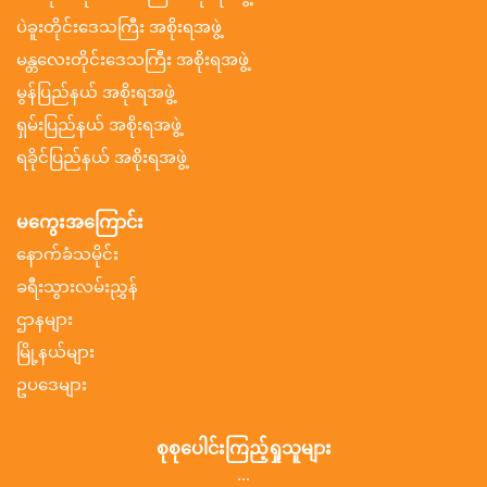
ပဲခူးတိုင်းဒေသကြီး အစိုးရအဖွဲ့
မန္တလေးတိုင်းဒေသကြီး အစိုးရအဖွဲ့
မွန်ပြည်နယ် အစိုးရအဖွဲ့
ရှမ်းပြည်နယ် အစိုးရအဖွဲ့
ရခိုင်ပြည်နယ် အစိုးရအဖွဲ့
မကွေးအကြောင်း
နောက်ခံသမိုင်း
ခရီးသွားလမ်းညွှန်
ဌာနများ
မြို့နယ်များ
ဥပဒေများ
စုစုပေါင်းကြည့်ရှုသူများ
...