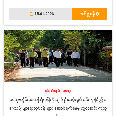
15-01-2026
ဖတ်ရှု့ရန်
ဝန်ကြီးချုပ်
|
မကွေး
မကွေးတိုင်းဒေသကြီးဝန်ကြီးချုပ် ဦးတင့်လွင် မင်းဘူးမြို့၌ ဒ
ေသဖွံ့ဖြိုးရေးလုပ်ငန်းများ ဆောင်ရွက်နေမှု ကွင်းဆင်းကြည့်