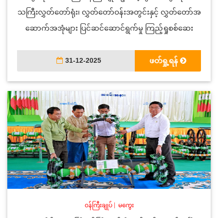
သကြီးလွှတ်တော်ရုံး၊ လွှတ်တော်ဝန်းအတွင်းနှင့် လွှတ်တော်အ
ဆောက်အအုံများ ပြင်ဆင်ဆောင်ရွက်မှု ကြည့်ရှုစစ်ဆေး
31-12-2025
ဖတ်ရှု့ရန်
ဝန်ကြီးချုပ်
|
မကွေး