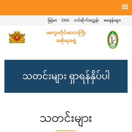
မြန်မာ
ENG
ဝဘ်ဆိုက်အညွှန်း
မေးခွန်းများ
မကွေးတိုင်းဒေသကြီး
အစိုးရအဖွဲ့
သတင်းများ ရှာရန်နှိပ်ပါ
သတင်းများ