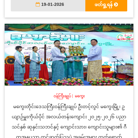
19-01-2026
ဖတ်ရှု့ရန်
ဝန်ကြီးချုပ်
|
မကွေး
မကွေးတိုင်းဒေသကြီးဝန်ကြီးချုပ် ဦးတင့်လွင် မကွေးမြို့၊ ဥ
ယျာဉ်မှူးကိုယ်ပိုင် အလယ်တန်းကျောင်း ၂ဝ၂၅-၂ဝ၂၆ ပညာ
သင်နှစ် ဆုနှင်းသဘင်နှင့် ကျောင်းသား၊ ကျောင်းသူများ၏ ဂီ
တအနုပညာ တင်ဆက်ပြသပွဲ အခမ်းအနား တက်ရောက်