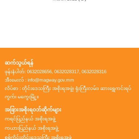
ဆက်သွယ်ရန်
ဖုန်းနံပါတ်: 0632028656, 0632028317, 0632028316
အီးမေးလ် : info@magway.gov.mm
လိပ်စာ : တိုင်းဒေသကြီး အစိုးရအဖွဲ့၊ ရုံးကြီးလမ်း၊ ဆားရွှေကင်းရပ်
ကွက်၊ မကွေးမြို့။
အခြားအစိုးရဝဘ်ဆိုက်များ
ကရင်ပြည်နယ် အစိုးရအဖွဲ့
ကယားပြည်နယ် အစိုးရအဖွဲ့
စစ်ကိုင်းတိုင်းဒေသကြီး အစိုးရအဖွဲ့