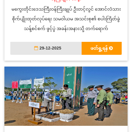
မကွေးတိုင်းဒေသကြီးဝန်ကြီးချုပ် ဦးတင့်လွင် အောင်လံသား
စိုက်ပျိုးထုတ်လုပ်ရေး သမဝါယမ အသင်းစု၏ စပါးကြိတ်ခွဲ
သန့်စင်စက် ဖွင့်ပွဲ အခန်းအနားသို့ တက်ရောက်
29-12-2025
ဖတ်ရှု့ရန်