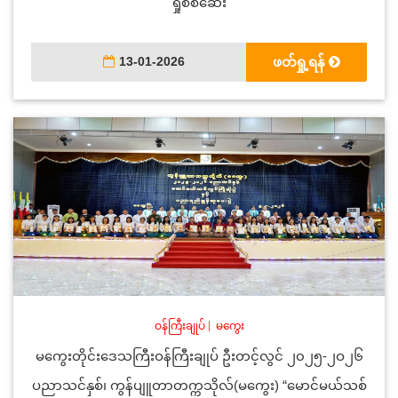
ရှုစစ်ဆေး
13-01-2026
ဖတ်ရှု့ရန်
ဝန်ကြီးချုပ်
|
မကွေး
မကွေးတိုင်းဒေသကြီးဝန်ကြီးချုပ် ဦးတင့်လွင် ၂၀၂၅-၂ဝ၂၆
ပညာသင်နှစ်၊ ကွန်ပျူတာတက္ကသိုလ်(မကွေး) “မောင်မယ်သစ်