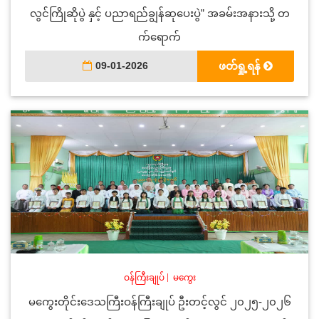
လွင်ကြိုဆိုပွဲ နှင့် ပညာရည်ချွန်ဆုပေးပွဲ” အခမ်းအနားသို့ တ
က်ရောက်
09-01-2026
ဖတ်ရှု့ရန်
ဝန်ကြီးချုပ်
|
မကွေး
မကွေးတိုင်းဒေသကြီးဝန်ကြီးချုပ် ဦးတင့်လွင် ၂၀၂၅-၂၀၂၆