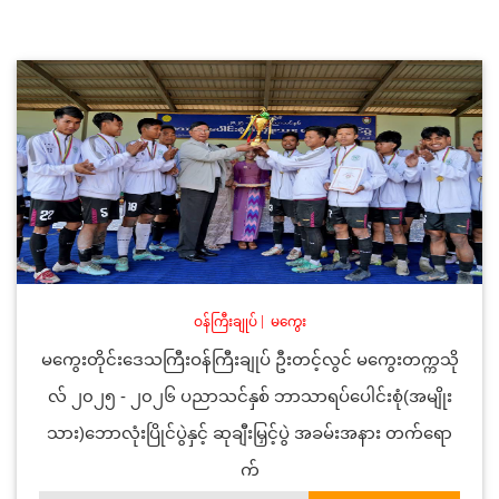
ဝန်ကြီးချုပ်
|
မကွေး
မကွေးတိုင်းဒေသကြီးဝန်ကြီးချုပ် ဦးတင့်လွင် မကွေးတက္ကသို
လ် ၂၀၂၅ - ၂၀၂၆ ပညာသင်နှစ် ဘာသာရပ်ပေါင်းစုံ(အမျိုး
သား)ဘောလုံးပြိုင်ပွဲနှင့် ဆုချီးမြှင့်ပွဲ အခမ်းအနား တက်ရော
က်