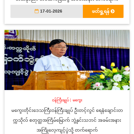
17-01-2026
ဖတ်ရှု့ရန်
ဝန်ကြီးချုပ်
|
မကွေး
မကွေးတိုင်းဒေသကြီးဝန်ကြီးချုပ် ဦးတင့်လွင် ရေနံချောင်းတ
က္ကသိုလ် စတုတ္ထအကြိမ်မြောက် ဘွဲ့နှင်းသဘင် အခမ်းအနား
အကြိုလေ့ကျင့်ပွဲသို့ တက်ရောက်