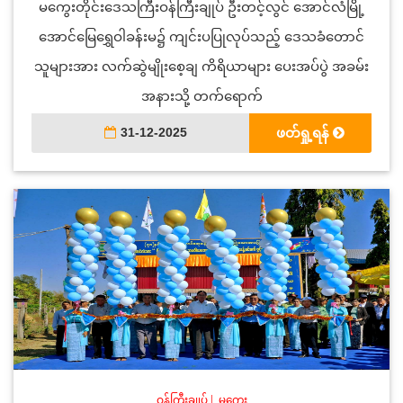
မကွေးတိုင်းဒေသကြီးဝန်ကြီးချုပ် ဦးတင့်လွင် အောင်လံမြို့
အောင်မြေရွှေဝါခန်းမ၌ ကျင်းပပြုလုပ်သည့် ဒေသခံတောင်
သူများအား လက်ဆွဲမျိုးစေ့ချ ကိရိယာများ ပေးအပ်ပွဲ အခမ်း
အနားသို့ တက်ရောက်
31-12-2025
ဖတ်ရှု့ရန်
ဝန်ကြီးချုပ်
|
မကွေး