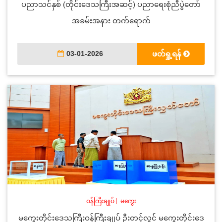
ပညာသင်နှစ် (တိုင်းဒေသကြီးအဆင့်) ပညာရေးစုံညီပွဲတော်
အခမ်းအနား တက်ရောက်
03-01-2026
ဖတ်ရှု့ရန်
ဝန်ကြီးချုပ်
|
မကွေး
မကွေးတိုင်းဒေသကြီးဝန်ကြီးချုပ် ဦးတင့်လွင် မကွေးတိုင်းဒေ