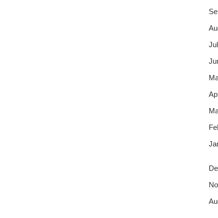
Se
Au
Jul
Ju
Ma
Apr
Ma
Fe
Ja
De
No
Au