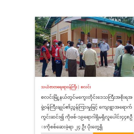
သယံဇာတရေးရာဝန်ကြီး
|
စလင်း
စလင်းမြို့နယ်တွင်မကွေးတိုင်းဒေသကြီးအစိုးရအ
ဖွဲ့ဝန်ကြီးချုပ်၏ညွှန်ကြားမှုဖြင့် ကျေးရွာအရောက်
ကွင်းဆင်း၍ ကိုဗစ်-၁၉ရောဂါရှိမရှိလူပေါင်း၄၄၈ဦ
းကိုစစ်ဆေးခဲ့ရာ ၂၄ ဦး ပိုးတွေ့ရှိ