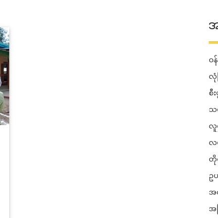
အ
ဝန်
လုံ
စီ
သယ
လူ
လမ
တိ
ဥပ
အတ
အခ