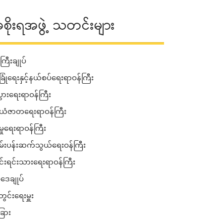
စိုးရအဖွဲ့ သတင်းများ
ကြီးချုပ်
ခြုံရေးနှင့်နယ်စပ်ရေးရာဝန်ကြီး
းပွားရေးရာဝန်ကြီး
ံဇာတရေးရာဝန်ကြီး
မှုရေးရာဝန်ကြီး
်းပန်းဆက်သွယ်ရေးဝန်ကြီး
ုင်းရင်းသားရေးရာဝန်ကြီး
ဒေချုပ်
ွင်းရေးမှူး
ြား