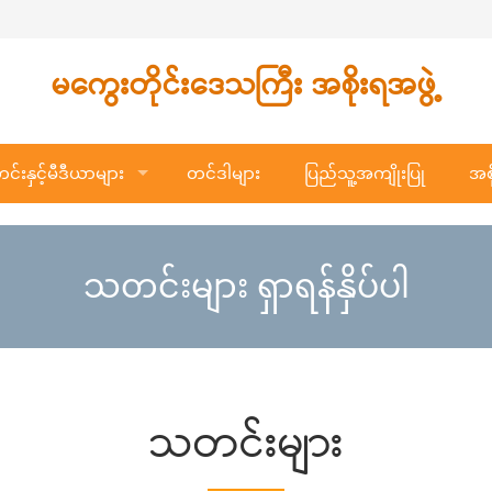
မကွေးတိုင်းဒေသကြီး အစိုးရအဖွဲ့
်းနှင့်မီဒီယာများ
တင်ဒါများ
ပြည်သူ့အကျိုးပြု
အစိ
သတင်းများ ရှာရန်နှိပ်ပါ
သတင်းများ