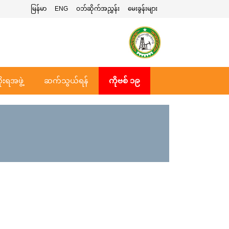
မြန်မာ
ENG
ဝဘ်ဆိုက်အညွှန်း
မေးခွန်းများ
ုးရအဖွဲ့
ဆက်သွယ်ရန်
ကိုဗစ် ၁၉