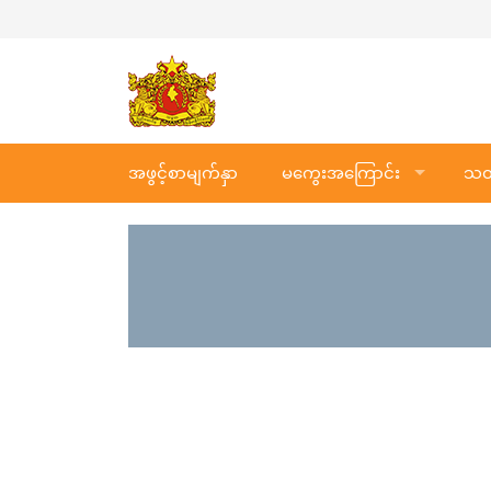
အဖွင့်စာမျက်နှာ
မကွေးအကြောင်း
သတင