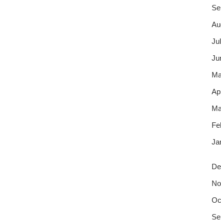
Se
Au
Jul
Ju
Ma
Apr
Ma
Fe
Ja
De
No
Oc
Se