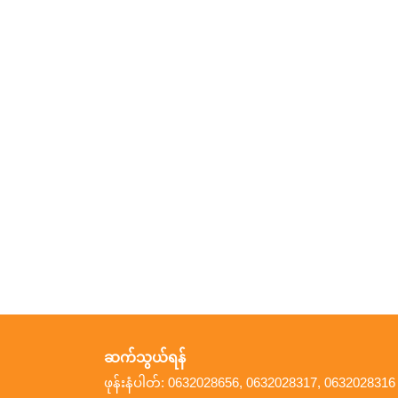
ဆက်သွယ်ရန်
ဖုန်းနံပါတ်: 0632028656, 0632028317, 0632028316