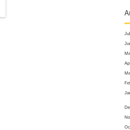
A
Jul
Ju
Ma
Apr
Ma
Fe
Ja
De
No
Oc