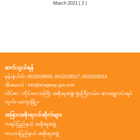
March 2021 ( 2 )
ဆက်သွယ်ရန်
ဖုန်းနံပါတ်: 0632028656, 0632028317, 0632028316
အီးမေးလ် : info@magway.gov.mm
လိပ်စာ : တိုင်းဒေသကြီး အစိုးရအဖွဲ့၊ ရုံးကြီးလမ်း၊ ဆားရွှေကင်းရပ်
ကွက်၊ မကွေးမြို့။
အခြားအစိုးရဝဘ်ဆိုက်များ
ကရင်ပြည်နယ် အစိုးရအဖွဲ့
ကယားပြည်နယ် အစိုးရအဖွဲ့