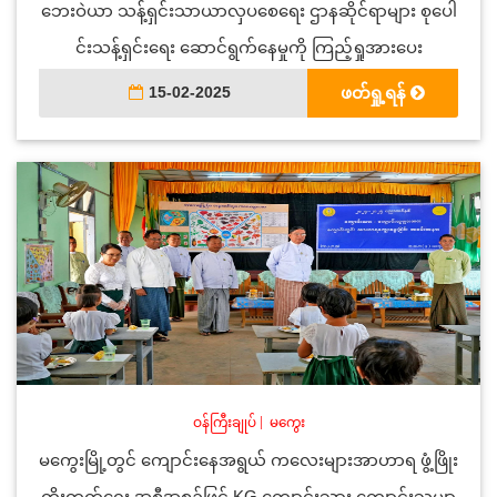
ဘေးဝဲယာ သန့်ရှင်းသာယာလှပစေရေး ဌာနဆိုင်ရာများ စုပေါ
င်းသန့်ရှင်းရေး ဆောင်ရွက်နေမှုကို ကြည့်ရှုအားပေး
15-02-2025
ဖတ်ရှု့ရန်
ဝန်ကြီးချုပ်
|
မကွေး
မကွေးမြို့တွင် ကျောင်းနေအရွယ် ကလေးများအာဟာရ ဖွံ့ဖြိုး
တိုးတက်ရေး အစီအစဉ်ဖြင့် KG ကျောင်းသား ကျောင်းသူမျာ