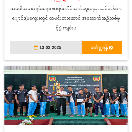
သမဝါယမစာရင်းရေး၊ စာရင်းကိုင်သက်မွေးပညာသင်တန်းက
ျောင်း(မကွေး)တွင် ထမင်းစားဆောင် အဆောက်အဦသစ်ဖွ
င့်ပွဲ ကျင်းပ
13-02-2025
ဖတ်ရှု့ရန်