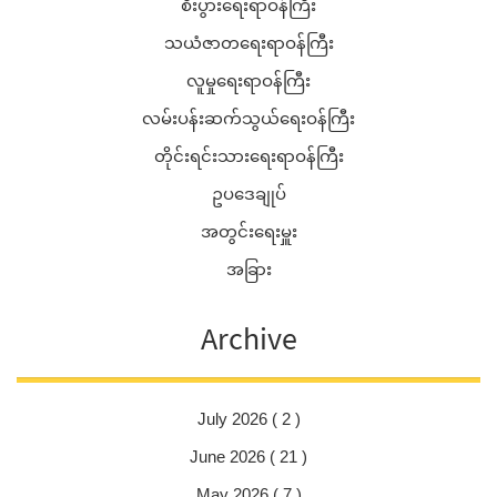
စီးပွားရေးရာဝန်ကြီး
သယံဇာတရေးရာဝန်ကြီး
လူမှုရေးရာဝန်ကြီး
လမ်းပန်းဆက်သွယ်ရေးဝန်ကြီး
တိုင်းရင်းသားရေးရာဝန်ကြီး
ဥပဒေချုပ်
အတွင်းရေးမှူး
အခြား
Archive
July 2026 ( 2 )
June 2026 ( 21 )
May 2026 ( 7 )