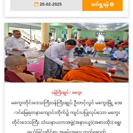
20-02-2025
ဖတ်ရှု့ရန်
ဝန်ကြီးချုပ်
|
မကွေး
မကွေးတိုင်းဒေသကြီးဝန်ကြီးချုပ် ဦးတင့်လွင် မကွေးမြို့ အေ
ာင်မြေရတနာကျောင်းတိုက်၌ ကျင်းပပြုလုပ်သော မကွေး
တိုင်းဒေသကြီး သံဃနာယကအဖွဲ့(အနားယူ)(အစားထိုး) ရွေး
ချယ်ခြင်းဆိုင်ရာ အခမ်းအနား တက်ရောက်