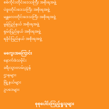
စစ်ကိုင်းတိုင်းဒေသကြီး အစိုးရအဖွဲ့
ပဲခူးတိုင်းဒေသကြီး အစိုးရအဖွဲ့
မန္တလေးတိုင်းဒေသကြီး အစိုးရအဖွဲ့
မွန်ပြည်နယ် အစိုးရအဖွဲ့
ရှမ်းပြည်နယ် အစိုးရအဖွဲ့
ရခိုင်ပြည်နယ် အစိုးရအဖွဲ့
မကွေးအကြောင်း
နောက်ခံသမိုင်း
ခရီးသွားလမ်းညွှန်
ဌာနများ
မြို့နယ်များ
ဥပဒေများ
စုစုပေါင်းကြည့်ရှုသူများ