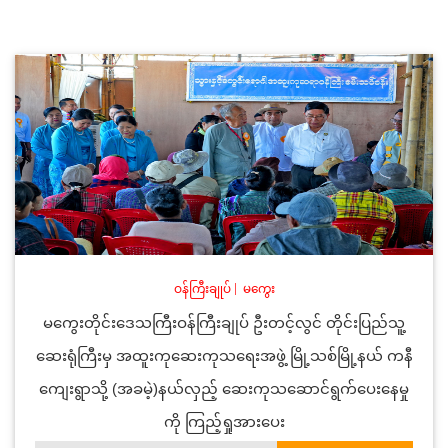
ဝန်ကြီးချုပ်
|
မကွေး
မကွေးတိုင်းဒေသကြီးဝန်ကြီးချုပ် ဦးတင့်လွင် တိုင်းပြည်သူ့
ဆေးရုံကြီးမှ အထူးကုဆေးကုသရေးအဖွဲ့ မြို့သစ်မြို့နယ် ကနီ
ကျေးရွာသို့ (အခမဲ့)နယ်လှည့် ဆေးကုသဆောင်ရွက်ပေးနေမှု
ကို ကြည့်ရှုအားပေး