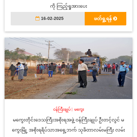
ကို ကြည့်ရှုအားပေး
16-02-2025
ဖတ်ရှု့ရန်
ဝန်ကြီးချုပ်
|
မကွေး
မကွေးတိုင်းဒေသကြီးအစိုးရအဖွဲ့ ဝန်ကြီးချုပ် ဦးတင့်လွင် မ
ကွေးမြို့ အစိုးရရိပ်သာအရှေ့ဘက် သုခိတာလမ်းမကြီး လမ်း