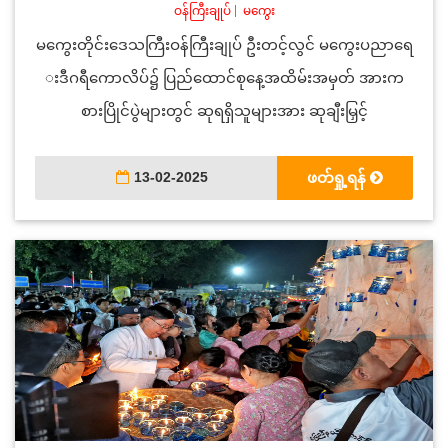
ဝန်ကြီးချုပ်
|
မကွေး
မကွေးတိုင်းဒေသကြီးဝန်ကြီးချုပ် ဦးတင့်လွင် မကွေးပညာရေ
းဒီဂရီကောလိပ်၌ ပြည်ထောင်စုနေ့အထိမ်းအမှတ် အားက
စားပြိုင်ပွဲများတွင် ဆုရရှိသူများအား ဆုချီးမြှင့်
13-02-2025
ဖတ်ရှု့ရန်