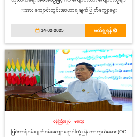
းအား ကျောင်းတွင်းအာဟာရ‌ ချက်ပြုတ်ကျွေးမွေး
14-02-2025
ဖတ်ရှု့ရန်
ဝန်ကြီးချုပ်
|
မကွေး
ပြင်းထန်ဝမ်းပျက်ဝမ်းလျှောရောဂါတုံ့ပြန် ကာကွယ်ဆေး (OC