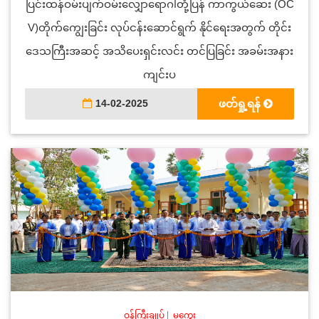
ပြင်းထန်ဝမ်းပျက်ဝမ်းလျှောရောဂါတုံ့ပြန် ကာကွယ်ဆေး (OC
V)တိုက်ကျွေးခြင်း လုပ်ငန်းဆောင်ရွက် နိုင်ရေးအတွက် တိုင်း
ဒေသကြီးအဆင့် အသိပေးရှင်းလင်း တင်ပြခြင်း အခမ်းအနား
ကျင်းပ
14-02-2025
ဖတ်ရှု့ရန်
ဝန်ကြီးချုပ်
|
မကွေး