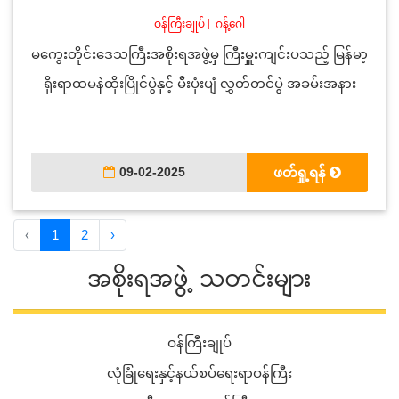
ဝန်ကြီးချုပ်
|
ဂန့်ဂေါ
မကွေးတိုင်းဒေသကြီးအစိုးရအဖွဲ့မှ ကြီးမှူးကျင်းပသည့် မြန်မာ့
ရိုးရာထမနဲထိုးပြိုင်ပွဲနှင့် မီးပုံးပျံ လွှတ်တင်ပွဲ အခမ်းအနား
09-02-2025
ဖတ်ရှု့ရန်
‹
1
2
›
အစိုးရအဖွဲ့ သတင်းများ
ဝန်ကြီးချုပ်
လုံခြုံရေးနှင့်နယ်စပ်ရေးရာဝန်ကြီး