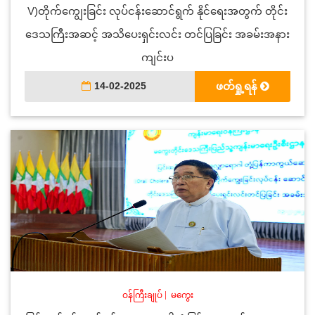
V)တိုက်ကျွေးခြင်း လုပ်ငန်းဆောင်ရွက် နိုင်ရေးအတွက် တိုင်း
ဒေသကြီးအဆင့် အသိပေးရှင်းလင်း တင်ပြခြင်း အခမ်းအနား
ကျင်းပ
14-02-2025
ဖတ်ရှု့ရန်
ဝန်ကြီးချုပ်
|
မကွေး