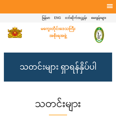
မြန်မာ
ENG
ဝဘ်ဆိုက်အညွှန်း
မေးခွန်းများ
မကွေးတိုင်းဒေသကြီး
အစိုးရအဖွဲ့
သတင်းများ ရှာရန်နှိပ်ပါ
သတင်းများ