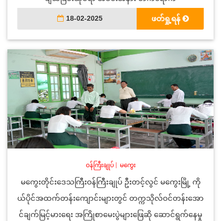
18-02-2025
ဖတ်ရှု့ရန်
ဝန်ကြီးချုပ်
|
မကွေး
မကွေးတိုင်းဒေသကြီးဝန်ကြီးချုပ် ဦးတင့်လွင် မကွေးမြို့ ကို
ယ်ပိုင်အထက်တန်းကျောင်းများတွင် တက္ကသိုလ်ဝင်တန်းအော
င်ချက်မြင့်မားရေး အကြိုစာမေးပွဲများဖြေဆို ဆောင်ရွက်နေမှု