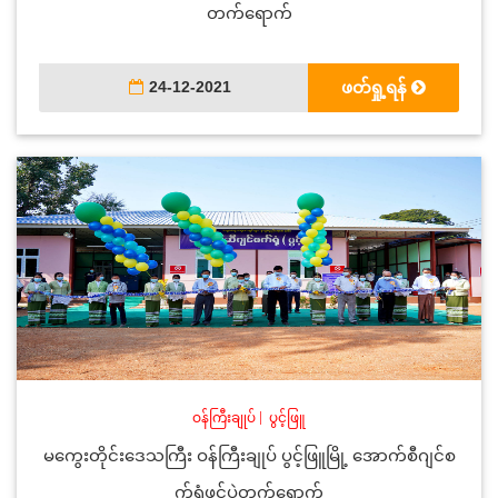
တက်ရောက်
24-12-2021
ဖတ်ရှု့ရန်
ဝန်ကြီးချုပ်
|
ပွင့်ဖြူ
မကွေးတိုင်းဒေသကြီး ဝန်ကြီးချုပ် ပွင့်ဖြူမြို့ အောက်စီဂျင်စ
က်ရုံဖွင့်ပွဲတက်ရောက်