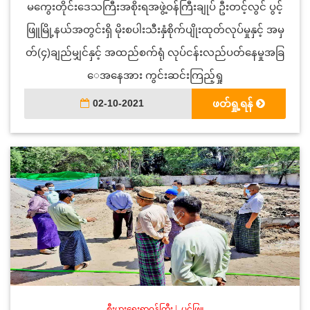
မကွေးတိုင်းဒေသကြီးအစိုးရအဖွဲ့ဝန်ကြီးချုပ် ဦးတင့်လွင် ပွင့်
ဖြူမြို့နယ်အတွင်းရှိ မိုးစပါးသီးနှံစိုက်ပျိုးထုတ်လုပ်မှုနှင့် အမှ
တ်(၄)ချည်မျှင်နှင့် အထည်စက်ရုံ လုပ်ငန်းလည်ပတ်နေမှုအခြ
ေအနေအား ကွင်းဆင်းကြည့်ရှု
02-10-2021
ဖတ်ရှု့ရန်
စီးပွားရေးရာဝန်ကြီး
|
ပွင့်ဖြူ