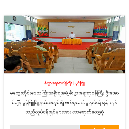
စီးပွားရေးရာဝန်ကြီး
|
ပွင့်ဖြူ
မကွေးတိုင်းဒေသကြီးအစိုးရအဖွဲ့ စီးပွားရေးရာဝန်ကြီး ဦးအော
င်ချိန် ပွင့်ဖြူမြို့နယ်အတွင်းရှိ စက်မှုလက်မှုလုပ်ငန်းနှင့် ကုန်
သည်လုပ်ငန်းရှင်များအား လာရောက်တွေ့ဆုံ