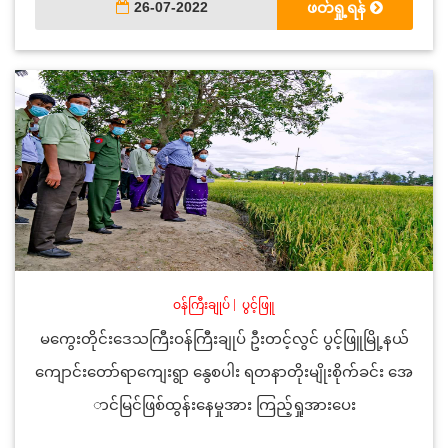
26-07-2022
ဖတ်ရှု့ရန်
ဝန်ကြီးချုပ်
|
ပွင့်ဖြူ
မကွေးတိုင်းဒေသကြီးဝန်ကြီးချုပ် ဦးတင့်လွင် ပွင့်ဖြူမြို့နယ်
ကျောင်းတော်ရာကျေးရွာ နွေစပါး ရတနာတိုးမျိုးစိုက်ခင်း အေ
ာင်မြင်ဖြစ်ထွန်းနေမှုအား ကြည့်ရှုအားပေး