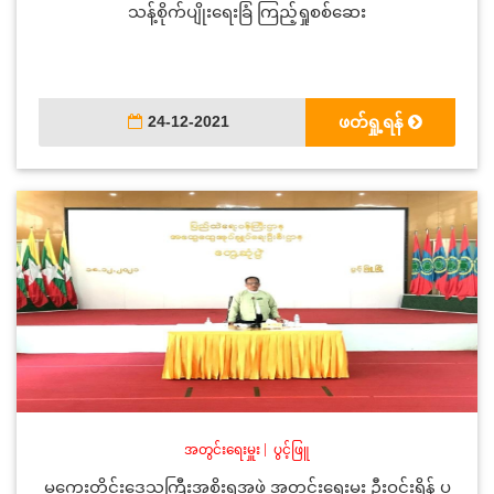
သန့်စိုက်ပျိုးရေးခြံ ကြည့်ရှုစစ်ဆေး
24-12-2021
ဖတ်ရှု့ရန်
အတွင်းရေးမှူး
|
ပွင့်ဖြူ
မကွေးတိုင်းဒေသကြီးအစိုးရအဖွဲ့ အတွင်းရေးမှူး ဦးဝင်းရှိန် ပွ