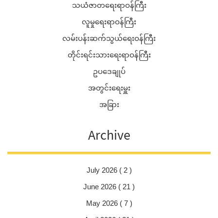
သယံဇာတရေးရာဝန်ကြီး
လူမှုရေးရာဝန်ကြီး
လမ်းပန်းဆက်သွယ်ရေးဝန်ကြီး
တိုင်းရင်းသားရေးရာဝန်ကြီး
ဥပဒေချုပ်
အတွင်းရေးမှူး
အခြား
Archive
July 2026 ( 2 )
June 2026 ( 21 )
May 2026 ( 7 )