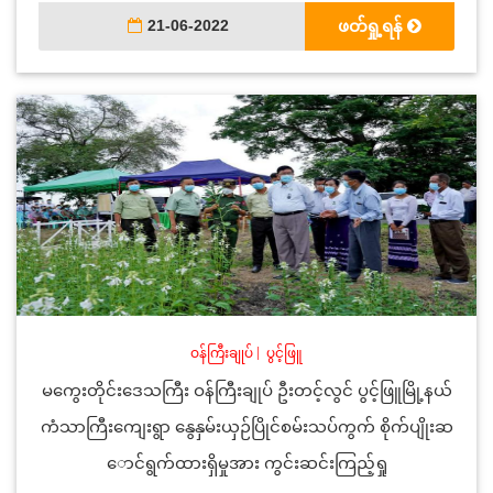
21-06-2022
ဖတ်ရှု့ရန်
ဝန်ကြီးချုပ်
|
ပွင့်ဖြူ
မကွေးတိုင်းဒေသကြီး ဝန်ကြီးချုပ် ဦးတင့်လွင် ပွင့်ဖြူမြို့နယ်
ကံသာကြီးကျေးရွာ နွေနှမ်းယှဉ်ပြိုင်စမ်းသပ်ကွက် စိုက်ပျိုးဆ
ောင်ရွက်ထားရှိမှုအား ကွင်းဆင်းကြည့်ရှု