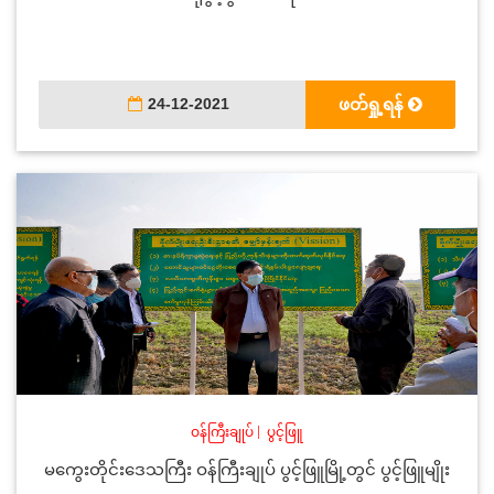
24-12-2021
ဖတ်ရှု့ရန်
ဝန်ကြီးချုပ်
|
ပွင့်ဖြူ
မကွေးတိုင်းဒေသကြီး ဝန်ကြီးချုပ် ပွင့်ဖြူမြို့တွင် ပွင့်ဖြူမျိုး