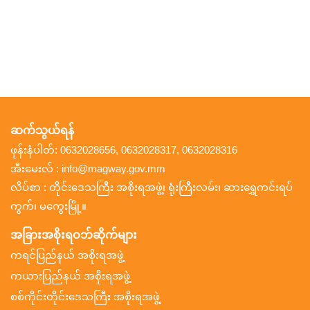
ဆက်သွယ်ရန်
ဖုန်းနံပါတ်: 0632028656, 0632028317, 0632028316
အီးမေးလ် : info@magway.gov.mm
လိပ်စာ : တိုင်းဒေသကြီး အစိုးရအဖွဲ့၊ ရုံးကြီးလမ်း၊ ဆားရွှေကင်းရပ်
ကွက်၊ မကွေးမြို့။
အခြားအစိုးရဝဘ်ဆိုက်များ
ကရင်ပြည်နယ် အစိုးရအဖွဲ့
ကယားပြည်နယ် အစိုးရအဖွဲ့
စစ်ကိုင်းတိုင်းဒေသကြီး အစိုးရအဖွဲ့