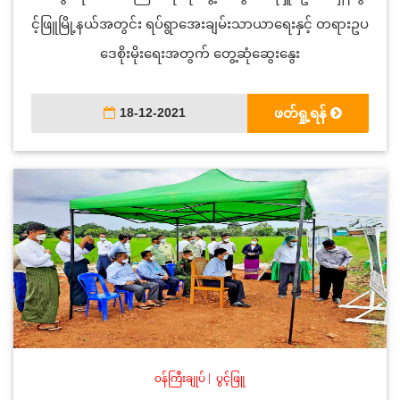
င့်ဖြူမြို့နယ်အတွင်း ရပ်ရွာအေးချမ်းသာယာရေးနှင့် တရားဥပ
ဒေစိုးမိုးရေးအတွက် တွေ့ဆုံဆွေးနွေး
18-12-2021
ဖတ်ရှု့ရန်
ဝန်ကြီးချုပ်
|
ပွင့်ဖြူ