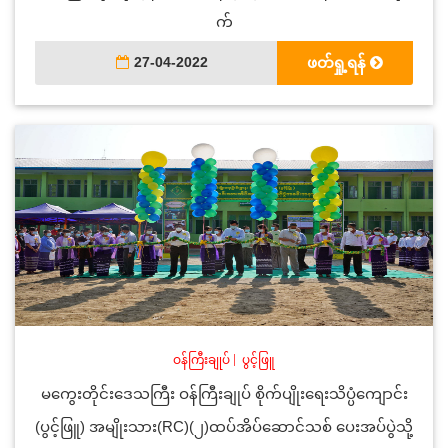
က်
27-04-2022
ဖတ်ရှု့ရန်
ဝန်ကြီးချုပ်
|
ပွင့်ဖြူ
မကွေးတိုင်းဒေသကြီး ဝန်ကြီးချုပ် စိုက်ပျိုးရေးသိပ္ပံကျောင်း
(ပွင့်ဖြူ) အမျိုးသား(RC)(၂)ထပ်အိပ်ဆောင်သစ် ပေးအပ်ပွဲသို့