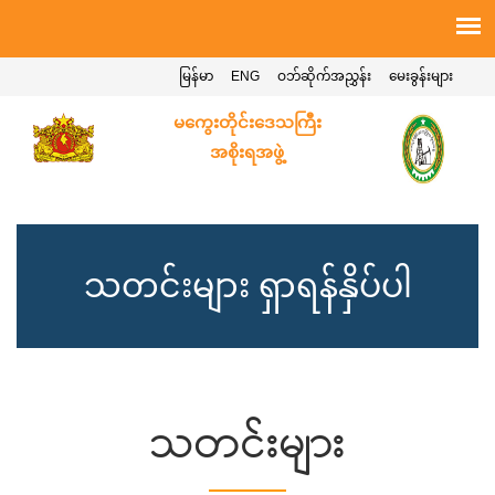
မြန်မာ
ENG
ဝဘ်ဆိုက်အညွှန်း
မေးခွန်းများ
မကွေးတိုင်းဒေသကြီး
အစိုးရအဖွဲ့
သတင်းများ ရှာရန်နှိပ်ပါ
သတင်းများ