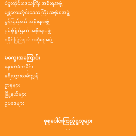
ပဲခူးတိုင်းဒေသကြီး အစိုးရအဖွဲ့
မန္တလေးတိုင်းဒေသကြီး အစိုးရအဖွဲ့
မွန်ပြည်နယ် အစိုးရအဖွဲ့
ရှမ်းပြည်နယ် အစိုးရအဖွဲ့
ရခိုင်ပြည်နယ် အစိုးရအဖွဲ့
မကွေးအကြောင်း
နောက်ခံသမိုင်း
ခရီးသွားလမ်းညွှန်
ဌာနများ
မြို့နယ်များ
ဥပဒေများ
စုစုပေါင်းကြည့်ရှုသူများ
...