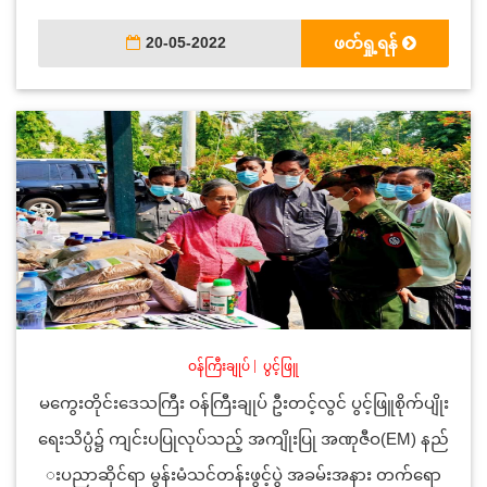
20-05-2022
ဖတ်ရှု့ရန်
ဝန်ကြီးချုပ်
|
ပွင့်ဖြူ
မကွေးတိုင်းဒေသကြီး ဝန်ကြီးချုပ် ဦးတင့်လွင် ပွင့်ဖြူစိုက်ပျိုး
ရေးသိပ္ပံ၌ ကျင်းပပြုလုပ်သည့် အကျိုးပြု အဏုဇီဝ(EM) နည်
းပညာဆိုင်ရာ မွန်းမံသင်တန်းဖွင့်ပွဲ အခမ်းအနား တက်ရော