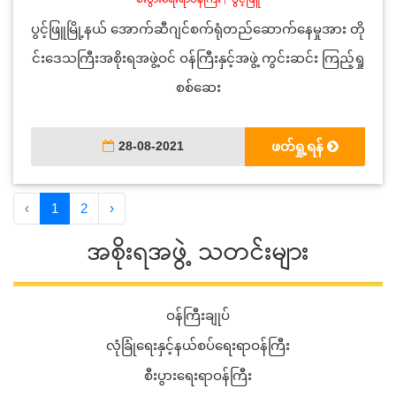
ပွင့်ဖြူမြို့နယ် အောက်ဆီဂျင်စက်ရုံတည်ဆောက်နေမှုအား တို
င်းဒေသကြီးအစိုးရအဖွဲ့ဝင် ဝန်ကြီးနှင့်အဖွဲ့ ကွင်းဆင်း ကြည့်ရှု
စစ်ဆေး
28-08-2021
ဖတ်ရှု့ရန်
‹
1
2
›
အစိုးရအဖွဲ့ သတင်းများ
ဝန်ကြီးချုပ်
လုံခြုံရေးနှင့်နယ်စပ်ရေးရာဝန်ကြီး
စီးပွားရေးရာဝန်ကြီး