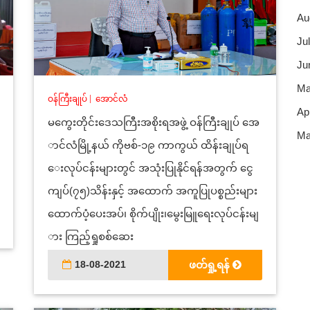
Au
Jul
Ju
Ma
ဝန်ကြီးချုပ်
|
အောင်လံ
Apr
မကွေးတိုင်းဒေသကြီးအစိုးရအဖွဲ့ ဝန်ကြီးချုပ် အေ
Ma
ာင်လံမြို့နယ် ကိုဗစ်-၁၉ ကာကွယ် ထိန်းချုပ်ရ
ေးလုပ်ငန်းများတွင် အသုံးပြုနိုင်ရန်အတွက် ငွေ
ကျပ်(၇၅)သိန်းနှင့် အထောက် အကူပြုပစ္စည်းများ
ထောက်ပံ့ပေးအပ်၊ စိုက်ပျိုး၊မွေးမြူရေးလုပ်ငန်းမျ
ား ကြည့်ရှုစစ်ဆေး
18-08-2021
ဖတ်ရှု့ရန်