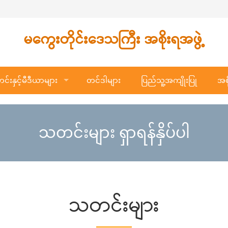
မကွေးတိုင်းဒေသကြီး အစိုးရအဖွဲ့
်းနှင့်မီဒီယာများ
တင်ဒါများ
ပြည်သူ့အကျိုးပြု
အစိ
သတင်းများ ရှာရန်နှိပ်ပါ
သတင်းများ