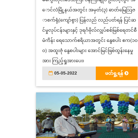
ောင်လံမြို့နယ်အတွင်း အမှတ်(၃) ဓာတ်မြေသြဇ
ာစက်ရုံ(ကျော်စွာ) ပြန်လည် လည်ပတ်ရန် ပြင်ဆ
င်မှုလုပ်ငန်းများနှင့် ဒုရင်္ဂဗိုလ်လျှပ်စစ်မြစ်ရေတင်စီ
မံကိန်း ရေသောက်ဧရိယာအတွင်း နွေစပါး ဧက(၁၀
၀) အထူးဇုံ နွေစပါးများ အောင်မြင်ဖြစ်ထွန်းနေမှု
အား ကြည့်ရှုအားပေး၊
05-05-2022
ဖတ်ရှု့ရန်