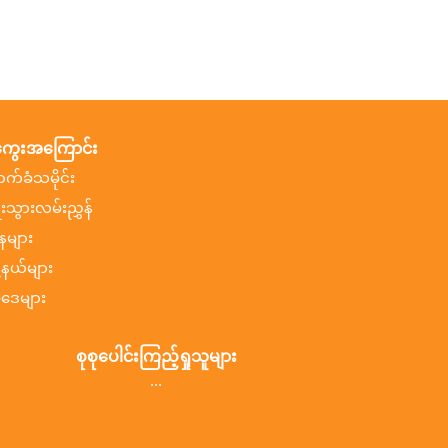
ွေးအကြောင်း
ာက်ခံသမိုင်း
ီးသွားလမ်းညွှန်
နများ
ု့နယ်များ
ဒေများ
စုစုပေါင်းကြည့်ရှုသူများ
...