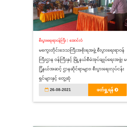
စီးပွားရေးရာဝန်ကြီး
|
အောင်လံ
မကွေးတိုင်းဒေသကြီးအစိုးရအဖွဲ့ စီးပွားရေးရာဝန်
ကြီးဌာန ဝန်ကြီးနှင့် မြို့နယ်စီမံအုပ်ချုပ်ရေးအဖွဲ့၊ မ
ြို့နယ်အဆင့် ဌာနဆိုင်ရာများ၊ စီးပွားရေးလုပ်ငန်း
ရှင်များနှင့် တွေ့ဆုံ
26-08-2021
ဖတ်ရှု့ရန်