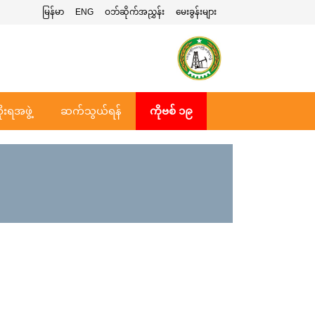
မြန်မာ
ENG
ဝဘ်ဆိုက်အညွှန်း
မေးခွန်းများ
ုးရအဖွဲ့
ဆက်သွယ်ရန်
ကိုဗစ် ၁၉