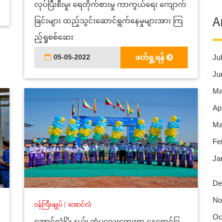
လုပ်ပြီးစီးမှု၊ ရေတိုက်စားမှု ကာကွယ်ရေး ကျောက်
A
ခြင်းများ ထည့်သွင်းဆောင်ရွက်နေမှုများအား ကြ
ည့်ရှုစစ်ဆေး
05-05-2022
ဖတ်ရှု့ရန်
Jul
Ju
Ma
Apr
Ma
Fe
Ja
De
No
ဝန်ကြီးချုပ်
|
အောင်လံ
Oc
အောင်လံမြို့နယ်၊ ကံမလေးကျေးရွာ နေရောင်ခြ