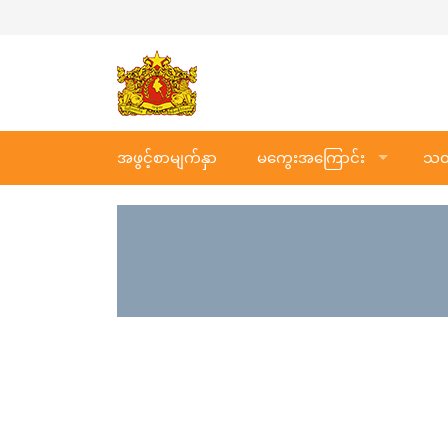
အဖွင့်စာမျက်နှာ
မကွေးအကြောင်း
သတင