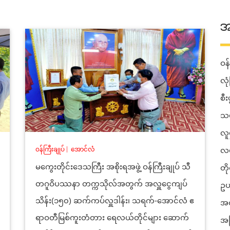
အ
ဝန်
လုံ
စီ
သယ
လူ
ဝန်ကြီးချုပ်
|
အောင်လံ
လမ
မကွေးတိုင်းဒေသကြီး အစိုးရအဖွဲ့ ဝန်ကြီးချုပ် သီ
တိ
တဂူဝိပဿနာ တက္ကသိုလ်အတွက် အလှူငွေကျပ်
ဥပ
သိန်း(၁၅၀) ဆက်ကပ်လှူဒါန်း၊ သရက်-အောင်လံ ဧ
အတ
ရာဝတီမြစ်ကူးတံတား ရေလယ်တိုင်များ ဆောက်
အခ