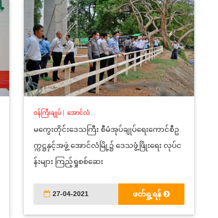
ဝန်ကြီးချုပ်
|
အောင်လံ
မကွေးတိုင်းဒေသကြီး စီမံအုပ်ချုပ်ရေးကောင်စီဥ
က္ကဋ္ဌနှင့်အဖွဲ့ အောင်လံမြို့၌ ဒေသဖွံ့ဖြိုးရေး လုပ်င
န်းများ ကြည့်ရှုစစ်ဆေး
27-04-2021
ဖတ်ရှု့ရန်