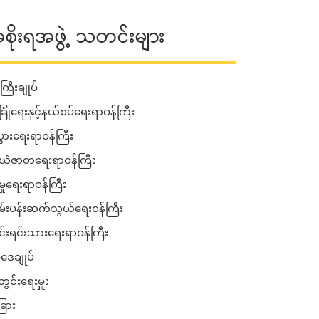
စိုးရအဖွဲ့ သတင်းများ
ကြီးချုပ်
ခြုံရေးနှင့်နယ်စပ်ရေးရာဝန်ကြီး
းပွားရေးရာဝန်ကြီး
ံဇာတရေးရာဝန်ကြီး
မှုရေးရာဝန်ကြီး
်းပန်းဆက်သွယ်ရေးဝန်ကြီး
ုင်းရင်းသားရေးရာဝန်ကြီး
ဒေချုပ်
ွင်းရေးမှူး
ြား