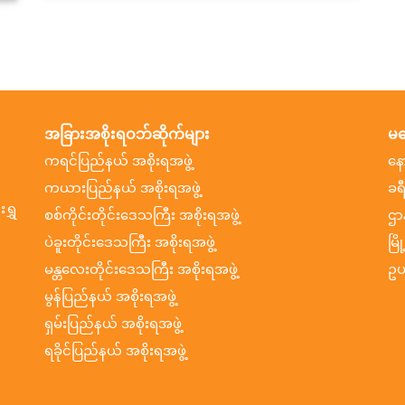
အခြားအစိုးရဝဘ်ဆိုက်များ
မက
ကရင်ပြည်နယ် အစိုးရအဖွဲ့
နေ
ကယားပြည်နယ် အစိုးရအဖွဲ့
ခရ
ရွှ
စစ်ကိုင်းတိုင်းဒေသကြီး အစိုးရအဖွဲ့
ဌာ
ပဲခူးတိုင်းဒေသကြီး အစိုးရအဖွဲ့
မြိ
မန္တလေးတိုင်းဒေသကြီး အစိုးရအဖွဲ့
ဥပ
မွန်ပြည်နယ် အစိုးရအဖွဲ့
ရှမ်းပြည်နယ် အစိုးရအဖွဲ့
ရခိုင်ပြည်နယ် အစိုးရအဖွဲ့