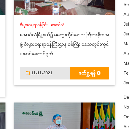
Se
Au
Jul
စီးပွားရေးရာဝန်ကြီး
|
အောင်လံ
Ju
အောင်လံမြို့နယ်၌ မကွေးတိုင်းဒေသကြီးအစိုးရအ
Ma
ဖွဲ့ စီးပွားရေးရာဝန်ကြီးဌာန ဝန်ကြီး ဒေသတွင်းကွင်
Apr
းဆင်းဆောင်ရွက်
Ma
11-11-2021
ဖတ်ရှု့ရန်
Fe
Ja
De
No
Oc
Se