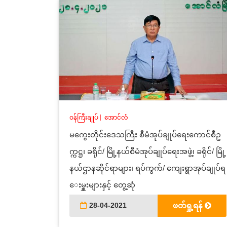
ဝန်ကြီးချုပ်
|
အောင်လံ
မကွေးတိုင်းဒေသကြီး စီမံအုပ်ချုပ်ရေးကောင်စီဥ
က္ကဋ္ဌ၊ ခရိုင်/ မြို့နယ်စီမံအုပ်ချုပ်ရေးအဖွဲ့၊ ခရိုင်/ မြို့
နယ်ဌာနဆိုင်ရာများ၊ ရပ်ကွက်/ ကျေးရွာအုပ်ချုပ်ရ
ေးမှူးများနှင့် တွေ့ဆုံ
28-04-2021
ဖတ်ရှု့ရန်