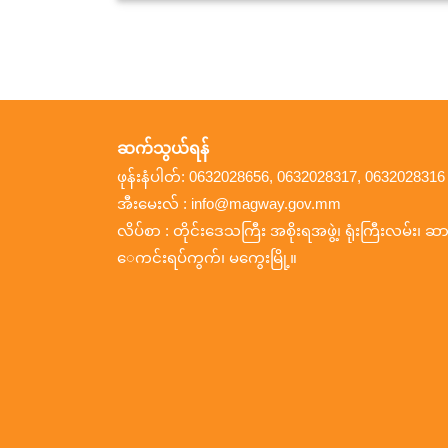
ဆက်သွယ်ရန်
ဖုန်းနံပါတ်: 0632028656, 0632028317, 0632028316
အီးမေးလ် : info@magway.gov.mm
လိပ်စာ : တိုင်းဒေသကြီး အစိုးရအဖွဲ့၊ ရုံးကြီးလမ်း၊ ဆား
ေကင်းရပ်ကွက်၊ မကွေးမြို့။