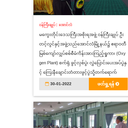
ဝန်ကြီးချုပ်
|
အောင်လံ
မကွေးတိုင်းဒေသကြီးအစိုးရအဖွဲ့ ဝန်ကြီးချုပ် ဦး
တင့်လွင်နှင့်အဖွဲ့သည်အောင်လံမြို့နယ်၌ ဧရာဝတီ
မြစ်ကျော်လျှပ်စစ်စီမံကိန်းအားကြည့်ရှုကာ၊ (Oxy
gen Plant) စက်ရုံ ဖွင့်လှစ်ပွဲ၊ လွှဲပြောင်းပေးအပ်ပွဲနှ
င့် ကြေးနီချောင်းတံတားဖွင့်ပွဲသို့တက်ရောက်
30-01-2022
ဖတ်ရှု့ရန်