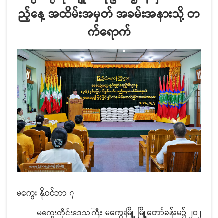
ည့်နေ့ အထိမ်းအမှတ် အခမ်းအနားသို့ တ
က်ရောက်
မကွေး နိုဝင်ဘာ ၇
မကွေးမြို့ မြို့တော်ခန်းမ၌ ၂ဝ၂
မကွေးတိုင်းဒေသကြီး