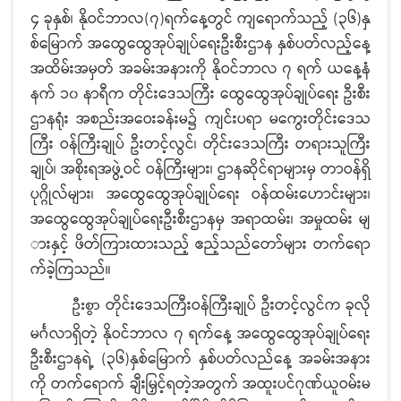
၄ ခုနှစ်၊ နိုဝင်ဘာလ(၇)ရက်နေ့တွင် ကျရောက်သည့် (၃၆)နှ
စ်မြောက် အထွေထွေအုပ်ချုပ်ရေးဦးစီးဌာန နှစ်ပတ်လည့်နေ့
အထိမ်းအမှတ် အခမ်းအနားကို နိုဝင်ဘာလ ၇ ရက် ယနေ့နံ
နက် ၁၀ နာရီက တိုင်းဒေသကြီး ထွေထွေအုပ်ချုပ်ရေး ဦးစီး
ဌာနရုံး အစည်းအဝေးခန်းမ၌ ကျင်းပရာ မကွေးတိုင်းဒေသ
ကြီး ဝန်ကြီးချုပ် ဦးတင့်လွင်၊ တိုင်းဒေသကြီး တရားသူကြီး
ချုပ်၊ အစိုးရအဖွဲ့ဝင် ဝန်ကြီးများ၊ ဌာနဆိုင်ရာများမှ တာဝန်ရှိ
ပုဂ္ဂိုလ်များ၊ အထွေထွေအုပ်ချုပ်ရေး ဝန်ထမ်းဟောင်းများ၊
အထွေထွေအုပ်ချုပ်ရေးဦးစီးဌာနမှ အရာထမ်း၊ အမှုထမ်း မျ
ားနှင့် ဖိတ်ကြားထားသည့် ဧည့်သည်တော်များ တက်ရော
က်ခဲ့ကြသည်။
တိုင်းဒေသကြီးဝန်ကြီးချုပ် ဦးတင့်လွင်က ခုလို
ဦးစွာ
မင်္ဂလာရှိတဲ့ နိုဝင်ဘာလ ၇ ရက်နေ့ အထွေထွေအုပ်ချုပ်ရေး
ဦးစီးဌာနရဲ့ (၃၆)နှစ်မြောက် နှစ်ပတ်လည်နေ့ အခမ်းအနား
ကို တက်ရောက် ချီးမြှင့်ရတဲ့အတွက် အထူးပင်ဂုဏ်ယူဝမ်းမ