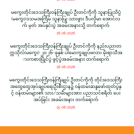
မကွေးတိုင်းဒေသကြီးဝန်ကြီးချုပ် ဦးတင်ကိုကို သူနာပြုသိပ္ပံ
(မကွေး)ဒသမအကြိမ် သူနာပြု-သားဖွား ဒီပလိုမာ အောင်လ
က် မှတ် အပ်နှင်းပွဲ အခမ်းအနားသို့ တက်ရောက်
18-06-2026
မကွေးတိုင်းဒေသကြီးဝန်ကြီးချုပ် ဦးတင်ကိုကို နည်းပညာတ
က္ကသိုလ်(မကွေး) ၂၀၂၆-ခုနှစ် ပါမောက္ခချုပ်ဖလား မိုးရာသီအ
ားကစားပြိုင်ပွဲ ဖွင့်ပွဲအခမ်းအနား တက်ရောက်
18-06-2026
မကွေးတိုင်းဒေသကြီးဝန်ကြီချုပ် ဦးတင်ကိုကို တိုင်းဒေသကြီး
အထွေထွေအုပ်ချုပ်ရေးဦးစီးဌာန၌ ဝန်ထမ်းဆန္ဒဖော်ထုတ်ပွဲနှ
င့် ဝန်ထမ်းများ၏ သား/သမီးများအား ပညာသင်စရိတ် ပေး
အပ်ခြင်း အခမ်းအနား တက်ရောက်
15-06-2026