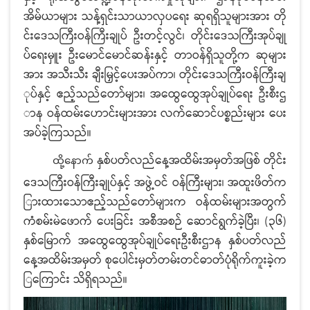
အိမ်ယာများ သန့်ရှင်းသာယာလှပရေး ဆုရရှိသူများအား တို
င်းဒေသကြီးဝန်ကြီးချုပ် ဦးတင့်လွင်၊ တိုင်းဒေသကြီးအုပ်ချု
ပ်ရေးမှူး ဦးမောင်မောင်ဆန်းနှင့် တာဝန်ရှိသူတို့က ဆုများ
အား အသီးသီး ချီးမြှင့်ပေးအပ်ကာ၊ တိုင်းဒေသကြီးဝန်ကြီးချ
ုပ်နှင့် ဧည့်သည်တော်များ၊ အထွေထွေအုပ်ချုပ်ရေး ဦးစီးဌ
ာန ဝန်ထမ်းဟောင်းများအား လက်ဆောင်ပစ္စည်းများ ပေး
အပ်ခဲ့ကြသည်။
နှစ်ပတ်လည်နေ့အထိမ်းအမှတ်အဖြစ် တိုင်း
ထို့နောက်
ဒေသကြီးဝန်ကြီးချုပ်နှင့် အဖွဲ့ဝင် ဝန်ကြီးများ၊ အထူးဖိတ်က
ြားထားသောဧည့်သည်တော်များက ဝန်ထမ်းများအတွက်
ကံစမ်းမဲဖောက် ပေးခြင်း အစီအစဉ် ဆောင်ရွက်ခဲ့ပြီး၊ (၃၆)
နှစ်မြောက် အထွေထွေအုပ်ချုပ်ရေးဦးစီးဌာန နှစ်ပတ်လည်
နေ့အထိမ်းအမှတ် စုပေါင်းမှတ်တမ်းတင်ဓာတ်ပုံရိုက်ကူးခဲ့က
ြကြောင်း သိရှိရသည်။