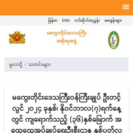
မြန်မာ
ENG
ဝဘ်ဆိုက်အညွှန်း
မေးခွန်းများ
မကွေးတိုင်းဒေသကြီး
အစိုးရအဖွဲ့
မူလသို့
သတင်းများ
မကွေးတိုင်းဒေသကြီးဝန်ကြီးချုပ် ဦးတင့်
လွင် ၂ဝ၂၄ ခုနှစ်၊ နိုဝင်ဘာလ(၇)ရက်နေ့
တွင် ကျရောက်သည့် (၃၆)နှစ်မြောက် အ
ထွေထွေအုပ်ချုပ်ရေးဦးစီးဌာန နှစ်ပတ်လ