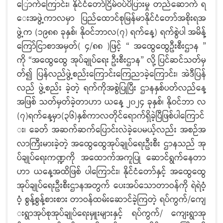
ြောက်ကြောင်း၊ နိုင်ငံတော်ငြိမ်ဝပ်ပိပြားမှု တည်ဆောက် ရ
ေးအဖွဲ့ကာလမှာ ပြည်ထောင်စုမြန်မာနိုင်ငံတော်အစိုးရအ
ဖွဲ့က (၁၉၈၈ ခုနှစ်၊ နိုဝင်ဘာလ(၇) ရက်နေ့) ရက်စွဲပါ အမိန့်
ကြော်ငြာစာအမှတ်( ၄/၈၈ )ဖြင့် “ အထွေထွေဦးစီးဌာန ”
ကို “အထွေထွေ အုပ်ချုပ်ရေး ဦးစီးဌာန” လို့ ပြင်ဆင်သတ်မှ
တ်၍ ပြန်လည်ဖွဲ့စည်းကြောင်းကြေညာခဲ့ကြောင်း၊ အဲဒီပြန်
လည် ဖွဲ့စည်း ခဲ့တဲ့ ရက်ကိုအစွဲပြုပြီး ဌာနနှစ်ပတ်လည်နေ့
အဖြစ် သတ်မှတ်ခဲ့တာဟာ ယနေ့ ၂၀၂၄ ခုနှစ်၊ နိုဝင်ဘာ လ
(၇)ရက်နေ့မှာ(၃၆)နှစ်ကာလတိုင်ရောက်ရှိခဲ့ပြီဖြစ်ပါကြောင်
း၊ ခေတ် အဆက်ဆက်ပြောင်းလဲခဲ့ပေမယ့်လည်း အစဉ်အ
လာကြီးမားခဲ့တဲ့ အထွေထွေအုပ်ချုပ်ရေးဦးစီး ဌာနသည် အု
ပ်ချုပ်ရေးကဏ္ဍကို အထောက်အကူပြု ဆောင်ရွက်နေတာ
ဟာ ယနေ့အထိဖြစ် ပါကြောင်း၊ နိုင်ငံတော်နှင့် အထွေထွေ
အုပ်ချုပ်ရေးဦးစီးဌာနအတွက် ပေးအပ်သောတာဝန်ကို ရဲရဲဝံ့
ဝံ့ စွန့်စွန့်စားစား တာဝန်ထမ်းဆောင်ခဲ့ကြတဲ့ ရပ်ကွက်/ကျေ
းရွာအုပ်စုအုပ်ချုပ်ရေးမှူးများနှင့် ရပ်ကွက်/ ကျေးရွာအု