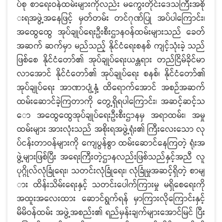
ပ်စု စာရေးဝန်ထမ်းများကိုလည်း မကွေးတိုင်းဒေသကြီးအစို
းရအဖွဲ့အနေဖြင့် မှတ်တမ်း တင်ဂုဏ်ပြု အပ်ပါကြောင်း၊
အထွေထွေ အုပ်ချုပ်ရေးဦးစီးဌာနဝန်ထမ်းများသည် ခေတ်
အဆက် ဆက်မှာ မည်သည့် နိုင်ငံရေးစနစ် ကျင့်သုံးခဲ့ သည်
ဖြစ်စေ နိုင်ငံတော်၏ အုပ်ချုပ်ရေးယန္တရား တည်ငြိမ်ခိုင်မာ
လာအောင် နိုင်ငံတော်၏ အုပ်ချုပ်ရေး စနစ်၊ နိုင်ငံတော်၏
အုပ်ချုပ်ရေး အာဏာပျံ့နှံ့ ထိရောက်အောင် အစဉ်အဆက်
ထမ်းဆောင်ခဲ့ကြတာကို တွေ့ရှိရပါကြောင်း၊ အဆင့်ဆင့်သ
ော အထွေထွေအုပ်ချုပ်ရေးဦးစီးဌာနမှ အရာထမ်း၊ အမှု
ထမ်းများ အားလုံးသည် အစိုးရအဖွဲ့ရုံး၏ ကြီးလေးသော လု
ပ်ငန်းတာဝန်များကို ကျေပွန်စွာ ထမ်းဆောင်နေကြတဲ့ ရုံးအ
ဖွဲ့များဖြစ်ပြီး အရေးကြီးတဲ့ဌာနလည်းဖြစ်သည်နှင့်အညီ လူ
ပုဂ္ဂိုလ်လုံခြုံရေး၊ သတင်းလုံခြုံရေး၊ လုံခြုံမှုအဆင့်ရှိတဲ့ စာမျ
ား ထိန်းသိမ်းရေးနှင့် သတင်းပေါက်ကြားမှု မရှိစေရေးကို
အထူးအလေးထား ဆောင်ရွက်ရန် မှာကြားလိုကြောင်းနှင့်
မိမိဝန်ထမ်း အဖွဲ့အစည်း၏ ရည်မှန်းချက်များအောင်မြင် ပြီး