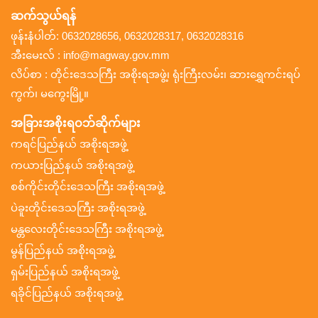
ဆက်သွယ်ရန်
ဖုန်းနံပါတ်: 0632028656, 0632028317, 0632028316
အီးမေးလ် : info@magway.gov.mm
လိပ်စာ : တိုင်းဒေသကြီး အစိုးရအဖွဲ့၊ ရုံးကြီးလမ်း၊ ဆားရွှေကင်းရပ်
ကွက်၊ မကွေးမြို့။
အခြားအစိုးရဝဘ်ဆိုက်များ
ကရင်ပြည်နယ် အစိုးရအဖွဲ့
ကယားပြည်နယ် အစိုးရအဖွဲ့
စစ်ကိုင်းတိုင်းဒေသကြီး အစိုးရအဖွဲ့
ပဲခူးတိုင်းဒေသကြီး အစိုးရအဖွဲ့
မန္တလေးတိုင်းဒေသကြီး အစိုးရအဖွဲ့
မွန်ပြည်နယ် အစိုးရအဖွဲ့
ရှမ်းပြည်နယ် အစိုးရအဖွဲ့
ရခိုင်ပြည်နယ် အစိုးရအဖွဲ့