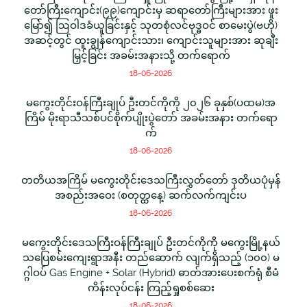
တော်ကြီးကျောင်း(၉၉)ကျောင်းမှ ဆရာတော်ကြီးများအား ဖူး
မြော်၍ ဩဝါဒခံယူခြင်းနှင့် သုတစုံလင်ဗုဒ္ဓဝင် စာမေးပွဲ(ဗဟို)
အဆင့်တွင် ထူးချွန်ကျောင်းသား၊ ကျောင်းသူများအား ဆုချီး
မြှင့်ခြင်း အခမ်းအနားသို့ တက်ရောက်
18-06-2026
မကွေးတိုင်းဝန်ကြီးချုပ် ဦးတင်ကိုကို ၂၀၂၆ ခုနှစ်(ပထမ)အ
ကြိမ် မိုးရာသီသစ်ပင်စိုက်ပျိုးပွဲတော် အခမ်းအနား တက်ရော
က်
18-06-2026
တတိယအကြိမ် မကွေးတိုင်းဒေသကြီးလွှတ်တော် ဒုတိယပုံမှန်
အစည်းအဝေး (စတုတ္ထနေ့) ဆက်လက်ကျင်းပ
18-06-2026
မကွေးတိုင်းဒေသကြီးဝန်ကြီးချုပ် ဦးတင်ကိုကို မကွေးမြို့နယ်
သပြေစမ်းကျေးရွာအနီး တည်ဆောက် လျက်ရှိသည့် (၁၀၀) မ
ဂ္ဂါဝပ် Gas Engine + Solar (Hybrid) ဓာတ်အားပေးစက်ရုံ စီမံ
ကိန်းလုပ်ငန်း ကြည့်ရှုစစ်ဆေး
18-06-2026