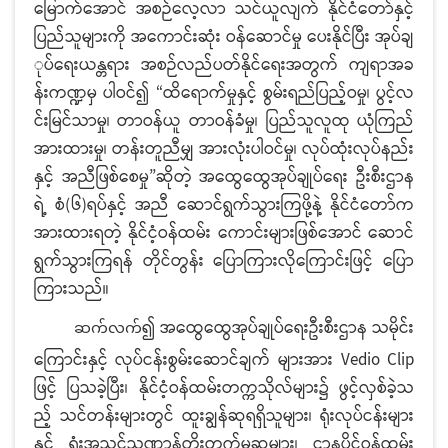
မြောက်အောင် အစဉ်လေ့လာ သင်ယူလျက် နိုင်ငံတော်နှင့်
ပြည်သူများကို အကောင်းဆုံး ဝန်ဆောင်မှု ပေးနိုင်ပြီး အုပ်ချ
ုပ်ရေးယန္တရား အစဉ်လည်ပတ်နိုင်ရေးအတွက် ကျရာအခ
န်းကဏ္ဍမှ ပါဝင်၍ “ထိရောက်မှုနှင့် စွမ်းရည်ပြည့်ဝမှု၊ ပွင့်လ
င်းမြင်သာမှု၊ တာဝန်ယူ တာဝန်ခံမှု၊ ပြည်သူလူထု ယုံကြည်
အားထားမှု၊ တန်းတူညီမျှ အားလုံးပါဝင်မှု၊ လုပ်ထုံးလုပ်နည်း
နှင့် အညီဖြစ်စေမှု”ဆိုတဲ့ အထွေထွေအုပ်ချုပ်ရေး ဦးစီးဌာန
ရဲ့ စံ(၆)ရပ်နှင့် အညီ ဆောင်ရွက်သွားကြဖို့နဲ့ နိုင်ငံတော်က
အားထားရတဲ့ နိုင်ငံ့ဝန်ထမ်း ကောင်းများဖြစ်အောင် ဆောင်
ရွက်သွားကြရန် တိုင်တွန်း ပြောကြားလိုကြောင်းဖြင့် ပြော
ကြားသည်။
၍ အထွေထွေအုပ်ချုပ်ရေးဦးစီးဌာန သမိုင်း
ဆက်လက်
ကြောင်းနှင့် လုပ်ငန်းစွမ်းဆောင်ချက် များအား Vedio Clip
ဖြင့် ပြသခဲ့ပြီး၊ နိုင်ငံ့ဝန်ထမ်းတက္ကသိုလ်များ၌ ဖွင့်လှစ်ခဲ့သ
ည့် သင်တန်းများတွင် ထူးချွန်ဆုရရှိသူများ၊ ရုံးလုပ်ငန်းများ
နှင့် ရုံးအသွင်သဏ္ဍာန်တိုးတက်မှုဆုများ၊ ဌာနပိုင်ဝန်ထမ်း