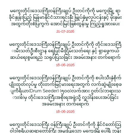
မကွေးတိုင်းဒေသကြီးဝန်ကြီးချုပ် ဦးတင်ကိုကို မကွေးမြို့ ရာ
ခိုင်နှုန်းပြည့် မြန်မာနိုင်ငံသားရင်းနှီး မြှုပ်နှံမှုလုပ်ငန်းနှင့် မိုးနှမ်း
အထွက်တိုးစံပြကွက် အောင်မြင်ဖြစ်ထွန်းမှု ကြည့်ရှုအားပေး
21-07-2026
မကွေးတိုင်းဒေသကြီးဝန်ကြီးချုပ် ဦးတင်ကိုကို တိုင်းဒေသကြီ
းမီးသတ်ဦးစီးဌာန ရေပြင်မီးငြိမ်းသတ်ရေး နှင့် ရှာဖွေကယ်
ဆယ်ရေးစွမ်းရည် သရုပ်ပြသခြင်း အခမ်းအနား တက်ရောက်
18-06-2026
မကွေးတိုင်းဒေသကြီးဝန်ကြီးချုပ် ဦးတင်ကိုကို စပါးသီးနှံစိုက်
ပျိုးထုတ်လုပ်မှု တိုးတက်မြင့်မားရေးအတွက် လက်ဆွဲမျိုးစေ့ခ
ျကိရိယာ(Drum Seeder) (၅၀၀)လက်အား ဂွတ်(ဒ်)ဘရားသ
ား(စ်)မှ တိုင်းဒေသကြီးအစိုးရအဖွဲ့သို့ လှူဒါန်းပေးအပ်ခြင်း
အခမ်းအနား တက်ရောက်
18-06-2026
မကွေးတိုင်းဒေသကြီး ဝန်ကြီးချုပ် ဦးတင်ကိုကို နိုင်ငံတော်သြ
ဝါဒါစရိယဆရာတော်ကြီး အမှူးပြုသော မကွေးမြို့ပေါ်ရှိ ဘုန်း