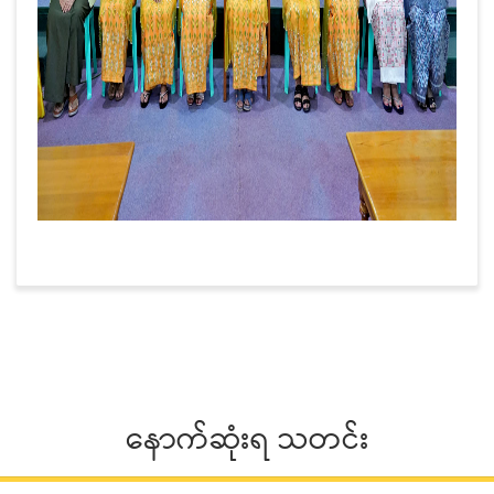
နောက်ဆုံးရ သတင်း