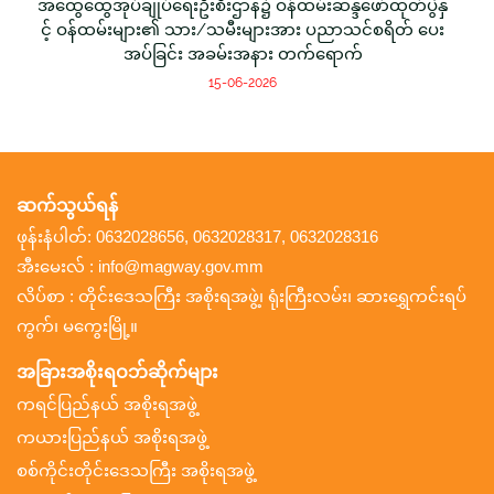
အထွေထွေအုပ်ချုပ်ရေးဦးစီးဌာန၌ ဝန်ထမ်းဆန္ဒဖော်ထုတ်ပွဲနှ
င့် ဝန်ထမ်းများ၏ သား/သမီးများအား ပညာသင်စရိတ် ပေး
အပ်ခြင်း အခမ်းအနား တက်ရောက်
15-06-2026
ဆက်သွယ်ရန်
ဖုန်းနံပါတ်: 0632028656, 0632028317, 0632028316
အီးမေးလ် : info@magway.gov.mm
လိပ်စာ : တိုင်းဒေသကြီး အစိုးရအဖွဲ့၊ ရုံးကြီးလမ်း၊ ဆားရွှေကင်းရပ်
ကွက်၊ မကွေးမြို့။
အခြားအစိုးရဝဘ်ဆိုက်များ
ကရင်ပြည်နယ် အစိုးရအဖွဲ့
ကယားပြည်နယ် အစိုးရအဖွဲ့
စစ်ကိုင်းတိုင်းဒေသကြီး အစိုးရအဖွဲ့