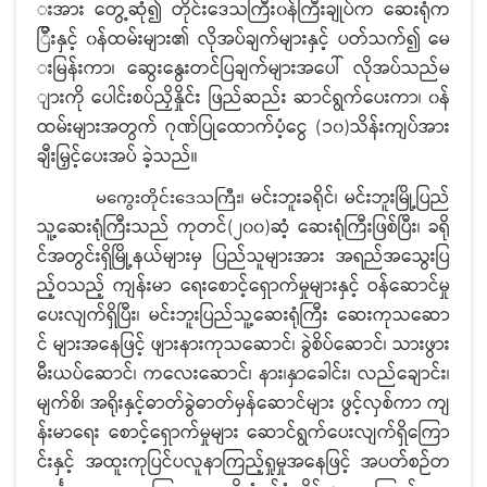
းအား တွေ့ဆုံ၍ တိုင်းဒေသကြီး၀န်ကြီးချုပ်က ဆေးရုံက
ြီးနှင့် ၀န်ထမ်းများ၏ လိုအပ်ချက်များနှင့် ပတ်သက်၍ မေ
းမြန်းကာ၊ ဆွေးနွေးတင်ပြချက်များအပေါ် လိုအပ်သည်မ
ျားကို ပေါင်းစပ်ညှိနှိုင်း ဖြည်ဆည်း ဆာင်ရွက်ပေးကာ၊ ၀န်
ထမ်းများအတွက် ဂုဏ်ပြုထောက်ပံ့‌ငွေ (၁၀)သိန်းကျပ်အား
ချီးမြှင့်ပေးအပ် ခဲ့သည်။
၊ မင်းဘူးခရိုင်၊ မင်းဘူးမြို့ပြည်
မကွေးတိုင်းဒေသကြီး
သူ့ဆေးရုံကြီးသည် ကုတင်(၂၀၀)ဆံ့ ဆေးရုံကြီးဖြစ်ပြီး၊ ခရို
င်အတွင်းရှိမြို့နယ်များမှ ပြည်သူများအား အရည်အသွေးပြ
ည့်ဝသည့် ကျန်းမာ ရေးစောင့်ရှောက်မှုများနှင့် ဝန်ဆောင်မှု
ပေးလျက်ရှိပြီး၊ မင်းဘူးပြည်သူ့ဆေးရုံကြီး ဆေးကုသဆော
င် များအနေဖြင့် ဖျားနားကုသဆောင်၊ ခွဲစိပ်ဆောင်၊ သားဖွား
မီးယပ်ဆောင်၊ ကလေးဆောင်၊ နား၊နှာခေါင်း၊ လည်ချောင်း၊
မျက်စိ၊ အရိုးနှင့်ဓာတ်ခွဲဓာတ်မှန်ဆောင်များ ဖွင့်လှစ်ကာ ကျ
န်းမာရေး စောင့်ရှောက်မှုများ ဆောင်ရွက်ပေးလျက်ရှိကြော
င်းနှင့် အထူးကုပြင်ပလူနာကြည့်ရှုမှုအနေဖြင့် အပတ်စဉ်တ