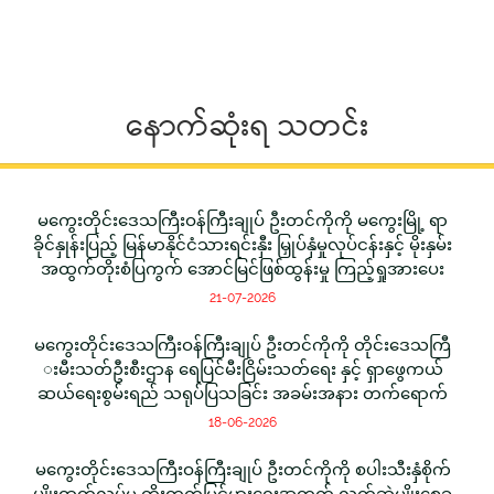
နောက်ဆုံးရ သတင်း
မကွေးတိုင်းဒေသကြီးဝန်ကြီးချုပ် ဦးတင်ကိုကို မကွေးမြို့ ရာ
ခိုင်နှုန်းပြည့် မြန်မာနိုင်ငံသားရင်းနှီး မြှုပ်နှံမှုလုပ်ငန်းနှင့် မိုးနှမ်း
အထွက်တိုးစံပြကွက် အောင်မြင်ဖြစ်ထွန်းမှု ကြည့်ရှုအားပေး
21-07-2026
မကွေးတိုင်းဒေသကြီးဝန်ကြီးချုပ် ဦးတင်ကိုကို တိုင်းဒေသကြီ
းမီးသတ်ဦးစီးဌာန ရေပြင်မီးငြိမ်းသတ်ရေး နှင့် ရှာဖွေကယ်
ဆယ်ရေးစွမ်းရည် သရုပ်ပြသခြင်း အခမ်းအနား တက်ရောက်
18-06-2026
မကွေးတိုင်းဒေသကြီးဝန်ကြီးချုပ် ဦးတင်ကိုကို စပါးသီးနှံစိုက်
ပျိုးထုတ်လုပ်မှု တိုးတက်မြင့်မားရေးအတွက် လက်ဆွဲမျိုးစေ့ခ