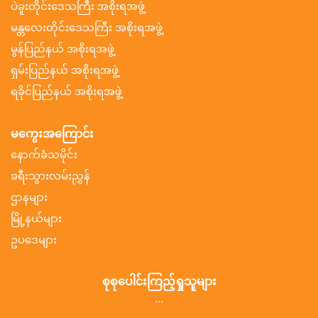
ပဲခူးတိုင်းဒေသကြီး အစိုးရအဖွဲ့
မန္တလေးတိုင်းဒေသကြီး အစိုးရအဖွဲ့
မွန်ပြည်နယ် အစိုးရအဖွဲ့
ရှမ်းပြည်နယ် အစိုးရအဖွဲ့
ရခိုင်ပြည်နယ် အစိုးရအဖွဲ့
မကွေးအကြောင်း
နောက်ခံသမိုင်း
ခရီးသွားလမ်းညွှန်
ဌာနများ
မြို့နယ်များ
ဥပဒေများ
စုစုပေါင်းကြည့်ရှုသူများ
...