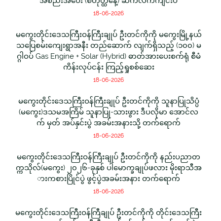
အစည်းအဝေး (စတုတ္ထနေ့) ဆက်လက်ကျင်းပ
18-06-2026
မကွေးတိုင်းဒေသကြီးဝန်ကြီးချုပ် ဦးတင်ကိုကို မကွေးမြို့နယ်
သပြေစမ်းကျေးရွာအနီး တည်ဆောက် လျက်ရှိသည့် (၁၀၀) မ
ဂ္ဂါဝပ် Gas Engine + Solar (Hybrid) ဓာတ်အားပေးစက်ရုံ စီမံ
ကိန်းလုပ်ငန်း ကြည့်ရှုစစ်ဆေး
18-06-2026
မကွေးတိုင်းဒေသကြီးဝန်ကြီးချုပ် ဦးတင်ကိုကို သူနာပြုသိပ္ပံ
(မကွေး)ဒသမအကြိမ် သူနာပြု-သားဖွား ဒီပလိုမာ အောင်လ
က် မှတ် အပ်နှင်းပွဲ အခမ်းအနားသို့ တက်ရောက်
18-06-2026
မကွေးတိုင်းဒေသကြီးဝန်ကြီးချုပ် ဦးတင်ကိုကို နည်းပညာတ
က္ကသိုလ်(မကွေး) ၂၀၂၆-ခုနှစ် ပါမောက္ခချုပ်ဖလား မိုးရာသီအ
ားကစားပြိုင်ပွဲ ဖွင့်ပွဲအခမ်းအနား တက်ရောက်
18-06-2026
မကွေးတိုင်းဒေသကြီးဝန်ကြီချုပ် ဦးတင်ကိုကို တိုင်းဒေသကြီး