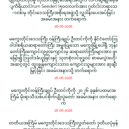
ျကိရိယာ(Drum Seeder) (၅၀၀)လက်အား ဂွတ်(ဒ်)ဘရားသ
ား(စ်)မှ တိုင်းဒေသကြီးအစိုးရအဖွဲ့သို့ လှူဒါန်းပေးအပ်ခြင်း
အခမ်းအနား တက်ရောက်
18-06-2026
မကွေးတိုင်းဒေသကြီး ဝန်ကြီးချုပ် ဦးတင်ကိုကို နိုင်ငံတော်သြ
ဝါဒါစရိယဆရာတော်ကြီး အမှူးပြုသော မကွေးမြို့ပေါ်ရှိ ဘုန်း
တော်ကြီးကျောင်း(၉၉)ကျောင်းမှ ဆရာတော်ကြီးများအား ဖူး
မြော်၍ ဩဝါဒခံယူခြင်းနှင့် သုတစုံလင်ဗုဒ္ဓဝင် စာမေးပွဲ(ဗဟို)
အဆင့်တွင် ထူးချွန်ကျောင်းသား၊ ကျောင်းသူများအား ဆုချီး
မြှင့်ခြင်း အခမ်းအနားသို့ တက်ရောက်
18-06-2026
မကွေးတိုင်းဝန်ကြီးချုပ် ဦးတင်ကိုကို ၂၀၂၆ ခုနှစ်(ပထမ)အ
ကြိမ် မိုးရာသီသစ်ပင်စိုက်ပျိုးပွဲတော် အခမ်းအနား တက်ရော
က်
18-06-2026
တတိယအကြိမ် မကွေးတိုင်းဒေသကြီးလွှတ်တော် ဒုတိယပုံမှန်