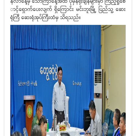
နင်္လာနေ့မှ သောကြာနေ့အထိ ပုံမှန်ရုံးချိန်များမှာ ကြည့်ရှုစေ
ာင့်ရှောက်ပေးလျက် ရှိကြောင်း မင်းဘူးမြို့ ပြည်သူ့ ဆေး
ရုံကြီ ဆေးရုံအုပ်ကြီးထံမှ သိရသည်။