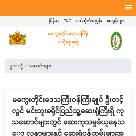
မြန်မာ
ENG
ဝဘ်ဆိုက်အညွှန်း
မေးခွန်းများ
မကွေးတိုင်းဒေသကြီး
အစိုးရအဖွဲ့
မူလသို့
သတင်းများ
မကွေးတိုင်းဒေသကြီးဝန်ကြီးချုပ် ဦးတင့်
လွင် မင်းဘူးခရိုင်ပြည်သူ့ဆေးရုံကြီးရှိ ကု
သဆောင်များတွင် ဆေးကုသမှုခံယူနေသ
ော လူနာများနှင့် ဆေးရုံဝန်ထမ်းများအ