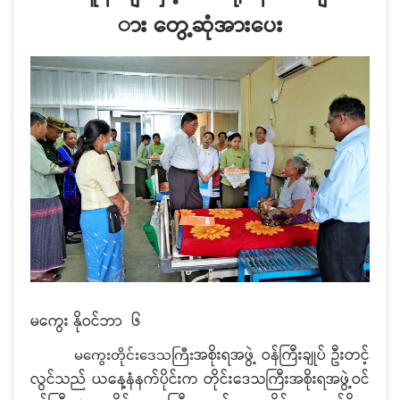
ား တွေ့ဆုံအားပေး
မကွေး နိုဝင်ဘာ ၆
အစိုးရအဖွဲ့ ဝန်ကြီးချုပ် ဦးတင့်
မကွေးတိုင်းဒေသကြီး
လွင်သည် ယနေ့နံနက်ပိုင်းက တိုင်းဒေသကြီးအစိုးရအဖွဲ့ဝင်