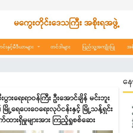
မကွေးတိုင်းဒေသကြီး အစိုးရအဖွဲ့
်းနှင့်မီဒီယာများ
တင်ဒါများ
ပြည်သူ့အကျိုးပြု
အစိ
နေ
းပွားရေးရာဝန်ကြီး ဦးအောင်ချိန် မင်းဘူး
ု့ရေပေးဝေရေးလုပ်ငန်းနှင့် မြို့သန့်ရှင်း
ားရှိမှုများအား ကြည့်ရှုစစ်ဆေး