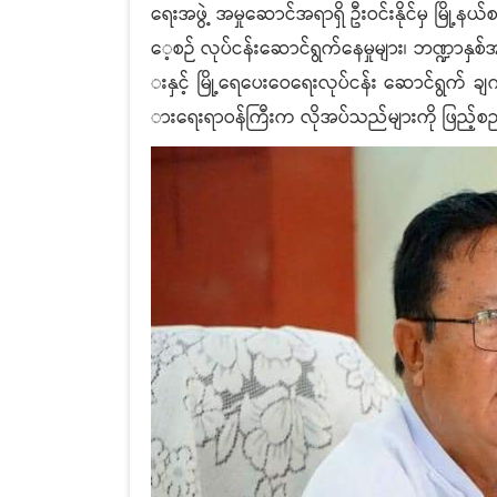
ရေးအဖွဲ့ အမှုဆောင်အရာရှိ ဦးဝင်းနိုင်မှ မြို
ေ့စဉ် လုပ်ငန်းဆောင်ရွက်နေမှုများ၊ ဘဏ္ဍာနှစ်အလ
းနှင့် မြို့ရေပေးဝေရေးလုပ်ငန်း ဆောင်ရွက် ချက
ားရေးရာဝန်ကြီးက လိုအပ်သည်များကို ဖြည့်စ