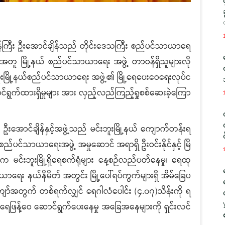
ာဝန်ကြီး ဦးအောင်ချိန်သည် တိုင်းဒေသကြီး စည်ပင်သာယာရေ
င့်အတူ မြို့နယ် စည်ပင်သာယာရေး အဖွဲ့ တာဝန်ရှိသူများလို
းဘူးမြို့နယ်စည်ပင်သာယာရေး အဖွဲ့၏ မြို့ရေပေးဝေရေးလုပ်င
ောင်ရွက်ထားရှိမှုများ အား လှည့်လည်ကြည့်ရှုစစ်ဆေးခဲ့ကြော
 ဦးအောင်ချိန်နှင့်အဖွဲ့သည် မင်းဘူးမြို့နယ် ကျောက်တန်းရ
်စည်ပင်သာယာရေးအဖွဲ့ အမှုဆောင် အရာရှိ ဦးဝင်းနိုင်နှင့် မြိ
့က မင်းဘူးမြို့ရှိရေစက်ရုံများ နေ့စဉ်လည်ပတ်နေမှု၊ ရေထု
သာယာရေး နယ်နိမိတ် အတွင်း မြို့ပေါ်ရပ်ကွက်များရှိ အိမ်ခြေပ
ော်အတွက် တစ်ရက်လျှင် ရေဂါလံပေါင်း (၄.၀၇)သိန်းကို ရ
 ရေဖြန့်ဝေ ဆောင်ရွက်ပေးနေမှု အခြေအနေများကို ရှင်းလင်