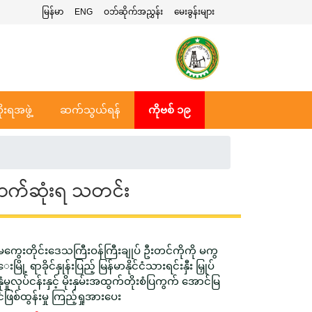
မြန်မာ
ENG
ဝဘ်ဆိုက်အညွှန်း
မေးခွန်းများ
ုးရအဖွဲ့
ဆက်သွယ်ရန်
ကိုဗစ် ၁၉
ာက်ဆုံးရ သတင်း
မကွေးတိုင်းဒေသကြီးဝန်ကြီးချုပ် ဦးတင်ကိုကို မကွ
ေးမြို့ ရာခိုင်နှုန်းပြည့် မြန်မာနိုင်ငံသားရင်းနှီး မြှုပ်
နှံမှုလုပ်ငန်းနှင့် မိုးနှမ်းအထွက်တိုးစံပြကွက် အောင်မြ
င်ဖြစ်ထွန်းမှု ကြည့်ရှုအားပေး