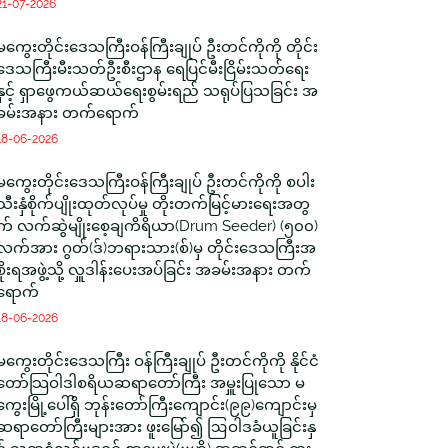
21-07-2026
မကွေးတိုင်းဒေသကြီးဝန်ကြီးချုပ် ဦးတင်ကိုကို တိုင်း
ဒေသကြီးမီးသတ်ဦးစီးဌာန ရေပြင်မီးငြိမ်းသတ်ရေး
နှင့် ရှာဖွေကယ်ဆယ်ရေးစွမ်းရည် သရုပ်ပြသခြင်း အ
ခမ်းအနား တက်ရောက်
18-06-2026
မကွေးတိုင်းဒေသကြီးဝန်ကြီးချုပ် ဦးတင်ကိုကို စပါး
သီးနှံစိုက်ပျိုးထုတ်လုပ်မှု တိုးတက်မြင့်မားရေးအတွ
က် လက်ဆွဲမျိုးစေ့ချကိရိယာ(Drum Seeder) (၅၀၀)
လက်အား ဂွတ်(ဒ်)ဘရားသား(စ်)မှ တိုင်းဒေသကြီးအ
စိုးရအဖွဲ့သို့ လှူဒါန်းပေးအပ်ခြင်း အခမ်းအနား တက်
ရောက်
18-06-2026
မကွေးတိုင်းဒေသကြီး ဝန်ကြီးချုပ် ဦးတင်ကိုကို နိုင်ငံ
တော်သြဝါဒါစရိယဆရာတော်ကြီး အမှူးပြုသော မ
ကွေးမြို့ပေါ်ရှိ ဘုန်းတော်ကြီးကျောင်း(၉၉)ကျောင်းမှ
ဆရာတော်ကြီးများအား ဖူးမြော်၍ ဩဝါဒခံယူခြင်းနှ