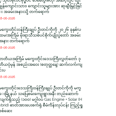
င့် သုတစုံလင်ဗုဒ္ဓဝင် စာမေးပွဲ(ဗဟို) အဆင့်တွင် ထူး
ချွန်ကျောင်းသား၊ ကျောင်းသူများအား ဆုချီးမြှင့်ခြင်
း အခမ်းအနားသို့ တက်ရောက်
18-06-2026
မကွေးတိုင်းဝန်ကြီးချုပ် ဦးတင်ကိုကို ၂၀၂၆ ခုနှစ်(ပ
ထမ)အကြိမ် မိုးရာသီသစ်ပင်စိုက်ပျိုးပွဲတော် အခမ်း
အနား တက်ရောက်
18-06-2026
တတိယအကြိမ် မကွေးတိုင်းဒေသကြီးလွှတ်တော် ဒု
တိယပုံမှန် အစည်းအဝေး (စတုတ္ထနေ့) ဆက်လက်ကျ
င်းပ
18-06-2026
မကွေးတိုင်းဒေသကြီးဝန်ကြီးချုပ် ဦးတင်ကိုကို မကွ
ေးမြို့နယ် သပြေစမ်းကျေးရွာအနီး တည်ဆောက်
လျက်ရှိသည့် (၁၀၀) မဂ္ဂါဝပ် Gas Engine + Solar (H
ybrid) ဓာတ်အားပေးစက်ရုံ စီမံကိန်းလုပ်ငန်း ကြည့်ရှု
စစ်ဆေး