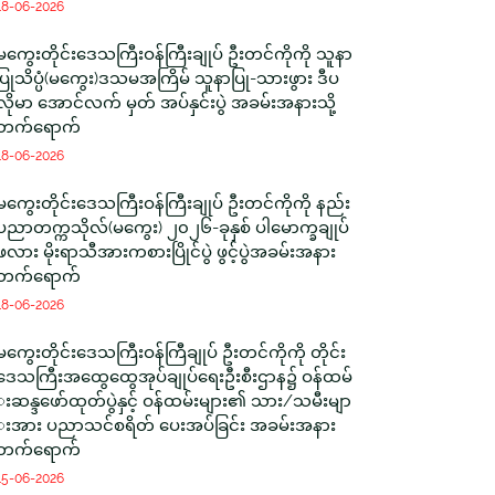
18-06-2026
မကွေးတိုင်းဒေသကြီးဝန်ကြီးချုပ် ဦးတင်ကိုကို သူနာ
ပြုသိပ္ပံ(မကွေး)ဒသမအကြိမ် သူနာပြု-သားဖွား ဒီပ
လိုမာ အောင်လက် မှတ် အပ်နှင်းပွဲ အခမ်းအနားသို့
တက်ရောက်
18-06-2026
မကွေးတိုင်းဒေသကြီးဝန်ကြီးချုပ် ဦးတင်ကိုကို နည်း
ပညာတက္ကသိုလ်(မကွေး) ၂၀၂၆-ခုနှစ် ပါမောက္ခချုပ်
ဖလား မိုးရာသီအားကစားပြိုင်ပွဲ ဖွင့်ပွဲအခမ်းအနား
တက်ရောက်
18-06-2026
မကွေးတိုင်းဒေသကြီးဝန်ကြီချုပ် ဦးတင်ကိုကို တိုင်း
ဒေသကြီးအထွေထွေအုပ်ချုပ်ရေးဦးစီးဌာန၌ ဝန်ထမ်
းဆန္ဒဖော်ထုတ်ပွဲနှင့် ဝန်ထမ်းများ၏ သား/သမီးမျာ
းအား ပညာသင်စရိတ် ပေးအပ်ခြင်း အခမ်းအနား
တက်ရောက်
15-06-2026