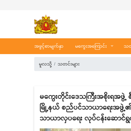
အဖွင့်စာမျက်နှာ
မကွေးအကြောင်း
သတင
မူလသို့
သတင်းများ
မကွေးတိုင်းဒေသကြီးအစိုးရအဖွဲ့ စီ
မြို့နယ် စည်ပင်သာယာရေးအဖွဲ့၏ မြိ
သာယာလှပရေး လုပ်ငန်းဆောင်ရွက်ထ