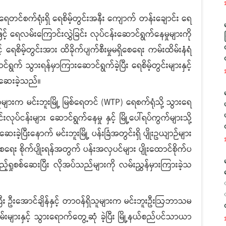
ေတင်စက်ရုံးရှိ ရေစိမ့်တွင်းအနီး ကျောက် တန်းချောင်း ရေ
းဖြင့် ရေလမ်းကြောင်းလွှဲခြင်း လုပ်ငန်းဆောင်ရွက်နေမှုများကို
ရေစိမ့်တွင်းအား ထိခိုက်ပျက်စီးမှုမရှိစေရေး ကမ်းထိမ်းနံရံ
ရွက် သွားရန်မှာကြားဆောင်ရွက်ခဲ့ပြီး ရေစိမ့်တွင်းများနှင့်
်ဆေးခဲ့သည်။
ူများက မင်းဘူးမြို့ မြစ်ရေတင် (WTP) ရေစက်ရုံသို့ သွားရေ
်ငန်းများ ဆောင်ရွက်နေမှု နှင့် မြို့ပေါ်ရပ်ကွက်များသို့
ခဲ့ပြီးနောက် မင်းဘူးမြို့ ပန်းခြံအတွင်းရှိ ပျိုးဥယျာဉ်များ
ရေး စိုက်ပျိုးရန်အတွက် ပန်းအလှပင်များ ပျိုးထောင်စိုက်ပ
်ရှုစစ်ဆေးပြီး လိုအပ်သည်များကို လမ်းညွှန်မှားကြားခဲ့သ
ကြီး ဦးအောင်ချိန်နှင့် တာဝန်ရှိသူများက မင်းဘူးဦးဩဘာသမ
းများနှင့် သွားရောက်တွေ့ဆုံ ခဲ့ပြီး မြို့နယ်စည်ပင်သာယာ