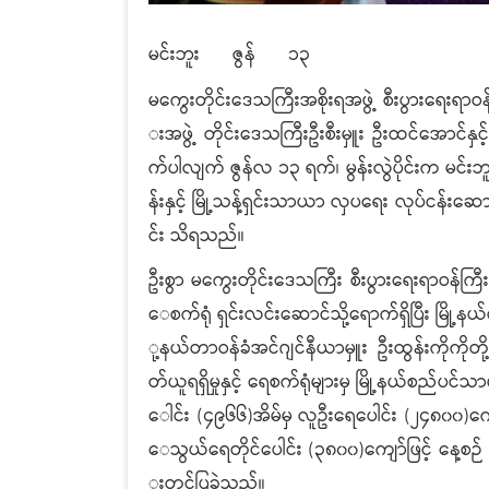
မင်းဘူး ဇွန် ၁၃
မကွေးတိုင်းဒေသကြီးအစိုးရအဖွဲ့ စီးပွားရေးရ
းအဖွဲ့ တိုင်းဒေသကြီးဦးစီးမှူး ဦးထင်အောင်နှ
က်ပါလျက် ဇွန်လ ၁၃ ရက်၊ မွန်းလွဲပိုင်းက မင်
န်းနှင့် မြို့သန့်ရှင်းသာယာ လှပရေး လုပ်ငန်းဆ
င်း သိရသည်။
ဦးစွာ မကွေးတိုင်းဒေသကြီး စီးပွားရေးရာဝန်ကြီး
ေစက်ရုံ ရှင်းလင်းဆောင်သို့ရောက်ရှိပြီး မြို့နယ
ု့နယ်တာဝန်ခံအင်ဂျင်နီယာမှူး ဦးထွန်းကိုကိုတို
တ်ယူရရှိမှုနှင့် ရေစက်ရုံများမှ မြို့နယ်စည်ပင်
ေါင်း (၄၉၆၆)အိမ်မှ လူဦးရေပေါင်း (၂၄၈၀၀)ကျ
ေသွယ်ရေတိုင်ပေါင်း (၃၈၀၀)ကျော်ဖြင့် နေ့စဉ်
းတင်ပြခဲ့သည်။