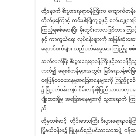
ထို့နောက် စီးပွားရေးရာဝန်ကြီးက ကျောက်တန်းရ
တိုက်မှုကြောင့် ကမ်းပါးပြိုကျမှုနှင့် စက်ယန္တရာ
ကြည့်ရှုစစ်ဆေးပြီး မိုးတွင်းကာလဖြစ်တာကြောင့် 
နှင့် ကာကွယ်ရေး လုပ်ငန်းများကို အမြန်ဆုံးဆောင်
ရေတင်စက်များ လည်ပတ်နေမှုအား ကြည့်ရှု စစ
ဆက်လက်ပြီး စီးပွားရေးရာဝန်ကြီးနှင့်တာဝန်ရှိသ
ာက်၍ ရေစစ်ကန်များအတွင်း မြစ်ရေသန့်စင်ခြင်းလုပ
ရေဖြန့်ဝေပေးနေမှုအခြေအနေများကို ကြည့်ရှုစစ်ဆေး
၌ မြို့ပတ်ဝန်းကျင် စိမ်းလန်းစိုပြည်သာယာလှပစေ
ျိုးထားရှိမှု အခြေအနေများကို သွားရောက် ကြည့
ည်။
ထိုမှတစ်ဆင့် တိုင်းဒေသကြီး စီးပွားရေးရာဝန်
ြို့နယ်ခန်းမ၌ မြို့နယ်စည်ပင်သာယာအဖွဲ့ ဝန်ထမ်