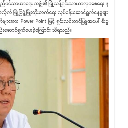
့နယ်စည်ပင်သာယာရေး အဖွဲ့၏ မြို့သန့်ရှင်းသာယာလှပစေရေး န
ိုက် မြို့ပြဖွံ့ဖြိုးတိုးတက်ရေး လုပ်ငန်းဆောင်ရွက်နေမှုမျာ
်များအား Power Point ဖြင့် ရှင်းလင်းတင်ပြမှုအပေါ် စီးပွ
ည်းဆောင်ရွက်ပေးခဲ့ကြောင်း သိရသည်။