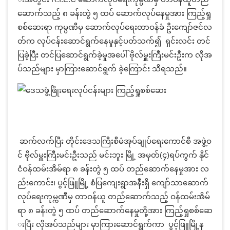
ဆောက်သည့် ၈ ခန်းတွဲ ၅ ထပ် ဆောက်လုပ်နေမှုအား ကြည့်ရှု
စစ်ဆေးရာ ကုမ္ပဏီမှ ဆောက်လုပ်ရေးတာဝန်ခံ ဦးကျော်ဇင်လ
တ်က လုပ်ငန်းဆောင်ရွက်နေမှုနှင့်ပတ်သက်၍ ရှင်းလင်း တင်
ပြခဲ့ပြီး တင်ပြဆောင်ရွက်ခဲ့မှုအပေါ် ဗိုလ်မှူးကြီးမင်းဦးက လိုအ
ပ်သည်များ မှာကြားဆောင်ရွက် ခဲ့ကြောင်း သိရသည်။
ဆက်လက်ပြီး တိုင်းဒေသကြီးစီမံအုပ်ချုပ်ရေးကောင်စီ အဖွဲ့ဝ
င် ဗိုလ်မှူးကြီးမင်းဦးသည် မင်းဘူး မြို့ အမှတ်(၄)ရပ်ကွက် နိုင်
ငံဝန်ထမ်းအိမ်ရာ ၈ ခန်းတွဲ ၅ ထပ် တည်ဆောက်နေမှုအား လ
ည်းကောင်း၊ ပွင့်ဖြူမြို့ စံပြကျေးရွာအနီးရှိ ကျော်သာဆောက်
လုပ်ရေးကုမ္ကဏီမှ တာဝန်ယူ တည်ဆောက်သည့် ဝန်ထမ်းအိမ်
ရာ ၈ ခန်းတွဲ ၅ ထပ် တည်ဆောက်နေမှုတို့အား ကြည့်ရှုစစ်ဆေ
းပြီး လိုအပ်သည်များ မှာကြားဆောင်ရွက်ကာ ပွင့်ဖြူမြို့န