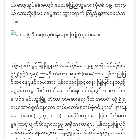
ယ် ထွေ/အုပ်ခန်းမတွင် ဒေသခံပြည်သူများ ကိုဗစ်-၁၉ ကာကွ
ယ် ဆေးထိုးနှံပေးနေမှုအား သွားရောက် ကြည့်ရှုအားပေးခဲ့သ
ည်။
ထို့နောက် ပွင့်ဖြူမြို့နယ် လယ်ကိုင်းကျေးရွာအနီး မိုင်တိုင်(၁
၇/၂)နှင့်(၁၇/၃)ကြားရှိ တံတား အမှတ်(၁/၁၈)အား ပြန်လည်ပြ
င်ဆင်နေမှုနှင့်လမ်းအား ပြန်လည်ဖြောင့်တန်း ပြုပြင်နေသည့်
ရွှေမန်း ကုမ္ပဏီ၏ တည်ဆောက်ရေးလုပ်ငန်းခွင်အားလည်းက
ောင်း၊ မင်းဘူးမြို့ တံတားစစ်ဆေးရေး ဂိတ် အတွင်း လုံခြုံရ
ေးဆောင်ရွက်နေသော တပ်မတော်/ရဲတပ်ဖွဲဝင်များ၏ နားနေ
ဆောင်အား (၂၇-၄-၂၀၂၁) ညနေပိုင်းတွင် လေပြင်းတိုက်ခတ်
မှုကြောင့် ပျက်စီးသွားသည့် အမိုးအကာများ ပြန်လည်ပြုပြင်
တပ်ဆင်နိုင်ရေးအတွက် ကြည့်ရှုခဲ့ပြီး လိုအပ်သည်များ လမ်း