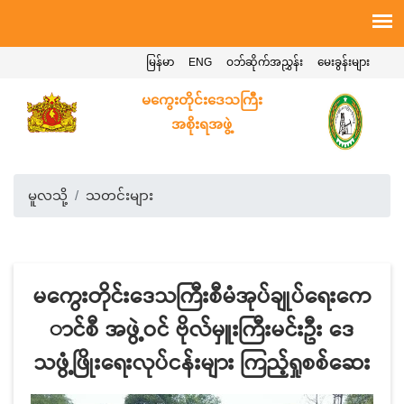
မြန်မာ
ENG
ဝဘ်ဆိုက်အညွှန်း
မေးခွန်းများ
မကွေးတိုင်းဒေသကြီး
အစိုးရအဖွဲ့
မူလသို့
သတင်းများ
မကွေးတိုင်းဒေသကြီးစီမံအုပ်ချုပ်ရေးကေ
ာင်စီ အဖွဲ့ဝင် ဗိုလ်မှူးကြီးမင်းဦး ဒေ
သဖွံ့ဖြိုးရေးလုပ်ငန်းများ ကြည့်ရှုစစ်ဆေး