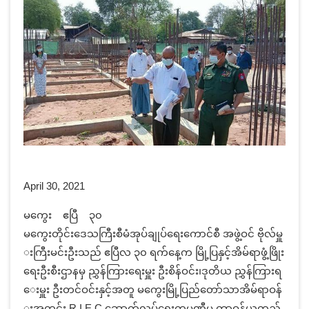
April 30, 2021
မကွေး ဧပြီ ၃၀
မကွေးတိုင်းဒေသကြီးစီမံအုပ်ချုပ်ရေးကောင်စီ အဖွဲ့ဝင် ဗိုလ်မှူ
းကြီးမင်းဦးသည် ဧပြီလ ၃၀ ရက်နေ့က မြို့ပြနှင့်အိမ်ရာဖွံ့ဖြိုး
ရေးဦးစီးဌာနမှ ညွှန်ကြားရေးမှူး ဦးစိန်ဝင်း၊ဒုတိယ ညွှန်ကြားရ
ေးမှူး ဦးတင်ဝင်းနှင့်အတူ မကွေးမြို့ပြည်တော်သာအိမ်ရာဝန်
းအတွင်း R.I.E.C ဆောက်လုပ်ရေးကုမ္ပဏီမှ တာဝန်ယူတည်