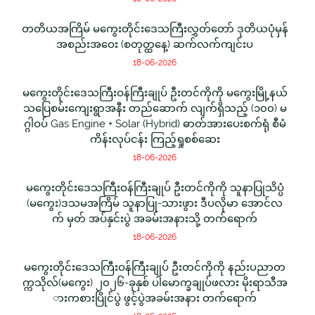
တတိယအကြိမ် မကွေးတိုင်းဒေသကြီးလွှတ်တော် ဒုတိယပုံမှန်
အစည်းအဝေး (စတုတ္ထနေ့) ဆက်လက်ကျင်းပ
18-06-2026
မကွေးတိုင်းဒေသကြီးဝန်ကြီးချုပ် ဦးတင်ကိုကို မကွေးမြို့နယ်
သပြေစမ်းကျေးရွာအနီး တည်ဆောက် လျက်ရှိသည့် (၁၀၀) မ
ဂ္ဂါဝပ် Gas Engine + Solar (Hybrid) ဓာတ်အားပေးစက်ရုံ စီမံ
ကိန်းလုပ်ငန်း ကြည့်ရှုစစ်ဆေး
18-06-2026
မကွေးတိုင်းဒေသကြီးဝန်ကြီးချုပ် ဦးတင်ကိုကို သူနာပြုသိပ္ပံ
(မကွေး)ဒသမအကြိမ် သူနာပြု-သားဖွား ဒီပလိုမာ အောင်လ
က် မှတ် အပ်နှင်းပွဲ အခမ်းအနားသို့ တက်ရောက်
18-06-2026
မကွေးတိုင်းဒေသကြီးဝန်ကြီးချုပ် ဦးတင်ကိုကို နည်းပညာတ
က္ကသိုလ်(မကွေး) ၂၀၂၆-ခုနှစ် ပါမောက္ခချုပ်ဖလား မိုးရာသီအ
ားကစားပြိုင်ပွဲ ဖွင့်ပွဲအခမ်းအနား တက်ရောက်