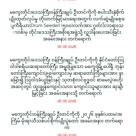
မကွေးတိုင်းဒေသကြီးဝန်ကြီးချုပ် ဦးတင်ကိုကို စပါးသီးနှံစိုက်
ပျိုးထုတ်လုပ်မှု တိုးတက်မြင့်မားရေးအတွက် လက်ဆွဲမျိုးစေ့ခ
ျကိရိယာ(Drum Seeder) (၅၀၀)လက်အား ဂွတ်(ဒ်)ဘရားသ
ား(စ်)မှ တိုင်းဒေသကြီးအစိုးရအဖွဲ့သို့ လှူဒါန်းပေးအပ်ခြင်း
အခမ်းအနား တက်ရောက်
18-06-2026
မကွေးတိုင်းဒေသကြီး ဝန်ကြီးချုပ် ဦးတင်ကိုကို နိုင်ငံတော်သြ
ဝါဒါစရိယဆရာတော်ကြီး အမှူးပြုသော မကွေးမြို့ပေါ်ရှိ ဘုန်း
တော်ကြီးကျောင်း(၉၉)ကျောင်းမှ ဆရာတော်ကြီးများအား ဖူး
မြော်၍ ဩဝါဒခံယူခြင်းနှင့် သုတစုံလင်ဗုဒ္ဓဝင် စာမေးပွဲ(ဗဟို)
အဆင့်တွင် ထူးချွန်ကျောင်းသား၊ ကျောင်းသူများအား ဆုချီး
မြှင့်ခြင်း အခမ်းအနားသို့ တက်ရောက်
18-06-2026
မကွေးတိုင်းဝန်ကြီးချုပ် ဦးတင်ကိုကို ၂၀၂၆ ခုနှစ်(ပထမ)အ
ကြိမ် မိုးရာသီသစ်ပင်စိုက်ပျိုးပွဲတော် အခမ်းအနား တက်ရော
က်
18-06-2026