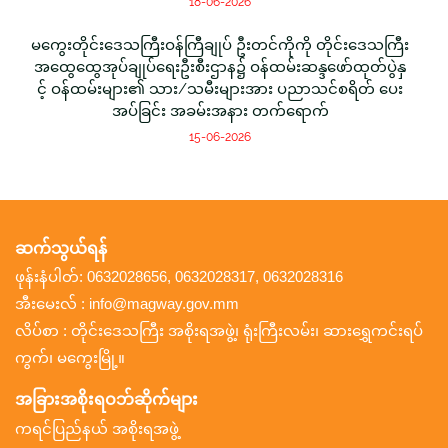
18-06-2026
မကွေးတိုင်းဒေသကြီးဝန်ကြီချုပ် ဦးတင်ကိုကို တိုင်းဒေသကြီး
အထွေထွေအုပ်ချုပ်ရေးဦးစီးဌာန၌ ဝန်ထမ်းဆန္ဒဖော်ထုတ်ပွဲနှ
င့် ဝန်ထမ်းများ၏ သား/သမီးများအား ပညာသင်စရိတ် ပေး
အပ်ခြင်း အခမ်းအနား တက်ရောက်
15-06-2026
ဆက်သွယ်ရန်
ဖုန်းနံပါတ်: 0632028656, 0632028317, 0632028316
အီးမေးလ် : info@magway.gov.mm
လိပ်စာ : တိုင်းဒေသကြီး အစိုးရအဖွဲ့၊ ရုံးကြီးလမ်း၊ ဆားရွှေကင်းရပ်
ကွက်၊ မကွေးမြို့။
အခြားအစိုးရဝဘ်ဆိုက်များ
ကရင်ပြည်နယ် အစိုးရအဖွဲ့