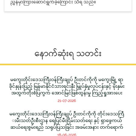
ညွှန်မှာကြားဆောင်ရွက်ခဲ့ကြောင်း သိရ သည်။
နောက်ဆုံးရ သတင်း
မကွေးတိုင်းဒေသကြီးဝန်ကြီးချုပ် ဦးတင်ကိုကို မကွေးမြို့ ရာ
ခိုင်နှုန်းပြည့် မြန်မာနိုင်ငံသားရင်းနှီး မြှုပ်နှံမှုလုပ်ငန်းနှင့် မိုးနှမ်း
အထွက်တိုးစံပြကွက် အောင်မြင်ဖြစ်ထွန်းမှု ကြည့်ရှုအားပေး
21-07-2026
မကွေးတိုင်းဒေသကြီးဝန်ကြီးချုပ် ဦးတင်ကိုကို တိုင်းဒေသကြီ
းမီးသတ်ဦးစီးဌာန ရေပြင်မီးငြိမ်းသတ်ရေး နှင့် ရှာဖွေကယ်
ဆယ်ရေးစွမ်းရည် သရုပ်ပြသခြင်း အခမ်းအနား တက်ရောက်
18-06-2026