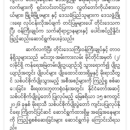
လက်များကို ရှင်းလင်းတင်ပြကာ လွှတ်တော်ကိုယ်စားလှ
ယ်များ၊ မြို့မိမြို့ဖများ နှင့် ဒေသခံပြည်သူများက ဒေသဖွံ့ဖြို
းရေး လုပ်ငန်းလိုအပ်ချက် တင်ပြမှုများပေါ် တိုင်းဒေသက
ြီး ဝန်ကြီးချုပ်က သက်ဆိုရာဌာနများနှင့် ပေါင်းစပ်ညှိနှိုင်း
ဖြည့်ဆည်းဆောင်ရွက်ပေးခဲ့သည်။
ဆက်လက်ပြီး တိုင်းဒေသကြီးဝန်ကြီးချုပ်နှင့် တာဝ
န်ရှိသူများသည် မင်းဘူး-အမ်းကားလမ်း မိုင်တိုင်အမှတ် (၂/
ဝ)မိုင်ရှိ ကန်ရေအမြဲတမ်းပျိုးဥယျာဉ်သို့ သွားရောက်၍ ပျိုးဥ
ယျာဉ်အတွင်း ပျိုးပင်များ ပျိုးထောင်ထားရှိမှုနှင့် မိုးရာသီတွ
င် သစ်ပင်စိုက်ပျိုးသွားမည့် အစီအစဉ်များကို ကြည့်ရှု စစ်ဆ
ေးခြင်း၊ မီးရထားဘူတာရုံဝန်းအတွင်း နိုင်ငံတော်အဆင့်
သစ်ပင်စိုက်ပျိုးပွဲတော် ပြုလုပ်မည့် မြေဧရိယာ ၁၅ ဧကတွင်
၂၀၂၆ ခုနှစ် မိုးရာသီ သစ်ပင်စိုက်ပျိုးပွဲတော် ကျင်းပပြုလုပ်နို
င်ရေး ကြိုတင်ပြင်ဆင် ဆောင်ရွက်ထားရှိမှု အခြေအနေများ
ကို ကြည့်ရှုစစ်ဆေးခြင်းများ ဆောင်ရွက်ခဲ့ ကြောင်းသိရသ
ည်။