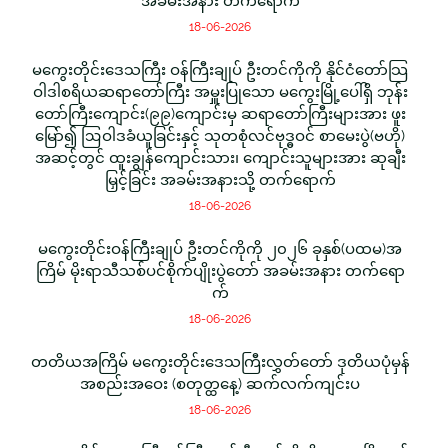
အခမ်းအနား တက်ရောက်
18-06-2026
မကွေးတိုင်းဒေသကြီး ဝန်ကြီးချုပ် ဦးတင်ကိုကို နိုင်ငံတော်သြ
ဝါဒါစရိယဆရာတော်ကြီး အမှူးပြုသော မကွေးမြို့ပေါ်ရှိ ဘုန်း
တော်ကြီးကျောင်း(၉၉)ကျောင်းမှ ဆရာတော်ကြီးများအား ဖူး
မြော်၍ ဩဝါဒခံယူခြင်းနှင့် သုတစုံလင်ဗုဒ္ဓဝင် စာမေးပွဲ(ဗဟို)
အဆင့်တွင် ထူးချွန်ကျောင်းသား၊ ကျောင်းသူများအား ဆုချီး
မြှင့်ခြင်း အခမ်းအနားသို့ တက်ရောက်
18-06-2026
မကွေးတိုင်းဝန်ကြီးချုပ် ဦးတင်ကိုကို ၂၀၂၆ ခုနှစ်(ပထမ)အ
ကြိမ် မိုးရာသီသစ်ပင်စိုက်ပျိုးပွဲတော် အခမ်းအနား တက်ရော
က်
18-06-2026
တတိယအကြိမ် မကွေးတိုင်းဒေသကြီးလွှတ်တော် ဒုတိယပုံမှန်
အစည်းအဝေး (စတုတ္ထနေ့) ဆက်လက်ကျင်းပ
18-06-2026