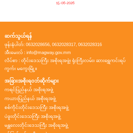
15-06-2026
ဆက်သွယ်ရန်
ဖုန်းနံပါတ်: 0632028656, 0632028317, 0632028316
အီးမေးလ် : info@magway.gov.mm
လိပ်စာ : တိုင်းဒေသကြီး အစိုးရအဖွဲ့၊ ရုံးကြီးလမ်း၊ ဆားရွှေကင်းရပ်
ကွက်၊ မကွေးမြို့။
အခြားအစိုးရဝဘ်ဆိုက်များ
ကရင်ပြည်နယ် အစိုးရအဖွဲ့
ကယားပြည်နယ် အစိုးရအဖွဲ့
စစ်ကိုင်းတိုင်းဒေသကြီး အစိုးရအဖွဲ့
ပဲခူးတိုင်းဒေသကြီး အစိုးရအဖွဲ့
မန္တလေးတိုင်းဒေသကြီး အစိုးရအဖွဲ့