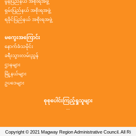
မွန်ပြည်နယ် အစိုးရအဖွဲ့
ရှမ်းပြည်နယ် အစိုးရအဖွဲ့
ရခိုင်ပြည်နယ် အစိုးရအဖွဲ့
မကွေးအကြောင်း
နောက်ခံသမိုင်း
ခရီးသွားလမ်းညွှန်
ဌာနများ
မြို့နယ်များ
ဥပဒေများ
စုစုပေါင်းကြည့်ရှုသူများ
...
Copyright © 2021 Magway Region Administrative Council. All Ri