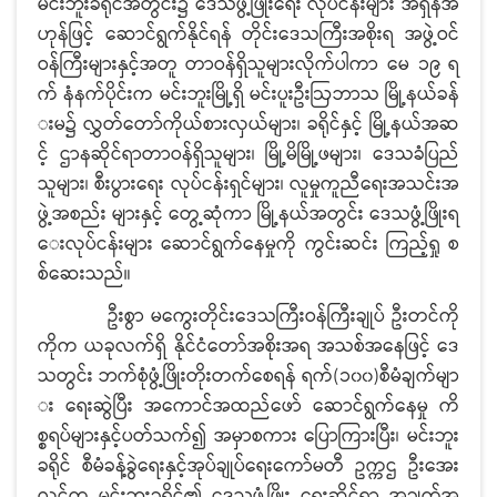
မင်းဘူးခရိုင်အတွင်း၌ ဒေသဖွံ့ဖြိုးရေး လုပ်ငန်းများ အရှိန်အ
ဟုန်ဖြင့် ဆောင်ရွက်နိုင်ရန် တိုင်းဒေသကြီးအစိုးရ အဖွဲ့ဝင်
ဝန်ကြီးများနှင့်အတူ တာဝန်ရှိသူများလိုက်ပါကာ မေ ၁၉ ရ
က် နံနက်ပိုင်းက မင်းဘူးမြို့ရှိ မင်းပူးဦးဩဘာသ မြို့နယ်ခန်
းမ၌ လွှတ်တော်ကိုယ်စားလှယ်များ၊ ခရိုင်နှင့် မြို့နယ်အဆ
င့် ဌာနဆိုင်ရာတာဝန်ရှိသူများ၊ မြို့မိမြို့ဖများ၊ ဒေသခံပြည်
သူများ၊ စီးပွားရေး လုပ်ငန်းရှင်များ၊ လူမှုကူညီရေးအသင်းအ
ဖွဲ့အစည်း များနှင့် တွေ့ဆုံကာ မြို့နယ်အတွင်း ဒေသဖွံ့ဖြိုးရ
ေးလုပ်ငန်းများ ဆောင်ရွက်နေမှုကို ကွင်းဆင်း ကြည့်ရှု စ
စ်ဆေးသည်။
ဦးစွာ မကွေးတိုင်းဒေသကြီးဝန်ကြီးချုပ် ဦးတင်ကို
ကိုက ယခုလက်ရှိ နိုင်ငံတော်အစိုးအရ အသစ်အနေဖြင့် ဒေ
သတွင်း ဘက်စုံဖွံ့ဖြိုးတိုးတက်စေရန် ရက်(၁၀၀)စီမံချက်မျာ
း ရေးဆွဲပြီး အကောင်အထည်ဖော် ဆောင်ရွက်နေမှု ကိ
စ္စရပ်များနှင့်ပတ်သက်၍ အမှာစကား ပြောကြားပြီး၊ မင်းဘူး
ခရိုင် စီမံခန့်ခွဲရေးနှင့်အုပ်ချုပ်ရေးကော်မတီ ဥက္ကဌ ဦးအေး
လွင်က မင်းဘူးခရိုင်၏ ဒေသဖွံ့ဖြိုး ရေးဆိုင်ရာ အချက်အ