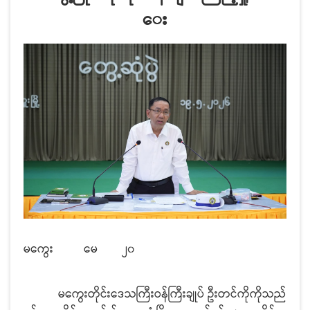
ေး
မကွေး
မေ
၂၀
မကွေးတိုင်းဒေသကြီးဝန်ကြီးချုပ် ဦးတင်ကိုကိုသည်