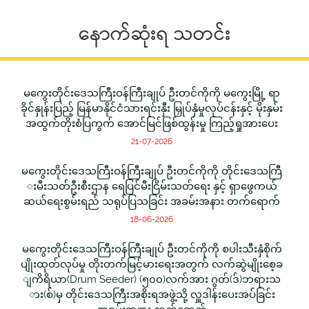
နောက်ဆုံးရ သတင်း
မကွေးတိုင်းဒေသကြီးဝန်ကြီးချုပ် ဦးတင်ကိုကို မကွေးမြို့ ရာ
ခိုင်နှုန်းပြည့် မြန်မာနိုင်ငံသားရင်းနှီး မြှုပ်နှံမှုလုပ်ငန်းနှင့် မိုးနှမ်း
အထွက်တိုးစံပြကွက် အောင်မြင်ဖြစ်ထွန်းမှု ကြည့်ရှုအားပေး
21-07-2026
မကွေးတိုင်းဒေသကြီးဝန်ကြီးချုပ် ဦးတင်ကိုကို တိုင်းဒေသကြီ
းမီးသတ်ဦးစီးဌာန ရေပြင်မီးငြိမ်းသတ်ရေး နှင့် ရှာဖွေကယ်
ဆယ်ရေးစွမ်းရည် သရုပ်ပြသခြင်း အခမ်းအနား တက်ရောက်
18-06-2026
မကွေးတိုင်းဒေသကြီးဝန်ကြီးချုပ် ဦးတင်ကိုကို စပါးသီးနှံစိုက်
ပျိုးထုတ်လုပ်မှု တိုးတက်မြင့်မားရေးအတွက် လက်ဆွဲမျိုးစေ့ခ
ျကိရိယာ(Drum Seeder) (၅၀၀)လက်အား ဂွတ်(ဒ်)ဘရားသ
ား(စ်)မှ တိုင်းဒေသကြီးအစိုးရအဖွဲ့သို့ လှူဒါန်းပေးအပ်ခြင်း