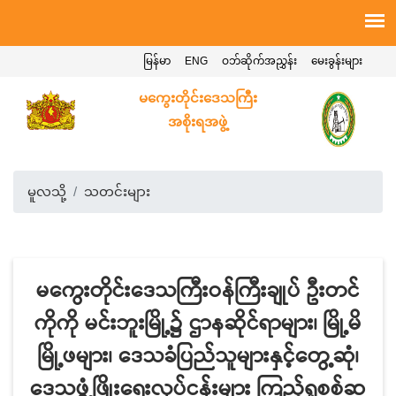
မြန်မာ
ENG
ဝဘ်ဆိုက်အညွှန်း
မေးခွန်းများ
မကွေးတိုင်းဒေသကြီး
အစိုးရအဖွဲ့
မူလသို့
သတင်းများ
မကွေးတိုင်းဒေသကြီးဝန်ကြီးချုပ် ဦးတင်
ကိုကို မင်းဘူးမြို့၌ ဌာနဆိုင်ရာများ၊ မြို့မိ
မြို့ဖများ၊ ဒေသခံပြည်သူများနှင့်တွေ့ဆုံ၊
ဒေသဖွံ့ဖြိုးရေးလုပ်ငန်းများ ကြည့်ရှုစစ်ဆ