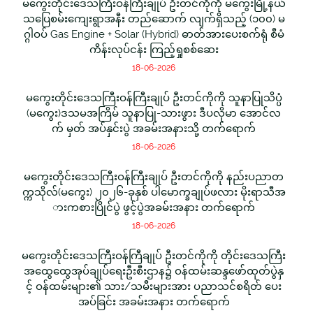
မကွေးတိုင်းဒေသကြီးဝန်ကြီးချုပ် ဦးတင်ကိုကို မကွေးမြို့နယ်
သပြေစမ်းကျေးရွာအနီး တည်ဆောက် လျက်ရှိသည့် (၁၀၀) မ
ဂ္ဂါဝပ် Gas Engine + Solar (Hybrid) ဓာတ်အားပေးစက်ရုံ စီမံ
ကိန်းလုပ်ငန်း ကြည့်ရှုစစ်ဆေး
18-06-2026
မကွေးတိုင်းဒေသကြီးဝန်ကြီးချုပ် ဦးတင်ကိုကို သူနာပြုသိပ္ပံ
(မကွေး)ဒသမအကြိမ် သူနာပြု-သားဖွား ဒီပလိုမာ အောင်လ
က် မှတ် အပ်နှင်းပွဲ အခမ်းအနားသို့ တက်ရောက်
18-06-2026
မကွေးတိုင်းဒေသကြီးဝန်ကြီးချုပ် ဦးတင်ကိုကို နည်းပညာတ
က္ကသိုလ်(မကွေး) ၂၀၂၆-ခုနှစ် ပါမောက္ခချုပ်ဖလား မိုးရာသီအ
ားကစားပြိုင်ပွဲ ဖွင့်ပွဲအခမ်းအနား တက်ရောက်
18-06-2026
မကွေးတိုင်းဒေသကြီးဝန်ကြီချုပ် ဦးတင်ကိုကို တိုင်းဒေသကြီး
အထွေထွေအုပ်ချုပ်ရေးဦးစီးဌာန၌ ဝန်ထမ်းဆန္ဒဖော်ထုတ်ပွဲနှ
င့် ဝန်ထမ်းများ၏ သား/သမီးများအား ပညာသင်စရိတ် ပေး
အပ်ခြင်း အခမ်းအနား တက်ရောက်