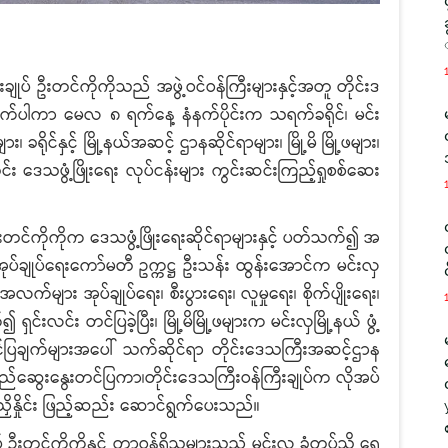
် ဦးတင်ကိုကိုသည် အဖွဲ့ဝင်ဝန်ကြီးများနှင့်အတူ တိုင်းဒ
က်ပါကာ မေလ ၈ ရက်နေ့ နံနက်ပိုင်းက သရက်ခရိုင်၊ မင်း
ခရိုင်နှင့် မြို့နယ်အဆင့် ဌာနဆိုင်ရာများ၊ မြို့မိ မြို့ဖများ၊
်း ဒေသဖွံ့ဖြိုးရေး လုပ်ငန်းများ ကွင်းဆင်းကြည့်ရှုစစ်ဆေး
်ကိုကိုက ဒေသဖွံ့ဖြိုးရေးဆိုင်ရာများနှင့် ပတ်သက်၍ အ
င့် အုပ်ချုပ်ရေးကော်မတီ ဥက္ကဋ္ဌ ဦးသန်း ထွန်းအောင်က မင်းလှ
အလက်များ အုပ်ချုပ်ရေး၊ စီးပွားရေး၊ လူမှုရေး၊ စိုက်ပျိုးရေး၊
်းလင်း တင်ပြခဲ့ပြီး၊ မြို့မိမြို့ဖများက မင်းလှမြို့နယ် ဖွံ့
်ပြချက်များအပေါ် သက်ဆိုင်ရာ တိုင်းဒေသကြီးအဆင့်ဌာန
်ဆွေးနွေးတင်ပြကာ၊တိုင်းဒေသကြီးဝန်ကြီးချုပ်က လိုအပ်
ညှိနှိုင်း ဖြည့်ဆည်း ဆောင်ရွက်ပေးသည်။
်ကိုကိုနှင့် တာဝန်ရှိသူများသည် မင်းလှ ခံတပ်သို့ ရေ