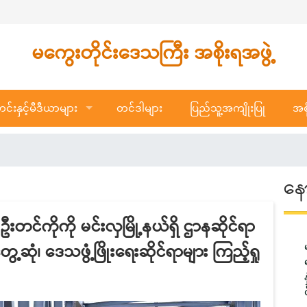
မကွေးတိုင်းဒေသကြီး အစိုးရအဖွဲ့
်းနှင့်မီဒီယာများ
တင်ဒါများ
ပြည်သူ့အကျိုးပြု
အစိ
နေ
ဦးတင်ကိုကို မင်းလှမြို့နယ်ရှိ ဌာနဆိုင်ရာ
့ဆုံ၊ ဒေသဖွံ့ဖြိုးရေးဆိုင်ရာများ ကြည့်ရှု