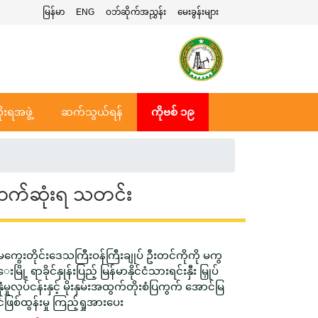
မြန်မာ
ENG
ဝဘ်ဆိုက်အညွှန်း
မေးခွန်းများ
ုးရအဖွဲ့
ဆက်သွယ်ရန်
ကိုဗစ် ၁၉
ာက်ဆုံးရ သတင်း
မကွေးတိုင်းဒေသကြီးဝန်ကြီးချုပ် ဦးတင်ကိုကို မကွ
ေးမြို့ ရာခိုင်နှုန်းပြည့် မြန်မာနိုင်ငံသားရင်းနှီး မြှုပ်
နှံမှုလုပ်ငန်းနှင့် မိုးနှမ်းအထွက်တိုးစံပြကွက် အောင်မြ
င်ဖြစ်ထွန်းမှု ကြည့်ရှုအားပေး