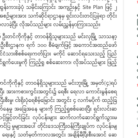
်းကားခဲ့ပုံ သမိုင်းကြောင်း အကျဉ်းနှင့် Site Plan ဖြင့် ၂
ဉ်များအား သက်ဆိုင်ရာဌာနမှ ရှင်းလင်းတင်ပြခဲ့ရာ တိုင်း
့လာခဲ့ပြီး လိုအပ်သည်များ လမ်းညွှန်မှာကြားသည်။
ကိုကိုနှင့် တာဝန်ရှိသူများသည် မင်းလှမြို့ သာသနာ့
င်အားဦးစီးဌာနက ရက် ၁၀၀ စီမံချက်ဖြင့် အကောင်အထည်ဖော်
င်ငံသားစိစစ်ရေးကတ်ပြား မကိုင် ဆောင်ရသေးသည့် ပြည်
်ရွက်ပေးမှုကို ကြည့်ရှု စစ်ဆေးကာ၊ လိုအပ်သည်များ ဖြည့်
ုကိုနှင့် တာဝန်ရှိသူများသည် မင်းဘူးမြို့ အမှတ်(၄)ရပ်
်ရှိပြီး အားကစားကွင်းအတွင်း၌ ရေစီး ရေလာ ကောင်းမွန်စေရ
ြီးစီးမှု၊ ငါးရိုးပုံရေစိမ့်မြောင်း အတွင်း ၄ လက်မပိုက် ထည့်ခြ
ရွက်နေမှု အခြေအနေ များကို ကြည့်ရှုစစ်ဆေးပြီး ရှင်းလင်းဆ
်မြှင့်တင်ခြင်း လုပ်ငန်းများ ဆက်လက်ဆောင်ရွက်သွားမ
်ပြ မှုများအပေါ် တိုင်းဒေသကြီးဝန်ကြီးချုပ်က လုပ်ငန်းမျ
ရေးနှင့် သတ်မှတ်ကာလအတွင်း အချိန်မီပြီးစီးအောင် ဆေ