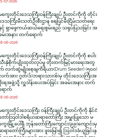
21-07-2026
မကွေးတိုင်းဒေသကြီးဝန်ကြီးချုပ် ဦးတင်ကိုကို တိုင်း
ဒေသကြီးမီးသတ်ဦးစီးဌာန ရေပြင်မီးငြိမ်းသတ်ရေး
နှင့် ရှာဖွေကယ်ဆယ်ရေးစွမ်းရည် သရုပ်ပြသခြင်း အ
ခမ်းအနား တက်ရောက်
18-06-2026
မကွေးတိုင်းဒေသကြီးဝန်ကြီးချုပ် ဦးတင်ကိုကို စပါး
သီးနှံစိုက်ပျိုးထုတ်လုပ်မှု တိုးတက်မြင့်မားရေးအတွ
က် လက်ဆွဲမျိုးစေ့ချကိရိယာ(Drum Seeder) (၅၀၀)
လက်အား ဂွတ်(ဒ်)ဘရားသား(စ်)မှ တိုင်းဒေသကြီးအ
စိုးရအဖွဲ့သို့ လှူဒါန်းပေးအပ်ခြင်း အခမ်းအနား တက်
ရောက်
18-06-2026
မကွေးတိုင်းဒေသကြီး ဝန်ကြီးချုပ် ဦးတင်ကိုကို နိုင်ငံ
တော်သြဝါဒါစရိယဆရာတော်ကြီး အမှူးပြုသော မ
ကွေးမြို့ပေါ်ရှိ ဘုန်းတော်ကြီးကျောင်း(၉၉)ကျောင်းမှ
ဆရာတော်ကြီးများအား ဖူးမြော်၍ ဩဝါဒခံယူခြင်းနှ