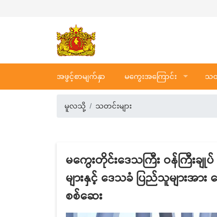
အဖွင့်စာမျက်နှာ
မကွေးအကြောင်း
သတင
မူလသို့
သတင်းများ
မကွေးတိုင်းဒေသကြီး ဝန်ကြီးချုပ် 
များနှင့် ဒေသခံ ပြည်သူများအား တွေ
စစ်ဆေး