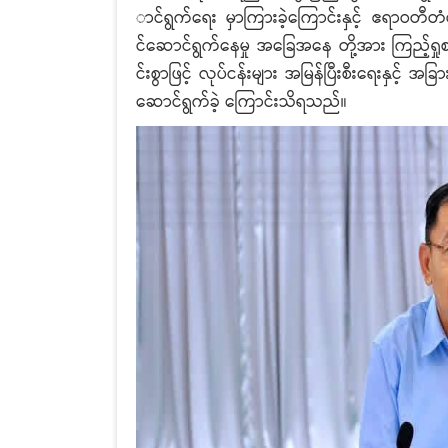
ာင်ရွက်ရေး မှာကြားခဲ့ကြောင်းနှင့် ဧရာဝတီ
င်ဆောင်ရွက်နေမှု အခြေအနေ တို့အား ကြည့်ရှု
င်းစွာဖြင့် လုပ်ငန်းများ အမြန်ပြီးစီးရေးနှင့်
ဆောင်ရွက်ခဲ့ ကြောင်းသိရသည်။