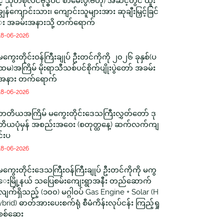
င့် သုတစုံလင်ဗုဒ္ဓဝင် စာမေးပွဲ(ဗဟို) အဆင့်တွင် ထူး
ချွန်ကျောင်းသား၊ ကျောင်းသူများအား ဆုချီးမြှင့်ခြင်
း အခမ်းအနားသို့ တက်ရောက်
18-06-2026
မကွေးတိုင်းဝန်ကြီးချုပ် ဦးတင်ကိုကို ၂၀၂၆ ခုနှစ်(ပ
ထမ)အကြိမ် မိုးရာသီသစ်ပင်စိုက်ပျိုးပွဲတော် အခမ်း
အနား တက်ရောက်
18-06-2026
တတိယအကြိမ် မကွေးတိုင်းဒေသကြီးလွှတ်တော် ဒု
တိယပုံမှန် အစည်းအဝေး (စတုတ္ထနေ့) ဆက်လက်ကျ
င်းပ
18-06-2026
မကွေးတိုင်းဒေသကြီးဝန်ကြီးချုပ် ဦးတင်ကိုကို မကွ
ေးမြို့နယ် သပြေစမ်းကျေးရွာအနီး တည်ဆောက်
လျက်ရှိသည့် (၁၀၀) မဂ္ဂါဝပ် Gas Engine + Solar (H
ybrid) ဓာတ်အားပေးစက်ရုံ စီမံကိန်းလုပ်ငန်း ကြည့်ရှု
စစ်ဆေး