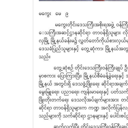
မကွေး
မေ ၉
မကွေးတိုင်းဒေသကြီးအစိုးရအဖွဲ့ ဝန်ကြီးချုပ
ေသကြီးအဆင့်ဌာနဆိုင်ရာ တာဝန်ရှိသူများ လို
လှမြို့ မြို့နယ်ခန်းမ၌ လွှတ်တော်ကိုယ်စားလှယ်များ၊ 
ဒေသခံပြည်သူများနှင့် တွေ့ဆုံကာ၊ မြို့နယ်အတွင
သည်။
တွေ့ဆုံစဉ် တိုင်းဒေသကြီးဝန်ကြီးချုပ် ဦးတင
မှာစကား ပြောကြားပြီး၊ မြို့နယ်စီမံခန့်ခွဲရေးနှ
မြို့နယ် အတွင်းရှိ ဒေသဖွံ့ဖြိုးရေး ဆိုင်ရာအချက်
မွေးမြူရေး၊ ပညာ‌ရေး၊ ကျန်းမာရေးနှင့် ပတ်သက်၍ ရှင
ဖြိုးတိုးတက်ရေး ဒေသလိုအပ်ချက်များအား တင
ဆိုင်ရာ တာဝန်ရှိသူများက ကဏ္ဍ အလိုက်ပြန်လည
သည်များကို သက်ဆိုင်ရာ ဌာနများနှင့် ပေါင်းစပ်
ဆက်လက်ပြီး တိုင်းဒေသကြီးဝန်ကြီးချုပ် ဦးတင