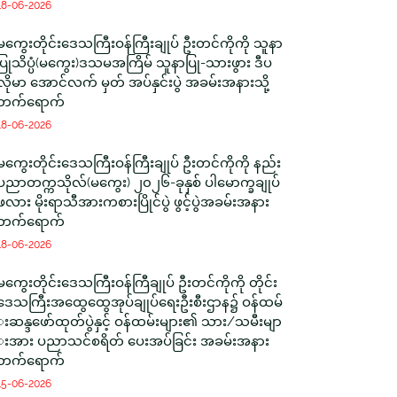
18-06-2026
မကွေးတိုင်းဒေသကြီးဝန်ကြီးချုပ် ဦးတင်ကိုကို သူနာ
ပြုသိပ္ပံ(မကွေး)ဒသမအကြိမ် သူနာပြု-သားဖွား ဒီပ
လိုမာ အောင်လက် မှတ် အပ်နှင်းပွဲ အခမ်းအနားသို့
တက်ရောက်
18-06-2026
မကွေးတိုင်းဒေသကြီးဝန်ကြီးချုပ် ဦးတင်ကိုကို နည်း
ပညာတက္ကသိုလ်(မကွေး) ၂၀၂၆-ခုနှစ် ပါမောက္ခချုပ်
ဖလား မိုးရာသီအားကစားပြိုင်ပွဲ ဖွင့်ပွဲအခမ်းအနား
တက်ရောက်
18-06-2026
မကွေးတိုင်းဒေသကြီးဝန်ကြီချုပ် ဦးတင်ကိုကို တိုင်း
ဒေသကြီးအထွေထွေအုပ်ချုပ်ရေးဦးစီးဌာန၌ ဝန်ထမ်
းဆန္ဒဖော်ထုတ်ပွဲနှင့် ဝန်ထမ်းများ၏ သား/သမီးမျာ
းအား ပညာသင်စရိတ် ပေးအပ်ခြင်း အခမ်းအနား
တက်ရောက်
15-06-2026