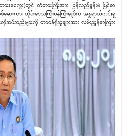
တံတား(မကွေး)တွင် တံတားကြီးအား ပြန်လည်မွန်းမံ ပြင်ဆ
စစ်ဆေးကာ၊ တိုင်းဒေသကြီးဝန်ကြီးချုပ်က အန္တရာယ်ကင်းရှ
 အခြားလိုအပ်သည်များကို တာဝန်ရှိသူများအား လမ်းညွှန်မှာကြား