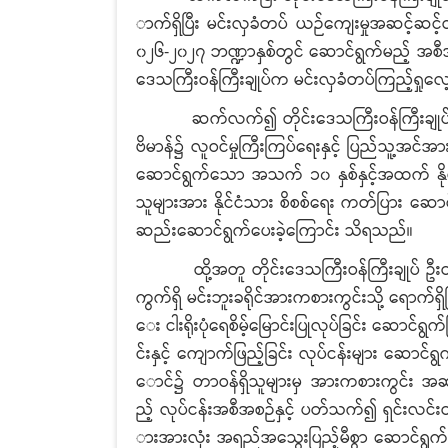
ာက်ရှိပြီး မင်းလှခံတပ် ယဉ်ကျေးမှုအဆင့်ဆင့်ထွန
၀၂၆-၂၀၂၇ ဘဏ္ဍာနှစ်တွင် ဆောင်ရွက်မည့် အစီအစ
ဒေသကြီးဝန်ကြီးချုပ်က မင်းလှခံတပ်ကြည့်ရှုလေ
ဆက်လက်၍ တိုင်းဒေသကြီးဝန်ကြီးချုပ် ဦးတင်
ဗိမာန်၌ လူဝင်မှုကြီးကြပ်ရေးနှင့် ပြည်သူ့အ
ဆောင်ရွက်သော အသက် ၁၀ နှစ်နှင့်အထက် နို
သူများအား နိုင်ငံသား စိစစ်ရေး ကတ်ပြား ဆောင
ဆည်းဆောင်ရွက်ပေးခဲ့ကြောင်း သိရသည်။
ထို့အတူ တိုင်းဒေသကြီးဝန်ကြီးချုပ် ဦးတင်ကိ
ကွက်ရှိ မင်းဘူးခရိုင်အားကစားကွင်းသို့ ရောက
ေး ငါးရိုးပုံရေစိမ့်မြောင်းပြုလုပ်ခြင်း ဆောင်ရွက်ပ
င်းနှင့် ကျောက်ဖြည့်ခြင်း လုပ်ငန်းများ ဆောင်
ောင်၌ တာဝန်ရှိသူများမှ အားကစားကွင်း အဆင့
ည့် လုပ်ငန်းအစီအစဉ်နှင့် ပတ်သက်၍ ရှင်းလင်းတင
ားအားလုံး အရည်အသွေးပြည့်မီစွာ ဆောင်ရွက် 