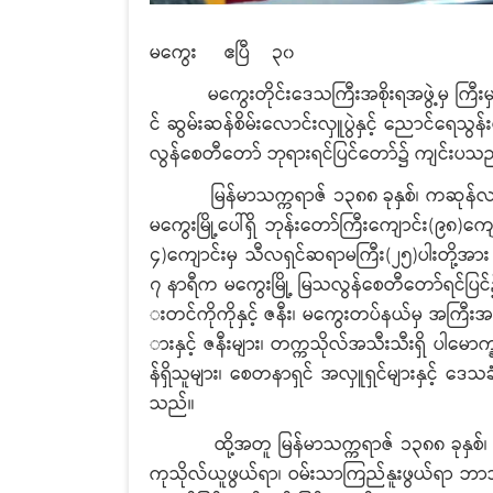
မကွေး ဧပြီ ၃၀
မကွေးတိုင်းဒေသကြီးအစိုးရအဖွဲ့မှ ကြီးမှူး၍
င် ဆွမ်းဆန်စိမ်းလောင်းလှူပွဲနှင့် ညောင်ရေသွ
လွန်စေတီတော် ဘုရားရင်ပြင်တော်၌ ကျင်းပသ
မြန်မာသက္ကရာဇ် ၁၃၈၈ ခုနှစ်၊ ကဆုန်လပြည့်
မကွေးမြို့ပေါ်ရှိ ဘုန်းတော်ကြီးကျောင်း(၉၈
၄)ကျောင်းမှ သီလရှင်ဆရာမကြီး(၂၅)ပါးတို့အား
၇ နာရီက မကွေးမြို့ မြသလွန်စေတီတော်ရင်ပြင်၌ 
းတင်ကိုကိုနှင့် ဇနီး၊ မကွေးတပ်နယ်မှ အကြီးအကဲမ
ားနှင့် ဇနီးများ၊ တက္ကသိုလ်အသီးသီးရှိ ပါမောက္ခ
န်ရှိသူများ၊ စေတနာရှင် အလှူရှင်များနှင့် ဒ
သည်။
ထို့အတူ မြန်မာသက္ကရာဇ် ၁၃၈၈ ခုနှစ်၊ က
ကုသိုလ်ယူဖွယ်ရာ၊ ဝမ်းသာကြည်နူးဖွယ်ရာ ဘာသာရ