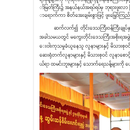
ာ်မြတ်ကြီး၌ အနယ်နယ်အရပ်ရပ်မှ ဘုရားဖူးလာ ပြ
ာရောက်ကာ စိတ်အေးချမ်းစွာဖြင့် ဖူးမြှော်ကြ
ဆက်လက်၍ တိုင်းဒေသကြီးဝန်ကြီးချုပ်နှင
အခါသမယတွင် မကွေးတိုင်းဒေသကြီးအစိုးရအဖွဲ့၏ စ
ေးဝါးကုသမှုခံယူနေသူ လူနာများနှင့် မိသားစုဝ
ဆေးရုံတက်လူနာများနှင့် မိသားစုဝင် လူနာစောင့်
ယ်ရာ ထမင်းဘူးများနှင့် သောက်ရေသန့်များကို ပေး