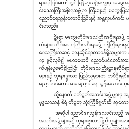
ရားရင်ပြင်တော်တွင် မြန်မာ့ယဉ်ကျေးမှု အမွေအနှစ
င်းဒေသကြီးအစိုးရအဖွဲ့က ကြီးမှူး၍ မကွေးမြ
ညောင်ရေသွန်းလောင်းခြင်းနှင့် အန္တရာယ်ကင်း
င်းပသည်။
ဦးစွာ မကွေးတိုင်းဒေသကြီးအစိုးရအဖွဲ့ ဝန်ကြ
ကဲများ၊ တိုင်းဒေသကြီးအစိုးရအဖွဲ့ ဝန်ကြီးများနှင
ေသကြီးအဆင့် ဌာနဆိုင်ရာတာဝန်ရှိသူများက
ာ့ ဖွင့်လှစ်၍ မဟာဗောဓိ ညောင်ပင်တော်အား
က်ဖျန်းပူဇော်ခဲ့ကြပြီး၊ တိုင်းဒေသကြီးဌာနဆိုင
များနှင့် ဘုရားဖူးလာ ပြည်သူများက တစ်ဦးချ
ညောင်ပင်တော်အား ညောင်ရေ သွန်းလောင်း ပူဇ
ထို့နောက် ဝတ်ရွတ်အသင်းအဖွဲ့များမှ အန္တ
ဗုဒ္ဓသာသနံ စိရံ တိဋ္ဌတု သုံးကြိမ်ရွတ်ဆို ဆုတ
အဆိုပါ ညောင်ရေသွန်းလောင်းသည့် အဖွဲ့မျ
အသင်းအဖွဲ့များနှင့် ဘုရားဖူးလာပြည်သူများအား
ရာမုန့်များကို ကုသိုလ်ဒါနပြုလှူဒါန်းခဲ့ကြော