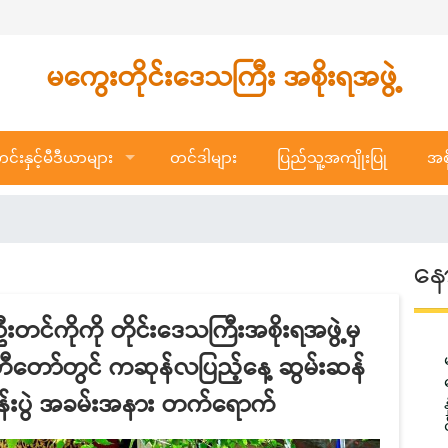
မကွေးတိုင်းဒေသကြီး အစိုးရအဖွဲ့
်းနှင့်မီဒီယာများ
တင်ဒါများ
ပြည်သူ့အကျိုးပြု
အစိ
နေ
းတင်ကိုကို တိုင်းဒေသကြီးအစိုးရအဖွဲ့မှ
ေတီတော်တွင် ကဆုန်လပြည့်နေ့ ဆွမ်းဆန်
သွန်းပွဲ အခမ်းအနား တက်ရောက်