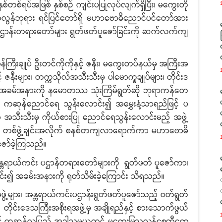
်တစ်ရပ်အဖြစ် နှစ်စဉ် ကျင်းပပြုလုပ်လျက်ရှိပြီး၊ မကွေးတို
သလွန်ဘုရား ရင်ပြင်တော်ရှိ မဟာဗောဓိညောင်ပင်တော်အား
 ပဌာန်းတရားတော်များ ရွတ်ဖတ်ပူဇော်ခြင်းကို ဆက်လက်ကျ
ီးချုပ် ဦးတင်ကိုကိုနှင့် ဇနီး၊ မကွေးတပ်နယ်မှ အကြီးအ
့် ဇနီးများ၊ တက္ကသိုလ်အသီးသီးမှ ပါမောက္ခချုပ်များ၊ တိုင်းဒ
 အခမ်အနားကို နမောတဿ သုံးကြိမ်ရွတ်ဆို ဘုရာကန်‌တေ
 ကဆုန်ညောင်ရေ သွန်းလောင်း၍ အမွှေးနံ့သာရည်ဖြင့် ပ
်ရာ အသီးသီးမှ ကိုယ်စားပြု ညောင်ရေသွန်းလောင်းမည့် အဖွဲ့
င်း၊ တစ်ဖွဲ့ချင်းအလိုက် စနစ်တကျလာရောက်ကာ မဟာဗောဓိ
ော်ခဲ့ကြသည်။
ရာယ်ကင်း ပဌာန်တရားတော်များကို ရွတ်ဖတ် ပူဇော်ကာ၊
ောင်း၍ အခမ်းအနားကို ရုတ်သိမ်းခဲ့ကြောင်း သိရသည်။
ား၊ အန္တရာယ်ကင်းပဌာန်းရွတ်ဖတ်ပူဇော်သည့် ဝတ်ရွတ်
 တိုင်းဒေသကြီးအစိုးရအဖွဲ့မှ အချိုရည်နှင့် စားသောက်ဖွယ်
င်းနှင့် ကဆုန်လပြည့် အခါသမယတွင်
မကွေးမြသလွန်စေတီတေ