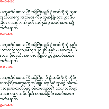
18-06-2026
မကွေးတိုင်းဒေသကြီးဝန်ကြီးချုပ် ဦးတင်ကိုကို သူနာ
ပြုသိပ္ပံ(မကွေး)ဒသမအကြိမ် သူနာပြု-သားဖွား ဒီပ
လိုမာ အောင်လက် မှတ် အပ်နှင်းပွဲ အခမ်းအနားသို့
တက်ရောက်
18-06-2026
မကွေးတိုင်းဒေသကြီးဝန်ကြီးချုပ် ဦးတင်ကိုကို နည်း
ပညာတက္ကသိုလ်(မကွေး) ၂၀၂၆-ခုနှစ် ပါမောက္ခချုပ်
ဖလား မိုးရာသီအားကစားပြိုင်ပွဲ ဖွင့်ပွဲအခမ်းအနား
တက်ရောက်
18-06-2026
မကွေးတိုင်းဒေသကြီးဝန်ကြီချုပ် ဦးတင်ကိုကို တိုင်း
ဒေသကြီးအထွေထွေအုပ်ချုပ်ရေးဦးစီးဌာန၌ ဝန်ထမ်
းဆန္ဒဖော်ထုတ်ပွဲနှင့် ဝန်ထမ်းများ၏ သား/သမီးမျာ
းအား ပညာသင်စရိတ် ပေးအပ်ခြင်း အခမ်းအနား
တက်ရောက်
15-06-2026