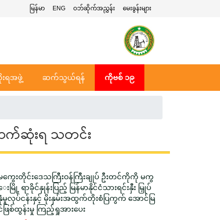
မြန်မာ
ENG
ဝဘ်ဆိုက်အညွှန်း
မေးခွန်းများ
ုးရအဖွဲ့
ဆက်သွယ်ရန်
ကိုဗစ် ၁၉
ာက်ဆုံးရ သတင်း
မကွေးတိုင်းဒေသကြီးဝန်ကြီးချုပ် ဦးတင်ကိုကို မကွ
ေးမြို့ ရာခိုင်နှုန်းပြည့် မြန်မာနိုင်ငံသားရင်းနှီး မြှုပ်
နှံမှုလုပ်ငန်းနှင့် မိုးနှမ်းအထွက်တိုးစံပြကွက် အောင်မြ
င်ဖြစ်ထွန်းမှု ကြည့်ရှုအားပေး