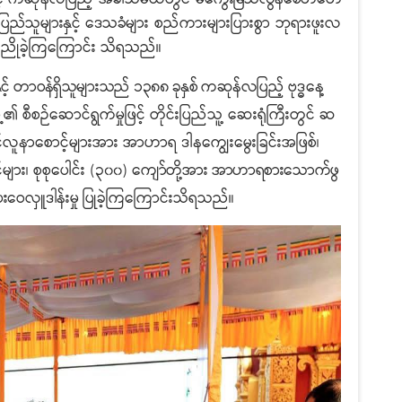
ည်သူများနှင့် ဒေသခံများ
စည်ကားများပြားစွာ ဘုရားဖူးလ
ည်ညိုခဲ့ကြကြောင်း သိရသည်။
့် တာဝန်ရှိသူများသည် ၁၃၈၈ ခုနှစ် ကဆုန်လပြည့်
ဗုဒ္ဓနေ့
ီစဉ်ဆောင်ရွက်မှုဖြင့် တိုင်းပြည်သူ့ ဆေးရုံကြီးတွင် ဆ
င်လူနာစောင့်များအား အာဟာရ ဒါနကျွေးမွေးခြင်းအဖြစ်၊
များ၊ စုစုပေါင်း (၃၀၀)
ကျော်တို့အား အာဟာရစားသောက်ဖွ
ဝေလှူဒါန်းမှု
ပြုခဲ့ကြကြောင်းသိရသည်။