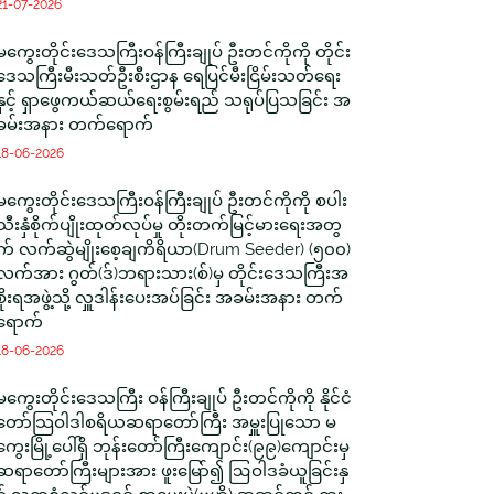
21-07-2026
မကွေးတိုင်းဒေသကြီးဝန်ကြီးချုပ် ဦးတင်ကိုကို တိုင်း
ဒေသကြီးမီးသတ်ဦးစီးဌာန ရေပြင်မီးငြိမ်းသတ်ရေး
နှင့် ရှာဖွေကယ်ဆယ်ရေးစွမ်းရည် သရုပ်ပြသခြင်း အ
ခမ်းအနား တက်ရောက်
18-06-2026
မကွေးတိုင်းဒေသကြီးဝန်ကြီးချုပ် ဦးတင်ကိုကို စပါး
သီးနှံစိုက်ပျိုးထုတ်လုပ်မှု တိုးတက်မြင့်မားရေးအတွ
က် လက်ဆွဲမျိုးစေ့ချကိရိယာ(Drum Seeder) (၅၀၀)
လက်အား ဂွတ်(ဒ်)ဘရားသား(စ်)မှ တိုင်းဒေသကြီးအ
စိုးရအဖွဲ့သို့ လှူဒါန်းပေးအပ်ခြင်း အခမ်းအနား တက်
ရောက်
18-06-2026
မကွေးတိုင်းဒေသကြီး ဝန်ကြီးချုပ် ဦးတင်ကိုကို နိုင်ငံ
တော်သြဝါဒါစရိယဆရာတော်ကြီး အမှူးပြုသော မ
ကွေးမြို့ပေါ်ရှိ ဘုန်းတော်ကြီးကျောင်း(၉၉)ကျောင်းမှ
ဆရာတော်ကြီးများအား ဖူးမြော်၍ ဩဝါဒခံယူခြင်းနှ