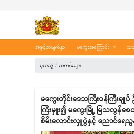
အဖွင့်စာမျက်နှာ
မကွေးအကြောင်း
သတင
မူလသို့
သတင်းများ
မကွေးတိုင်းဒေသကြီးဝန်ကြီးချုပ် ဦ
ကြီးမှူး၍ မကွေးမြို့ မြသလွန်စ
စိမ်းလောင်းလှူပွဲနှင့် ညောင်ရေ