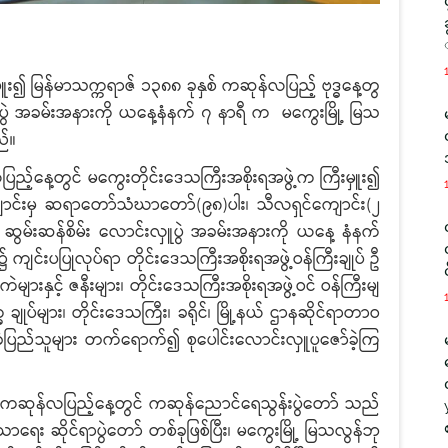
 မြန်မာသက္ကရာဇ် ၁၃၈၈ ခုနှစ် ကဆုန်လပြည့် ဗုဒ္ဓနေ့တွ
န်းပွဲ အခမ်းအနားကို ယနေ့နံနက် ၇ နာရီ က မကွေးမြို့ မြသ
ည်။
နေ့တွင် မကွေးတိုင်းဒေသကြီးအစိုးရအဖွဲ့က ကြီးမှူး၍
)ကျောင်းမှ ဆရာတော်သံဃာတော်(၉၈)ပါး၊ သီလရှင်ကျောင်း(၂
 ဆွမ်းဆန်စိမ်း လောင်းလှူပွဲ အခမ်းအနားကို ယနေ့ နံနက်
ကျင်းပပြုလုပ်ရာ တိုင်းဒေသကြီးအစိုးရအဖွဲ့ဝန်ကြီးချုပ် ဦ
ျားနှင့် ဇနီးများ၊ တိုင်းဒေသကြီးအစိုးရအဖွဲ့ဝင် ဝန်ကြီးမျ
 ချုပ်များ၊ တိုင်းဒေသကြီး၊ ခရိုင်၊ မြို့နယ် ဌာနဆိုင်ရာတာဝ
ေသခံပြည်သူများ တက်ရောက်၍ စုပေါင်းလောင်းလှူပူဇော်ခဲ့ကြ
ဆုန်လပြည့်နေ့တွင် ကဆုန်ညောင်ရေသွန်းပွဲတော် သည်
ေး ဆိုင်ရာပွဲတော် တစ်ခုဖြစ်ပြီး၊ မကွေးမြို့ မြသလွန်ဘု