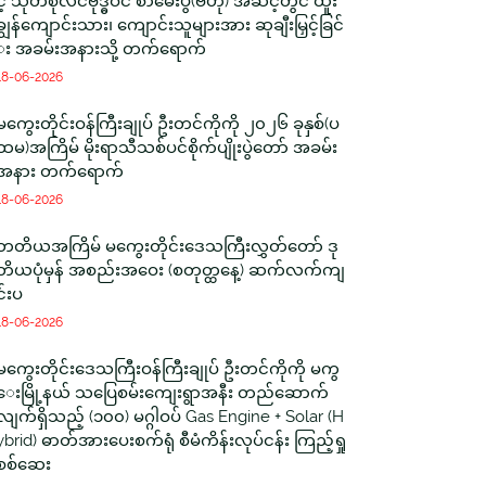
င့် သုတစုံလင်ဗုဒ္ဓဝင် စာမေးပွဲ(ဗဟို) အဆင့်တွင် ထူး
ချွန်ကျောင်းသား၊ ကျောင်းသူများအား ဆုချီးမြှင့်ခြင်
း အခမ်းအနားသို့ တက်ရောက်
18-06-2026
မကွေးတိုင်းဝန်ကြီးချုပ် ဦးတင်ကိုကို ၂၀၂၆ ခုနှစ်(ပ
ထမ)အကြိမ် မိုးရာသီသစ်ပင်စိုက်ပျိုးပွဲတော် အခမ်း
အနား တက်ရောက်
18-06-2026
တတိယအကြိမ် မကွေးတိုင်းဒေသကြီးလွှတ်တော် ဒု
တိယပုံမှန် အစည်းအဝေး (စတုတ္ထနေ့) ဆက်လက်ကျ
င်းပ
18-06-2026
မကွေးတိုင်းဒေသကြီးဝန်ကြီးချုပ် ဦးတင်ကိုကို မကွ
ေးမြို့နယ် သပြေစမ်းကျေးရွာအနီး တည်ဆောက်
လျက်ရှိသည့် (၁၀၀) မဂ္ဂါဝပ် Gas Engine + Solar (H
ybrid) ဓာတ်အားပေးစက်ရုံ စီမံကိန်းလုပ်ငန်း ကြည့်ရှု
စစ်ဆေး