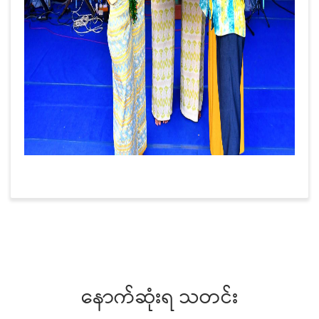
နောက်ဆုံးရ သတင်း