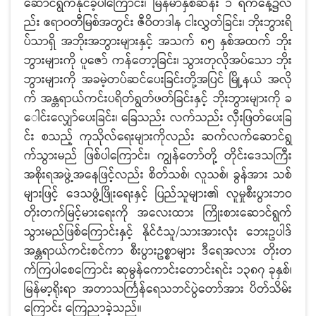
ဆောင်ရွက်နိုင်ခဲ့ပါကြောင်း၊ မြန်မာနှစ်ဆန်း ၁ ရက်နေ့၌လ
ည်း ဧရာဝတီမြစ်အတွင်း ဇီဝိတဒါန ငါးလွှတ်ခြင်း၊ ဘိုးဘွားရိ
ပ်သာရှိ အဘိုးအဘွားများနှင့် အသက် ၈၅ နှစ်အထက် ဘိုး
ဘွားများကို ပူဇော် ကန်တော့ခြင်း၊ သွားတုလိုအပ်သော ဘိုး
ဘွားများကို အခမဲ့တပ်ဆင်ပေးခြင်းတို့အပြင် မြို့နယ် အလို
က် အန္တရာယ်ကင်းပရိတ်ရွတ်ဖတ်ခြင်းနှင့် ဘိုးဘွားများကို ခ
ေါင်းလျှော်ပေးခြင်း၊ ခြေသည်း လက်သည်း လှီးဖြတ်ပေးခြ
င်း စသည့် ကုသိုလ်ရေးများကိုလည်း ဆက်လက်ဆောင်ရွ
က်သွားမည် ဖြစ်ပါကြောင်း၊ ကျွန်တော်တို့ တိုင်းဒေသကြီး
အစိုးရအဖွဲ့အနေဖြင့်လည်း စိတ်သစ်၊ လူသစ်၊ ခွန်အား သစ်
များဖြင့် ဒေသဖွံ့ဖြိုးရေးနှင့် ပြည်သူများ၏ လူမှုစီးပွားဘဝ
တိုးတက်မြင့်မားရေးကို အလေးထား ကြိုးစားဆောင်ရွက်
သွားမည်ဖြစ်ကြောင်းနှင့် နိုင်ငံသူ/သားအားလုံး ဘေးဥပါဒ်
အန္တရာယ်ကင်းစင်ကာ စီးပွားဥစ္စာများ ဒီရေအလား တိုးတ
က်ကြပါစေကြောင်း ဆုမွန်ကောင်းတောင်းရင်း ၁၃၈၇ ခုနှစ်၊
မြန်မာ့ရိုးရာ အတာသင်္ကြန်ရေသဘင်ပွဲတော်အား ပိတ်သိမ်း
ကြောင်း ကြေညာခဲ့သည်။