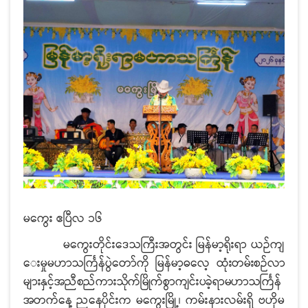
မကွေး ဧပြီလ ၁၆
မကွေးတိုင်းဒေသကြီးအတွင်း မြန်မာ့ရိုးရာ ယဉ်ကျ
ေးမှုမဟာသင်္ကြန်ပွဲတော်ကို မြန်မာ့ဓလေ့
ထုံးတမ်းစဉ်လာ
များနှင့်အညီစည်ကားသိုက်မြိုက်စွာကျင်းပခဲ့ရာမဟာသင်္ကြန်
အတက်‌နေ့ ညနေပိုင်းက
မကွေးမြို့၊ ကမ်းနားလမ်းရှိ ဗဟိုမ