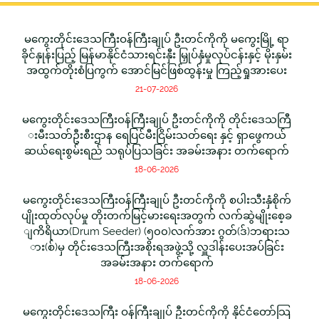
မကွေးတိုင်းဒေသကြီးဝန်ကြီးချုပ် ဦးတင်ကိုကို မကွေးမြို့ ရာ
ခိုင်နှုန်းပြည့် မြန်မာနိုင်ငံသားရင်းနှီး မြှုပ်နှံမှုလုပ်ငန်းနှင့် မိုးနှမ်း
အထွက်တိုးစံပြကွက် အောင်မြင်ဖြစ်ထွန်းမှု ကြည့်ရှုအားပေး
21-07-2026
မကွေးတိုင်းဒေသကြီးဝန်ကြီးချုပ် ဦးတင်ကိုကို တိုင်းဒေသကြီ
းမီးသတ်ဦးစီးဌာန ရေပြင်မီးငြိမ်းသတ်ရေး နှင့် ရှာဖွေကယ်
ဆယ်ရေးစွမ်းရည် သရုပ်ပြသခြင်း အခမ်းအနား တက်ရောက်
18-06-2026
မကွေးတိုင်းဒေသကြီးဝန်ကြီးချုပ် ဦးတင်ကိုကို စပါးသီးနှံစိုက်
ပျိုးထုတ်လုပ်မှု တိုးတက်မြင့်မားရေးအတွက် လက်ဆွဲမျိုးစေ့ခ
ျကိရိယာ(Drum Seeder) (၅၀၀)လက်အား ဂွတ်(ဒ်)ဘရားသ
ား(စ်)မှ တိုင်းဒေသကြီးအစိုးရအဖွဲ့သို့ လှူဒါန်းပေးအပ်ခြင်း
အခမ်းအနား တက်ရောက်
18-06-2026
မကွေးတိုင်းဒေသကြီး ဝန်ကြီးချုပ် ဦးတင်ကိုကို နိုင်ငံတော်သြ