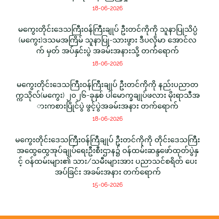
18-06-2026
မကွေးတိုင်းဒေသကြီးဝန်ကြီးချုပ် ဦးတင်ကိုကို သူနာပြုသိပ္ပံ
(မကွေး)ဒသမအကြိမ် သူနာပြု-သားဖွား ဒီပလိုမာ အောင်လ
က် မှတ် အပ်နှင်းပွဲ အခမ်းအနားသို့ တက်ရောက်
18-06-2026
မကွေးတိုင်းဒေသကြီးဝန်ကြီးချုပ် ဦးတင်ကိုကို နည်းပညာတ
က္ကသိုလ်(မကွေး) ၂၀၂၆-ခုနှစ် ပါမောက္ခချုပ်ဖလား မိုးရာသီအ
ားကစားပြိုင်ပွဲ ဖွင့်ပွဲအခမ်းအနား တက်ရောက်
18-06-2026
မကွေးတိုင်းဒေသကြီးဝန်ကြီချုပ် ဦးတင်ကိုကို တိုင်းဒေသကြီး
အထွေထွေအုပ်ချုပ်ရေးဦးစီးဌာန၌ ဝန်ထမ်းဆန္ဒဖော်ထုတ်ပွဲနှ
င့် ဝန်ထမ်းများ၏ သား/သမီးများအား ပညာသင်စရိတ် ပေး
အပ်ခြင်း အခမ်းအနား တက်ရောက်
15-06-2026