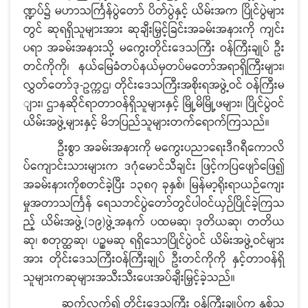
ဏ္ဍပ်၌ မဟာသင်္ကြန်ပွဲတော် ပိတ်ပွဲနှင့် ယိမ်းအက ပြိုင်ပွဲများ
တွင် ဆုရရှိသူများအား ဆုချီးမြှင့်ခြင်းအခမ်းအနားကို ကျင်း
ပရာ အခမ်းအနားသို့ မကွေးတိုင်းဒေသကြီး ဝန်ကြီးချုပ် ဦး
တင်ကိုကို၊ နယ်မြေခံတပ်နယ်မှတပ်မတော်အရာရှိကြီးများ၊
လွှတ်တော်ဒု-ဥက္ကဌ၊ တိုင်းဒေသကြီးအစိုးရအဖွဲ့ဝင် ဝန်ကြီးမ
ျား၊ ဌာနဆိုင်ရာတာဝန်ရှိသူများနှင့် မြို့မိမြို့ဖများ၊ ပြိုင်ပွဲဝင်
ယိမ်းအဖွဲ့များနှင့် မိဘပြည်သူများတက်ရောက်ကြသည်။
ဦးစွာ အခမ်းအနားကို မကွေးပညာရေးဒီဂရီကောလိ
ပ်ကျောင်းသားများက ဒဂုံမောင်သီချင်း ဖြင့်ကပြဖျော်ဖြေ၍
အခမ်းနားကိုစတင်ခဲ့ပြီး ၁၃၈၇ ခုနှစ်၊ မြန်မာ့ရိုးရာယဉ်ကျေး
မှုအတာသင်္ကြန် ရေသဘင်ပွဲတော်တွင်ပါဝင်ယှဉ်ပြိုင်ခဲ့ကြသ
ည့် ယိမ်းအဖွဲ့(၁၉)ဖွဲ့အနက် ပထမဆု၊ ဒုတိယဆု၊ တတိယ
ဆု၊ စတုတ္ထဆု၊ ပဉ္စမဆု ရရှိသောပြိုင်ပွဲဝင် ယိမ်းအဖွဲ့ဝင်များ
အား တိုင်းဒေသကြီးဝန်ကြီးချုပ် ဦးတင်ကိုကို နှင့်တာဝန်ရှိ
သူများကဆုများအသီးသီးပေးအပ်ချီးမြှင့်ခဲ့သည်။
ဆက်လက်၍ တိုင်းဒေသကြီး ဝန်ကြီးချုပ်က နှစ်သ