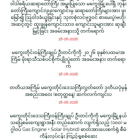
ဝါဒါစရိယဆရာတော်ကြီး အမှူးပြုသော မကွေးမြို့ပေါ်ရှိ ဘုန်း
တော်ကြီးကျောင်း(၉၉)ကျောင်းမှ ဆရာတော်ကြီးများအား ဖူး
မြော်၍ ဩဝါဒခံယူခြင်းနှင့် သုတစုံလင်ဗုဒ္ဓဝင် စာမေးပွဲ(ဗဟို)
အဆင့်တွင် ထူးချွန်ကျောင်းသား၊ ကျောင်းသူများအား ဆုချီး
မြှင့်ခြင်း အခမ်းအနားသို့ တက်ရောက်
18-06-2026
မကွေးတိုင်းဝန်ကြီးချုပ် ဦးတင်ကိုကို ၂၀၂၆ ခုနှစ်(ပထမ)အ
ကြိမ် မိုးရာသီသစ်ပင်စိုက်ပျိုးပွဲတော် အခမ်းအနား တက်ရော
က်
18-06-2026
တတိယအကြိမ် မကွေးတိုင်းဒေသကြီးလွှတ်တော် ဒုတိယပုံမှန်
အစည်းအဝေး (စတုတ္ထနေ့) ဆက်လက်ကျင်းပ
18-06-2026
မကွေးတိုင်းဒေသကြီးဝန်ကြီးချုပ် ဦးတင်ကိုကို မကွေးမြို့နယ်
သပြေစမ်းကျေးရွာအနီး တည်ဆောက် လျက်ရှိသည့် (၁၀၀) မ
ဂ္ဂါဝပ် Gas Engine + Solar (Hybrid) ဓာတ်အားပေးစက်ရုံ စီမံ
ကိန်းလုပ်ငန်း ကြည့်ရှုစစ်ဆေး