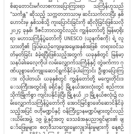
စ်ဆုတောင်းမင်္ဂလာစကားပြောကြားရာ သင်္ကြန်ဟူသည်
"သင်္ကန္တ" ဆိုသည့် သက္ကတဘာသာမှ ဆင်းသက်လာပြီး နှစ်
ဟောင်းမှ နှစ်သစ်သို့ ကူးပြောင်းခြင်းကို ဆိုလိုခြင်းဖြစ်သလို
၂၀၂၄ ခုနှစ်၊ ဒီဇင်ဘာလတွင်လည်း ကျွန်တော်တို့ မြန်မာ့ရိုး
ရာ မဟာသင်္ကြန်ပွဲတော်ကို UNESCO (ယူနက်စကို) ရဲ့ လူ
သားတို့၏ ဒြပ်မဲ့ယဉ်ကျေးမှုအမွေအနှစ်အဖြစ် တရားဝင်သ
တ်မှတ်ခြင်း ခံခဲ့ရပြီးဖြစ်သည့်အတွက် ယခုနှစ်တွင် မြန်မာ့
သနပ်ခါးဓလေ့ကိုပါ လမ်းလျှောက်သင်္ကြန်နှင့် တွဲဖက်ကာ ဂု
ဏ်ယူစွာဖော်ကျူးဆောင်ရွက်နိုင်ခဲ့ပါကြောင်း ဦးစွာပြောကြ
ား လိုပါတယ်၊ ယခုနှစ်တွင် ကျွန်တော်တို့ မကွေးတိုင်းဒ
ေသကြီးအတွင်းရှိ ခရိုင်နှင့် မြို့နယ်အားလုံးတွင် စည်ကား
သိုက်မြိုက်စွာ ကျင်းပနိုင်ခဲ့ပြီး မြို့နယ် ၂၁ မြို့နယ်စလုံး၌ လ
မ်းလျှောက်သင်္ကြန်ပွဲတော်ကို အောင်မြင်စွာဖော်ဆောင်နိုင်ခဲ့
သည့်အပြင် ဗဟိုမဏ္ဍပ်နှင့် ဝန်ကြီးဌာနမဏ္ဍပ်များတွင်လည်
းယိမ်းအဖွဲ့ ၁၉ ဖွဲ့နှင့်အတူ ဒေသခံအနုပညာရှင်များ၏ ဖျ
ော်ဖြေမှုများ၊ စတုဒီသာကျွေးမွေးလှူဒါန်းမှုများကို နေ့စဉ်