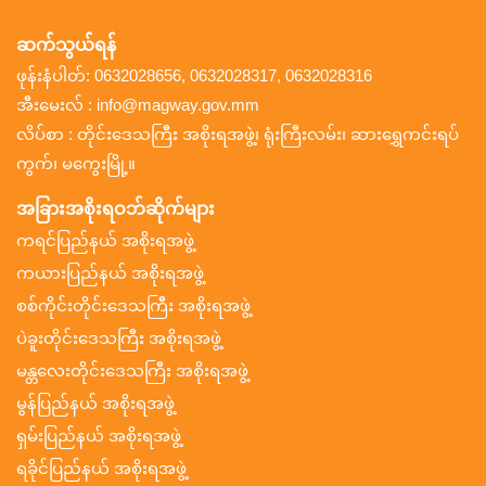
ဆက်သွယ်ရန်
ဖုန်းနံပါတ်: 0632028656, 0632028317, 0632028316
အီးမေးလ် : info@magway.gov.mm
လိပ်စာ : တိုင်းဒေသကြီး အစိုးရအဖွဲ့၊ ရုံးကြီးလမ်း၊ ဆားရွှေကင်းရပ်
ကွက်၊ မကွေးမြို့။
အခြားအစိုးရဝဘ်ဆိုက်များ
ကရင်ပြည်နယ် အစိုးရအဖွဲ့
ကယားပြည်နယ် အစိုးရအဖွဲ့
စစ်ကိုင်းတိုင်းဒေသကြီး အစိုးရအဖွဲ့
ပဲခူးတိုင်းဒေသကြီး အစိုးရအဖွဲ့
မန္တလေးတိုင်းဒေသကြီး အစိုးရအဖွဲ့
မွန်ပြည်နယ် အစိုးရအဖွဲ့
ရှမ်းပြည်နယ် အစိုးရအဖွဲ့
ရခိုင်ပြည်နယ် အစိုးရအဖွဲ့