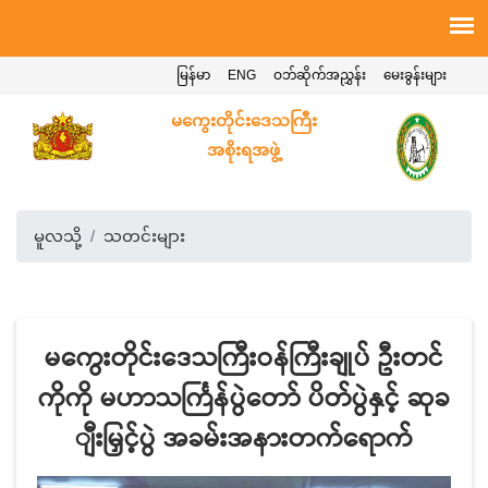
မြန်မာ
ENG
ဝဘ်ဆိုက်အညွှန်း
မေးခွန်းများ
မကွေးတိုင်းဒေသကြီး
အစိုးရအဖွဲ့
မူလသို့
သတင်းများ
မကွေးတိုင်းဒေသကြီးဝန်ကြီးချုပ် ဦးတင်
ကိုကို မဟာသင်္ကြန်ပွဲတော် ပိတ်ပွဲနှင့် ဆုခ
ျီးမြှင့်ပွဲ အခမ်းအနားတက်ရောက်