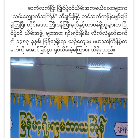
ဆက်လက်ပြီး ပြိုင်ပွဲဝင်ယိမ်းအကမယ်လေးများက
"လမ်းလျှောက်သင်္ကြန်" သီချင်းဖြင့် တင်ဆက်ကပြဖျော်ဖြေ
ခဲ့ကြပြီး တိုင်းဒေသကြီးဝန်ကြီးချုပ်နှင့်တာဝန်ရှိသူများက ပြို
င်ပွဲဝင် ယိမ်းအဖွဲ့ များအား ရင်းရင်းနှီးနှီး လိုက်လံနှုတ်ဆက်
၍ ၁၃၈၇ ခုနှစ်၊ မြန်မာ့ရိုးရာ ယဉ်ကျေးမှု မဟာသင်္ကြန်ပွဲတ
ော်ကို အောင်မြင်စွာ ရုပ်သိမ်းခဲ့ကြောင်း သိရှိရသည်။