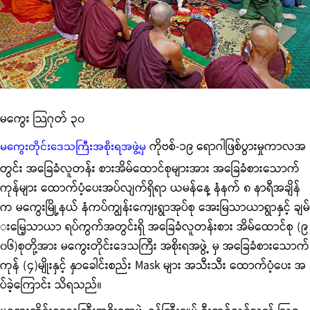
မကွေး သြဂုတ် ၃၀
ကိုဗစ်-၁၉ ရောဂါဖြစ်ပွားမှုကာလအ
မကွေးတိုင်းဒေသကြီးအစိုးရအဖွဲ့မှ
တွင်း အခြေခံလူတန်း စားအိမ်ထောင်စုများအား အခြေခံစားသောက်
ကုန်များ ထောက်ပံ့ပေးအပ်လျက်ရှိရာ ယမန်နေ့ နံနက် ၈ နာရီအချိန်
က မကွေးမြို့နယ် နံကပ်ကျွန်းကျေးရွာအုပ်စု အေးမြသာယာရွာနှင့် ချမ်
းမြေ့သာယာ ရပ်ကွက်အတွင်းရှိ အခြေခံလူတန်းစား အိမ်ထောင်စု (၉
၀၆)စုတို့အား မကွေးတိုင်းဒေသကြီး အစိုးရအဖွဲ့ မှ အခြေခံစားသောက်
ကုန် (၄)မျိုးနှင့် နှာခေါင်းစည်း Mask များ အသီးသီး ထောက်ပံ့ပေး အ
ပ်ခဲ့ကြောင်း သိရသည်။