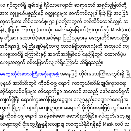
ာ ရပ်ကွက်ရှိ ချမ်းမြေ့ ရိပ်သာကျောင်း ဆရာတော် အရှင်သူမြတ်တို့
အား လှူဖွယ်ပစ္စည်းနှင့် ဝတ္ထုငွေများ ဆက်ကပ်လှူဒါန်းခဲ့ ပြီး အခြေခံ
လူတန်းစား အိမ်ထောင်စု(၅၁၂)စုတို့အတွက် တစ်အိမ်ထောင်လျှင် ဆ
န်(၃)ပြည်၊ ကြက်ဥ (၁၀)လုံး၊ ခေါက်ဆွဲခြောက်(၅)ထုတ်နှင့် Mask(၁၀)
ခု တို့အား ထောက်ပံ့ပေးအပ်ခဲ့ရာ ပြည်သူများမှ မကွေးတိုင်းဒေသကြီး
အစိုးရအဖွဲ့ ဝန်ကြီးချုပ်နှင့်တကွ တာဝန်ရှိသူအားလုံးကို အထူးပင် ကျ
ေးဇူးတင်ရှိ ကြောင်းနှင့် အခက်အခဲဖြစ်ပေါ်နေချိန်တွင် ထောက်ပံ့ပ
ေးမှုအတွက် ဝမ်းမြောက်လျက်ရှိကြောင်း သိရှိရသည်။
အနေဖြင့် တိုင်းဒေသကြီးအတွင်းရှိ မြို
မကွေးတိုင်းဒေသကြီးအစိုးရအဖွဲ့
့နယ် အသီသီးတွင် ကိုဗစ်-၁၉ ရောဂါ ကာကွယ်၊ထိန်းချုပ်၊ကုသရေး
ဆိုင်ရာလုပ်ငန်းများ ထိရောက်စွာ အကောင် အထည် ဖော်ဆောင်ရွက်
လျက်ရှိပြီး ရောဂါကူးစက်ပြန့်ပွားမှုများ လျော့နည်းပပျောက်စေရန်အ
တွက် မြို့နယ် များရှိ ကျေးရွာများအရောက် မိုဘိုင်းစနစ်ဖြင့် ကွင်းဆင်း
၍ ကိုဗစ်-၁၉ ရောဂါ အခမဲ့စစ်ဆေး ဆောင်ရွက်ခြင်း၊ ရပ်ကွက်/ကျေးရွ
ာများတွင် ပိုးတွေ့ရှိမှုနှုန်းလျော့ချ ကာကွယ်နိုင်ရန်နှင့် Mask တပ် သ