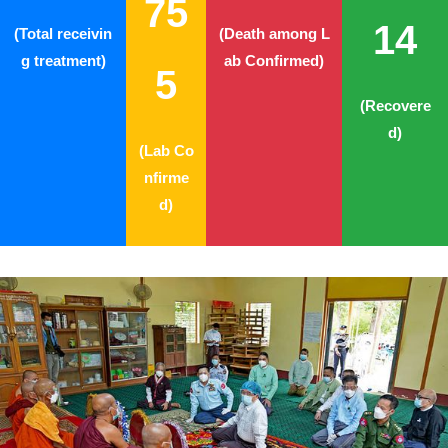
75
14
(Total receivin
(Death among L
g treatment)
ab Confirmed)
5
(Recovere
d)
(Lab Co
nfirme
d)