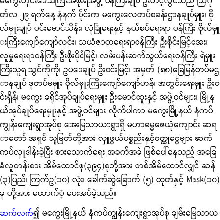
မကွေးတိုင်းဒေသကြီးအစိုးရအဖွဲ့ ဝန်ကြီးချုပ် ဦးတင့်လွင်သည် ဩဂု
တ်လ ၂၉ ရက်နေ့ နံနက် ပိုင်းက မကွေးလေတပ်စခန်းဌာနချုပ်မှူး၊ ဗို
လ်မှူးချုပ် ဝင်းမောင်သိန်း၊ လုံခြုံရေးနှင့် နယ်စပ်ရေးရာ ဝန်ကြီး ဗိုလ်မှူ
းကြီးကျော်ကျော်လင်း၊ သယံဇာတရေးရာဝန်ကြီး ဦးစိုင်းမြင့်အေး၊
လူမှုရေးရာဝန်ကြီး ဦးစိုးပိုင်မြင့်၊ လမ်းပန်းဆက်သွယ်ရေးဝန်ကြီး ရဲမှူး
ကြီးသူရ သွင်ကိုကို၊ ဥပဒေချုပ် ဦးဝင်းမြင့်၊ အမှတ် (၈၈)ခြေမြန်တပ်မဌ
ာနချုပ် ဒုတပ်မမှူး ဗိုလ်မှူးကြီးကျော်ကျော်ဟန်၊ အတွင်းရေးမှူး ဦးဝ
င်းရှိန်၊ မကွေး ခရိုင်အုပ်ချုပ်ရေးမှူး ဦးမောင်ထူးနှင့် အဖွဲ့ဝင်များ၊ မြို့န
ယ်အုပ်ချုပ်ရေးမှူးနှင့် အဖွဲ့ဝင်များ လိုက်ပါကာ မကွေးမြို့နယ် နံကပ်
ကျွန်းကျေးရွာအုပ်စု အေးမြသာယာရွာရှိ မဟာဓမ္မဇေယုံကျောင်း ဆရ
ာတော် အရှင် သူမြတ်တို့အား လှူဖွယ်ပစ္စည်းနှင့်ဝတ္ထုငွေများ ဆက်
ကပ်လှူဒါန်းခဲ့ပြီး စားသောက်ရေး အခက်အခဲ ဖြစ်ပေါ်နေသည့် အခြေ
ခံလူတန်းစား အိမ်ထောင်စု(၃၉၄)စုတို့အား တစ်အိမ်ထောင်လျှင် ဆန်
(၃)ပြည်၊ ကြက်ဥ(၁၀) လုံး၊ ခေါက်ဆွဲခြောက် (၅) ထုတ်နှင့်
Mask(၁၀)
ခု တို့အား ထောက်ပံ့ ပေးအပ်ခဲ့သည်။
၍ မကွေးမြို့နယ် နံကပ်ကျွန်းကျေးရွာအုပ်စု ချမ်းမြေသာယ
ဆက်လက်