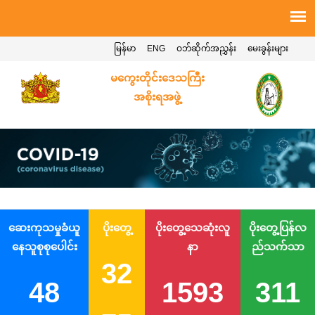
မြန်မာ
ENG
ဝဘ်ဆိုက်အညွှန်း
မေးခွန်းများ
မကွေးတိုင်းဒေသကြီး
အစိုးရအဖွဲ့
ဆေးကုသမှုခံယူ
ပိုးတွေ့
ပိုးတွေ့သေဆုံးလူ
ပိုးတွေ့ပြန်လ
နေသူစုစုပေါင်း
နာ
ည်သက်သာ
32
48
1593
311