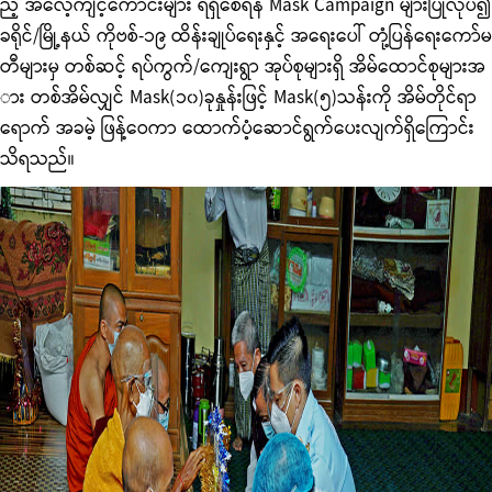
ည့် အလေ့ကျင့်ကောင်းများ ရရှိစေရန် Mask Campaign များပြုလုပ်၍
ခရိုင်/မြို့နယ် ကိုဗစ်-၁၉ ထိန်းချုပ်ရေးနှင့် အရေးပေါ် တုံ့ပြန်ရေးကော်မ
တီများမှ တစ်ဆင့် ရပ်ကွက်/ကျေးရွာ အုပ်စုများရှိ အိမ်ထောင်စုများအ
ား တစ်အိမ်လျှင် Mask(၁၀)ခုနှုန်းဖြင့် Mask(၅)သန်းကို အိမ်တိုင်ရာ
ရောက် အခမဲ့ ဖြန့်ဝေကာ ထောက်ပံ့ဆောင်ရွက်ပေးလျက်ရှိကြောင်း
သိရသည်။